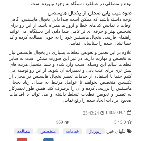
بوده و مشکلی در عملکرد دستگاه به وجود نیاورده است.
نحوه عیب یابی صدای از یخچال هایسنس
توجه داشته باشید که ممکن است صدا دادن یخچال هایسنس، گاهی
اوقات با نمایش کد های خطا و ارور ها همراه باشد. از این رو برای
تشخیص بهتر و حرفه ای تر عامل صدا دادن این دستگاه، می توانید
راهنمای فارسی یخچال هایسنس خود را به خوبی مطالعه کرده و کد
خطا نشان شده را شناسایی نمایید.
علاوه بر این تعمیر و تعویض قطعات بسیاری در یخچال هایسنس نیاز
به تخصص و مهارت دارند. در غیر این صورت ممکن است به سایر
قطعات سالم این وسیله آسیب وارد شده و شما متحمل هزینه های
بیش تری برای عیب یابی و تعمیرات آن شوید. از این رو توصیه می
کنیم حتما با استفاده از خدمات تعمیر یخچال هایسنس در محل، از
تکنسین متخصص بخواهید تا عوامل مرتبط به صدای زیاد یخچال
هایسنس را بررسی کرده و آن را برطرف کند. همین طور تعمیرکار
به تعمیر و تعویض قطعات تسلط داشته و می تواند با اقدامات
صحیح ایرادات ایجاد شده را رفع نماید.
1403/03/04
23:43:24
959
5
/
5.0
تگهای خبر:
رپورتاژ
,
خدمات
,
متخصص
,
مطالعه