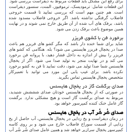
برای رفع این مشکل باید قطعات مربوط به دیفراست بررسی شود.
این قطعات شامل: ترمودیسک، ترموفیوز، المنت، سنسور دیفراست
است. هم چنین مهم است که بررسی نمایید تا قسمت خروجی
فاضلاب گرفتگی نداشته باشد. اگر خروجی فاضلاب مسدود شده
باشد، برفک های آب شده از آن طریق خارج نمی شوند و در نهایت
همین موضوع باعث برفک زدن می شود.
برخورد فن با کشوی فریزر
شاید برای شما خنده دار باشد که مگر کشو های فریزر هم باعث
صدا در یخچال فریزر هایسنس می شود؟ بله. هنگامی که کشو های
فریزر را بیش از اندازه به داخل فشار دهید، با پروانه فن برخورد
می کند و در نهایت منجر به تولید صدا می شود. اگر از یخچال
هایسنس شما صدا تولید می شود، دقت نمایید تا فن به کشو برخورد
نکرده باشد. برای عیب یابی این مورد می توانید با تعمیرکار
متخصص یخچال هایسنس تماس بگیرید.
صدای برگشت گاز در یخچال هایسنس
در صورتی که از یخچال هایسنس خودتان صدای شششش شنیدید،
مربوط به صدای برگشت گاز است و هیچ مشکلی ندارد. برگشت
گاز عامل خنک کننده کمپرسور خواهد بود.
صدای شُر شُر آب در یخچال هایسنس
در زمان دیفراست و یخ زدایی در یخچال هایسنس، آب حاصل از یخ
زدایی از قسمت سوراخ فاضلاب خارج می شود و بر روی کاسه
کمپرسور یخچال سرازیر خواهد شد و همین عامل صدای شُر شُر آب