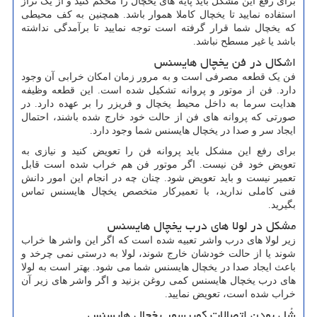
برای رفع این مشکل باید پایه های یخچال را محکم کنید و از یک تراز
استفاده نمایید تا یخچال کاملا هموار باشد. همچنین به کف محیطی
که یخچال شما قرار گرفته است توجه نمایید تا برآمدگی نداشته
باشد یا غیر مسطح نباشد.
اشکال در فن یخچال هایسنس
فن یک قطعه مصرفی است و به مرور زمان امکان خرابی آن وجود
دارد. فن از موتور و پروانه تشکیل شده است. این قطعه وظیفه
هدایت سرما به داخل محیط یخچال و فریزر را بر عهده دارد. در
صورتی که پروانه های فن از حالت خود خارج شده باشند، احتمال
ایجاد سر و صدا در یخچال هایسنس شما وجود دارد.
برای رفع این مشکل باید پروانه فن را تعویض کنید و نیازی به
تعویض خود فن نیست. اگر موتور فن هم خراب شده است قابل
تعمیر نیست و باید تعویض شود. چنان چه در انجام این امور دانش
فنی کاملی ندارید، با تعمیرکار متخصص یخچال هایسنس تماس
بگیرید.
مشکل در لولا های درب یخچال هایسنس
زیر لولا های درب واشر تعبیه شده است که اگر این واشر ها خراب
شوند یا از حالت خودشان خارج شوند، لولا به درستی نمی چرخد و
باعث ایجاد صدا در یخچال هایسنس شما می شود. بهتر است به لولا
های درب یخچال هایسنس کمی روغن بزنید و اگر واشر های زیر آن
خراب شده است، تعویض نمایید.
شُل بودن اتصالات کمپرسور یخچال هایسنس