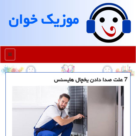
موزیك خوان
منو
7 علت صدا دادن یخچال هایسنس