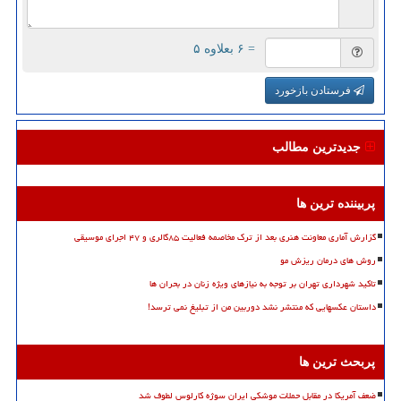
= ۶ بعلاوه ۵
فرستادن بازخورد
جدیدترین مطالب
پربیننده ترین ها
گزارش آماری معاونت هنری بعد از ترک مخاصمه فعالیت ۸۵گالری و ۴۷ اجرای موسیقی
روش های درمان ریزش مو
تاکید شهرداری تهران بر توجه به نیازهای ویژه زنان در بحران ها
داستان عکسهایی که منتشر نشد دوربین من از تبلیغ نمی ترسد!
پربحث ترین ها
ضعف آمریکا در مقابل حملات موشکی ایران سوژه کارلوس لطوف شد