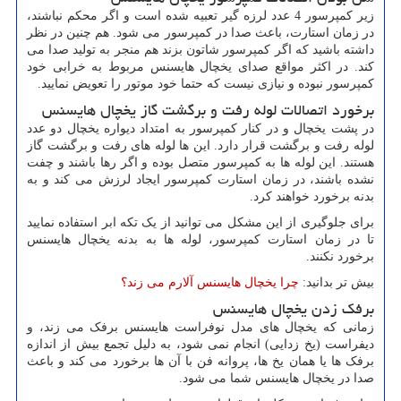
زیر کمپرسور 4 عدد لرزه گیر تعبیه شده است و اگر محکم نباشند،
در زمان استارت، باعث صدا در کمپرسور می شود. هم چنین در نظر
داشته باشید که اگر کمپرسور شاتون بزند هم منجر به تولید صدا می
کند. در اکثر مواقع صدای یخچال هایسنس مربوط به خرابی خود
کمپرسور نبوده و نیازی نیست که حتما خود موتور را تعویض نمایید.
برخورد اتصالات لوله رفت و برگشت گاز یخچال هایسنس
در پشت یخچال و در کنار کمپرسور به امتداد دیواره یخچال دو عدد
لوله رفت و برگشت قرار دارد. این ها لوله های رفت و برگشت گاز
هستند. این لوله ها به کمپرسور متصل بوده و اگر رها باشند و چفت
نشده باشند، در زمان استارت کمپرسور ایجاد لرزش می کند و به
بدنه برخورد خواهند کرد.
برای جلوگیری از این مشکل می توانید از یک تکه ابر استفاده نمایید
تا در زمان استارت کمپرسور، لوله ها به بدنه یخچال هایسنس
برخورد نکنند.
بیش تر بدانید:
چرا یخچال هایسنس آلارم می زند؟
برفک زدن یخچال هایسنس
زمانی که یخچال های مدل نوفراست هایسنس برفک می زند، و
دیفراست (یخ زدایی) انجام نمی شود، به دلیل تجمع بیش از اندازه
برفک ها یا همان یخ ها، پروانه فن با آن ها برخورد می کند و باعث
صدا در یخچال هایسنس شما می شود.