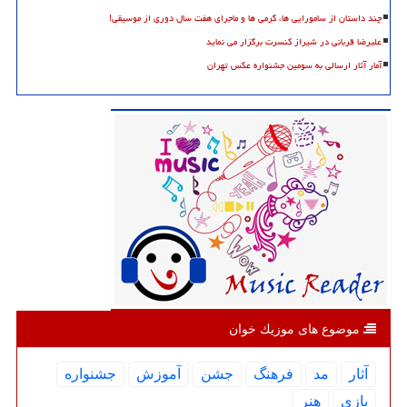
چند داستان از سامورایی ها، گرمی ها و ماجرای هفت سال دوری از موسیقی!
علیرضا قربانی در شیراز کنسرت برگزار می نماید
آمار آثار ارسالی به سومین جشنواره عکس تهران
موضوع های موزیك خوان
آثار
مد
فرهنگ
جشن
آموزش
جشنواره
بازی
هنر