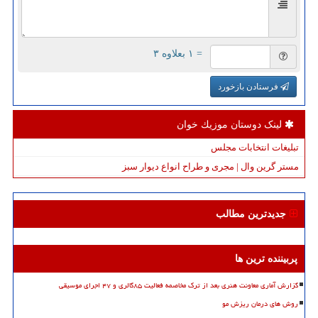
= ۱ بعلاوه ۳
فرستادن بازخورد
لینک دوستان موزیك خوان
تبلیغات انتخابات مجلس
مستر گرین وال | مجری و طراح انواع دیوار سبز
جدیدترین مطالب
پربیننده ترین ها
گزارش آماری معاونت هنری بعد از ترک مخاصمه فعالیت ۸۵گالری و ۴۷ اجرای موسیقی
روش های درمان ریزش مو