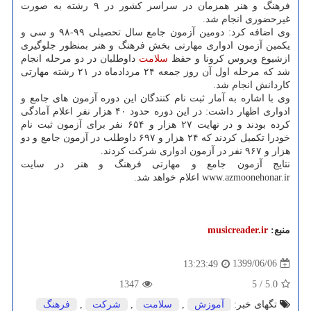
فرهنگ و هنر همزمان در سراسر کشور در ۹ رشته به صورت
غیرحضوری انجام شد.
وی اضافه کرد: دومین آزمون جامع سال تحصیلی ۹۹-۹۸ و سی و
یکمین آزمون ادواری مهارتی بخش فرهنگ و هنر بمنظور جلوگیری
ازشیوع ویروس کرونا و حفظ
سلامت
داوطلبان در دو مرحله انجام
شد که مرحله اول آن روز جمعه ۲۴ مردادماه در ۲۱ رشته مهارتی
کاردانش انجام شد.
وی با اشاره به آمار ثبت نام کنندگان این دوره آزمون های جامع و
ادواری اظهار داشت: در این دوره حدود ۴۰ هزار نفر اعلام آمادگی
کرده بودند و در نهایت ۲۷ هزار و ۶۵۴ نفر برای آزمون ثبت نام
خودرا تکمیل کردند که ۲۴ هزار و ۶۹۷ داوطلب در آزمون جامع و دو
هزار و ۹۶۷ نفر در آزمون ادواری شرکت کردند.
نتایج آزمون جامع و مهارتی فرهنگ و هنر در سایت
www.azmoonehonar.ir اعلام خواهد شد.
منبع:
musicreader.ir
1399/06/06
13:23:49
1347
5
/
5.0
تگهای خبر:
آموزش
,
سلامت
,
شركت
,
فرهنگ