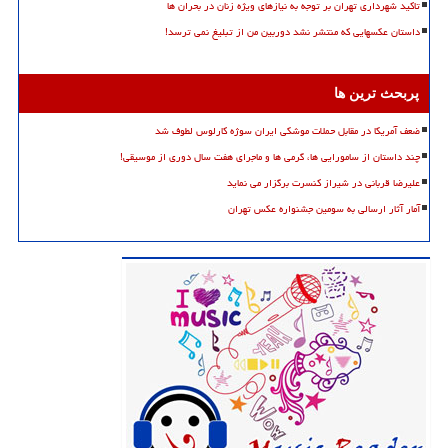
تاکید شهرداری تهران بر توجه به نیازهای ویژه زنان در بحران ها
داستان عکسهایی که منتشر نشد دوربین من از تبلیغ نمی ترسد!
پربحث ترین ها
ضعف آمریکا در مقابل حملات موشکی ایران سوژه کارلوس لطوف شد
چند داستان از سامورایی ها، گرمی ها و ماجرای هفت سال دوری از موسیقی!
علیرضا قربانی در شیراز کنسرت برگزار می نماید
آمار آثار ارسالی به سومین جشنواره عکس تهران