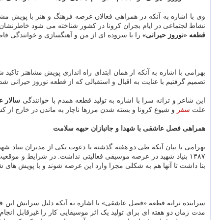
وی با اشاره به آنکه در همراهی فعالان عرصه فرهنگ و هنر با پویش مش
نشاط لجتماعی در ایام بجران کرونا در کشور شناخته می شود خاطرنشان کرد
قطعه «نوروز حیرانی»
را با سروده ای از من و آهنگسازی و خوانندگی ف
بهرامی با اشاره به آنکه از همان ابتدای راه اندازی پویش مشاهنر تاکید شد که طی ۱۰۰ روز آینده برای افزایش شور و نشاط اجتماعی هنرمندان دس
تصمیم گرفتیم با عنایت به اقبال و استقبالی که از قطعه نوروز حیرانی ش
این شاعر و ترانه سرا با اشاره به تولید قطعه همدم با خوانندگی
سالار ع
علت
سفر
و شیوع کرونا و بسته شدن مرزها ناچار به ماندن در خارج از ک
همراهی فصل عاشقی با شهدا و جانبازان حبهه سلامت
بهرامی با بیان آنکه طی دو هفته گذشته با دعوت یکی از مدیران بنیاد شهی
۱۳۸۷ بنیاد شهید در عرصه موسیقی فعالیتی نداشت. در شرایط و موقع
بنا داشت تا آنها هم به شکلی مجزا وارد این عرصه شوند و با پویش های 
سراینده ترانه قطعه «فصل عاشقی» با اشاره به آنکه دلیل سرایش این قط
مدت زمان دو هفته ای برای تولید یک اثر موسیقایی کار را غیرقابل انجام