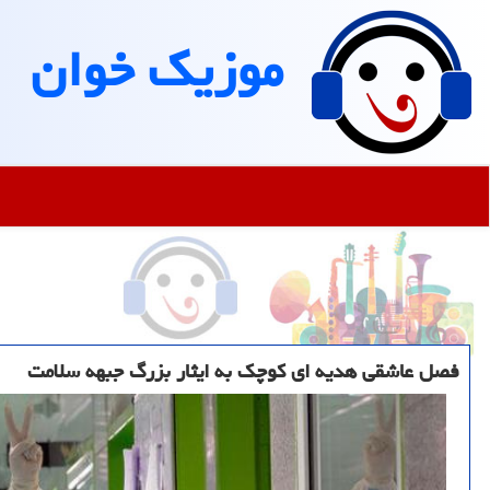
موزیك خوان
فصل عاشقی هدیه ای كوچك به ایثار بزرگ جبهه سلامت