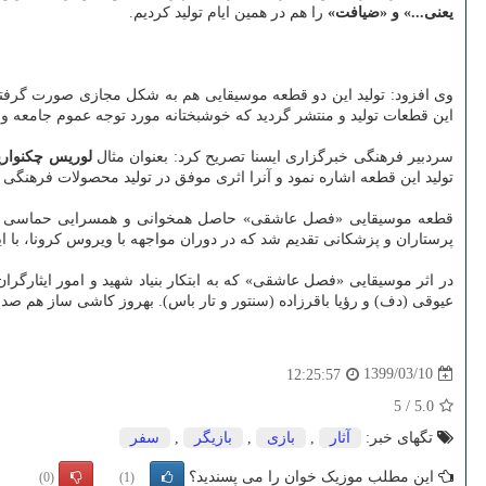
یعنی...» و «ضیافت»
را هم در همین ایام تولید کردیم.
وی افزود: تولید این دو قطعه موسیقایی هم به شکل مجازی صورت گرفته 
این قطعات تولید و منتشر گردید که خوشبختانه مورد توجه عموم جامعه و
سردبیر فرهنگی خبرگزاری ایسنا تصریح کرد: بعنوان مثال
لوریس چکنواری
تولید این قطعه اشاره نمود و آنرا اثری موفق در تولید محصولات فرهنگی
قطعه موسیقایی «فصل عاشقی» حاصل همخوانی و همسرایی حماسی – عا
پرستاران و پزشکانی تقدیم شد که در دوران مواجهه با ویروس کرونا، با ا
در اثر موسیقایی «فصل عاشقی» که به ابتکار بنیاد شهید و امور ایثارگرا
عیوقی (دف) و رؤیا باقرزاده (سنتور و تار باس). بهروز کاشی ساز هم صدا
1399/03/10
12:25:57
5
/
5.0
تگهای خبر:
آثار
,
بازی
,
بازیگر
,
سفر
این مطلب موزیک خوان را می پسندید؟
(0)
(1)