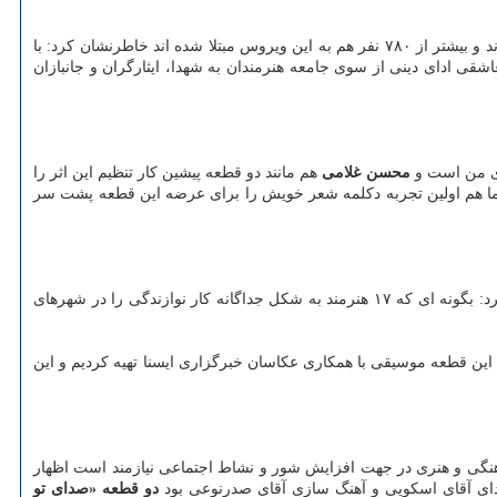
بهرامی با بیان آنکه طبق آمار رسمی تا امروز بیشتر از ۱۰۰ نفر از پزشکان و پرستاران به جهت مبتلا شدن به ویروس کرونا جان خویش را از دست دادند و بیشتر از ۷۸۰ نفر هم به این ویروس مبتلا شده اند خاطرنشان کرد: با
انباز جبهه سلامت خطاب نماییم و تولید قطعه فصل عاشقی ادای دینی از سوی جامعه هنرمندان به شهدا، ایثارگران و جانبازان
ای من است و
محسن غلامی
هم مانند دو قطعه پیشین کار تنظیم این اثر را
ا هم اولین تجربه دکلمه شعر خویش را برای عرضه این قطعه پشت سر
وی با تاکید بر آنکه همینطور این دفعه نوازندگان گوناگونی با عنایت به فضای موسیقی ارکسترال این قطعه در تولید فصل عاشقی همراه بودند اضافه کرد: بگونه ای که ۱۷ هنرمند به شکل جداگانه کار نوازندگی را در شهرهای
ه این قطعه موسیقی با همکاری عکاسان خبرگزاری ایسنا تهیه کردیم و این
گی و هنری در جهت افزایش شور و نشاط اجتماعی نیازمند است اظهار
ای آقای اسکویی و آهنگ سازی آقای صدرنوعی بود
دو قطعه «صدای تو