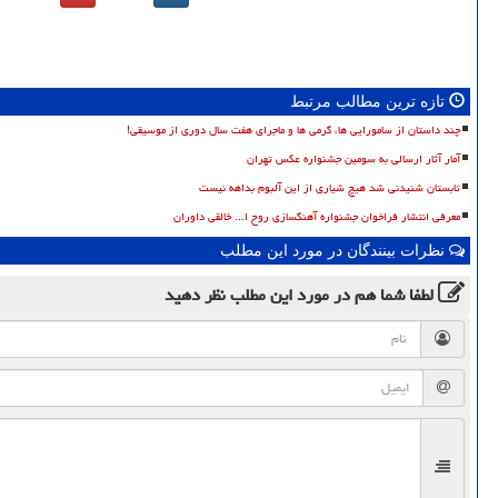
تازه ترین مطالب مرتبط
چند داستان از سامورایی ها، گرمی ها و ماجرای هفت سال دوری از موسیقی!
آمار آثار ارسالی به سومین جشنواره عکس تهران
تابستان شنیدنی شد هیچ شیاری از این آلبوم بداهه نیست
معرفی انتشار فراخوان جشنواره آهنگسازی روح ا... خالقی داوران
نظرات بینندگان در مورد این مطلب
لطفا شما هم
در مورد این مطلب
نظر دهید