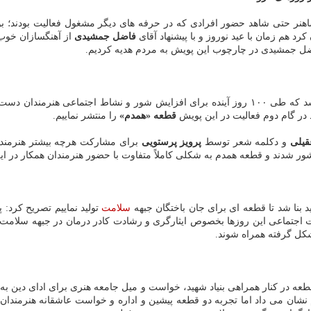
اهنر حتی شاهد حضور افرادی که در حرفه های دیگر مشغول فعالیت بودند؛ بود
 هم زمان با عید نوروز و با پیشنهاد آقای
فاضل جمشیدی
از آهنگسازان خوب
اضل جمشیدی در چارچوب این پویش به مردم هدیه کردیم.
ت به فعالیت و تولید
د در گام دوم فعالیت در این پویش
قطعه «همدم»
را منتشر نماییم.
قیلی
و دکلمه شعر توسط
پرویز پرستویی
برای مشارکت هرچه بیشتر هنرمندان
شور شدند و قطعه همدم به شکلی کاملاً متفاوت با حضور هنرمندان همکار در ا
د بنا شد تا قطعه ای برای جان باختگان جبهه
سلامت
تولید نماییم تصریح کرد:
یت اجتماعی این روزها بخصوص ایثارگری و رشادت کادر درمان در جبهه سلامت 
شکل گرفته همراه شوند.
عه در کنار همراهی بنیاد شهید، خواست و میل جامعه هنری برای ادای دین به 
 نشان می داد اما تجربه دو قطعه پیشین و اداره و خواست عاشقانه هنرمندان ف