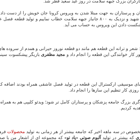
ثارگران بزرگ جبهه سلامت در روز عید سعید فطر شد.
مولفه ها و آموزه های فرهنگی و اجتماعی می توانیم این عزیزان را ۱۰۰ شهید و نزدیک به ۸۰۰ ج
 شکست دادن این ویروس به حساب می آید.
شعر و ترانه این قطعه هم مانند دو قطعه نوروز حیرانی و همدم از سروده ه
ر کار خوانندگی این قطعه را انجام داد و
مجید مظفری
بازیگر پیشکسوت سینم
زی کار تنظیم این سازها را انجام داد.
ارگری بزرگ جامعه پزشکان و پرستاران کامل تر شود؛ ویدئو کلیپی هم به همرا
دیه کردیم.
 بخصوص در سه ماهه اخیر که جامعه بیشتر از هر زمانی به تولید
محصولات
فرهن
ری
که بیشتر در تولید
آلبوم صوتی «یاد تو»
که مجموعه ای از اشعار من با صد