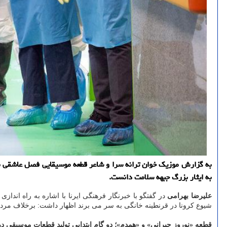
به گزارش موزیك خوان ترانه سرا و شاعر قطعه موسیقایی فصل عاشقی با 
به ایثار بزرگ جبهه سلامت دانست.
علیرضا بهرامی
در گفتگو با خبرنگار فرهنگی ایرنا با اشاره به راه اند
شیوع کرونا در قرنطینه خانگی به سر می برند اظهار داشت: برخلاف مردم ک
قطعه «نوروز حیرانی» و «همدم»؛ دو گام ابتدایی تولید قطعات موسیقی در