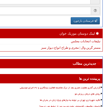
فرستادن بازخورد
لینک دوستان موزیك خوان
تبلیغات انتخابات مجلس
مستر گرین وال | مجری و طراح انواع دیوار سبز
جدیدترین مطالب
پربیننده ترین ها
گزارش آماری معاونت هنری بعد از ترک مخاصمه فعالیت ۸۵گالری و ۴۷ اجرای موسیقی
روش های درمان ریزش مو
تاکید شهرداری تهران بر توجه به نیازهای ویژه زنان در بحران ها
داستان عکسهایی که منتشر نشد دوربین من از تبلیغ نمی ترسد!