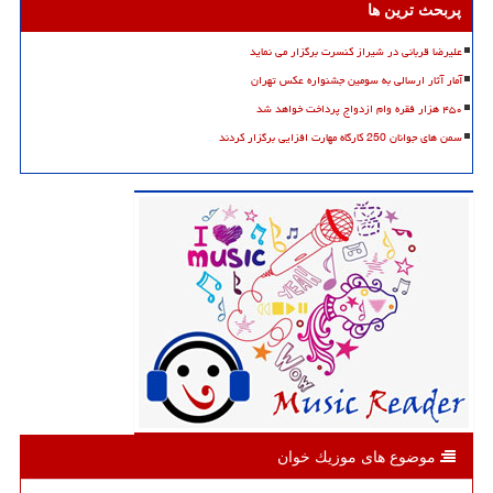
پربحث ترین ها
علیرضا قربانی در شیراز کنسرت برگزار می نماید
آمار آثار ارسالی به سومین جشنواره عکس تهران
۴۵۰ هزار فقره وام ازدواج پرداخت خواهد شد
سمن های جوانان 250 کارگاه مهارت افزایی برگزار کردند
موضوع های موزیك خوان