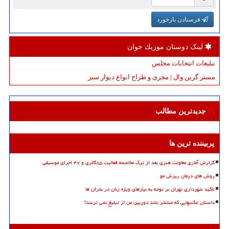
فرستادن بازخورد
لینک دوستان موزیك خوان
تبلیغات انتخابات مجلس
مستر گرین وال | مجری و طراح انواع دیوار سبز
جدیدترین مطالب
پربیننده ترین ها
گزارش آماری معاونت هنری بعد از ترک مخاصمه فعالیت ۸۵گالری و ۴۷ اجرای موسیقی
روش های درمان ریزش مو
تاکید شهرداری تهران بر توجه به نیازهای ویژه زنان در بحران ها
داستان عکسهایی که منتشر نشد دوربین من از تبلیغ نمی ترسد!