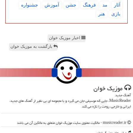
آثار
مد
فرهنگ
جشن
آموزش
جشنواره
بازی
هنر
اخبار موزیک خوان
بازگشت به موزیک خوان
موزیك خوان
آهنگ جدید
MusicReader، جایی که موسیقی جان می گیرد و با مجموعه ای بی نظیر از آهنگ های جدید،
ایرانی و خارجی، روحت را تازه می کند
musicreader.ir - مالکیت معنوی سایت موزیك خوان متعلق به مالکین آن می باشد
میانبرهای موزیك خوان