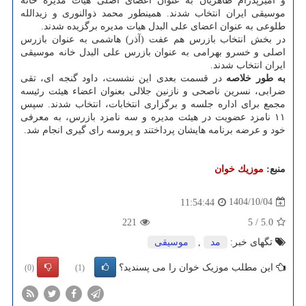
و امیرپدرام طاهریان به عنوان اعضای اصلی هیات مدیره خانه
موسیقی ایران انتخاب شدند. همینطور محمد ذوالنوری و زیدالله
طلوعی به عنوان اعضای علی البدل هیات مدیره برگزیده شدند.
در بخش انتخاب بازرس هم عفت (آذر) هاشمی به عنوان بازرس
اصلی و خسرو بهرامی به عنوان بازرس علی البدل خانه موسیقی
ایران انتخاب شدند.
به طور خلاصه
در قسمت بعدی این نشست، داود گنجه ای، تقی
ضرابی، نسرین ناصحی و نازنین جلالی بعنوان اعضاء هیئت رئیسه
مجمع برای اداره جلسه و برگزاری انتخابات، انتخاب شدند. سپس
۱۱ نامزد عضویت در هیئت مدیره و سه نامزد بازرس، به معرفی
خود و عرضه برنامه هایشان پرداختند و پروسه رای گیری انجام شد.
منبع:
موزیك خوان
1404/10/04
11:54:44
221
5
/
5.0
تگهای خبر:
مد
,
موسیقی
این مطلب موزیک خوان را می پسندید؟
(0)
(1)