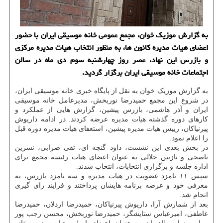
به گزارش موزیک خوان، مجمع عمومی خانه موسیقی ایران با حضور
اعضای هیات مدیره کانون ها، به منظور انتخاب هیات مدیره مرکزی
و بازرس این نهاد، عصر روز چهارشنبه سوم دی ماه در سالن
اجتماعات خانه موسیقی ایران برگزار گردید.
به گزارش موزیک خوان به نقل از پایگاه خبری خانه موسیقی ایران،
در شروع این مجمع حمیدرضا نوربخش، مدیرعامل خانه موسیقی
ایران و آذر هاشمی، بازرس پیشین، گزارش هایی از عملکرد و
کارهای دوره گذشته هیات مدیره عرضه کردند. در ادامه داریوش
پیرنیاکان، رییس هیات مدیره پیشین، استعفای هیات مدیره دوره قبل
را اعلام نمود.
در بخش بعدی این نشست، داود گنجه ای، تقی ضرابی، نسرین
ناصحی و نازنین جلالی به عنوان اعضای هیات رئیسه مجمع برای
اداره جلسه و برگزاری انتخابات، انتخاب شدند.
سپس ۱۱ نامزد عضویت در هیات مدیره و سه نامزد بازرس، به
معرفی خود و عرضه برنامه هایشان پرداختند و فرایند رای گیری
انجام شد.
بعد از شمارش آرا، داریوش پیرنیاکان، حمیدرضا اردلان، حمیدرضا
عاطفی، امیرعباس ستایشگر، حمیدرضا نوربخش، محسن رجب پور