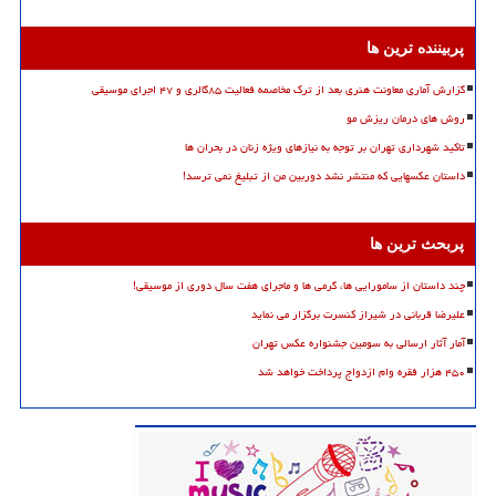
پربیننده ترین ها
گزارش آماری معاونت هنری بعد از ترک مخاصمه فعالیت ۸۵گالری و ۴۷ اجرای موسیقی
روش های درمان ریزش مو
تاکید شهرداری تهران بر توجه به نیازهای ویژه زنان در بحران ها
داستان عکسهایی که منتشر نشد دوربین من از تبلیغ نمی ترسد!
پربحث ترین ها
چند داستان از سامورایی ها، گرمی ها و ماجرای هفت سال دوری از موسیقی!
علیرضا قربانی در شیراز کنسرت برگزار می نماید
آمار آثار ارسالی به سومین جشنواره عکس تهران
۴۵۰ هزار فقره وام ازدواج پرداخت خواهد شد