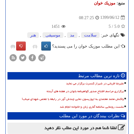
منبع:
موزیك خوان
1399/06/12
08:27:25
1451
5
/
5.0
تگهای خبر:
سلامت
,
مد
,
موسیقی
,
هنر
این مطلب موزیک خوان را می پسندید؟
(0)
(1)
تازه ترین مطالب مرتبط
علیرضا قربانی در شیراز کنسرت برگزار می نماید
برگزاری مراسم افتتاح صدور گواهینامه بانوان در هفته های آینده
واکنش محمد معتمدی به اپوزیسون نمایی چندش آور در رابطه با تفحص شهدای میناب!
نشست رونمایی سالنامه آماری زنان و خانواده انجام شد
نظرات بینندگان در مورد این مطلب
لطفا شما هم
در مورد این مطلب
نظر دهید