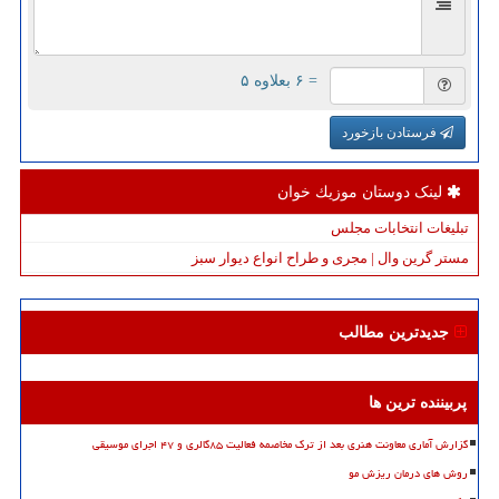
= ۶ بعلاوه ۵
فرستادن بازخورد
لینک دوستان موزیك خوان
تبلیغات انتخابات مجلس
مستر گرین وال | مجری و طراح انواع دیوار سبز
جدیدترین مطالب
پربیننده ترین ها
گزارش آماری معاونت هنری بعد از ترک مخاصمه فعالیت ۸۵گالری و ۴۷ اجرای موسیقی
روش های درمان ریزش مو