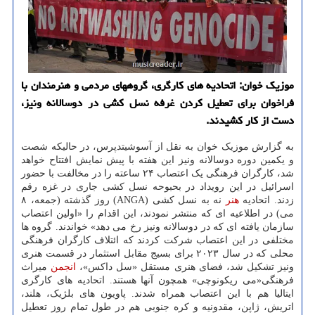
موزیک خوان: اتحادیه های کارگری، گروههای مردمی و هنرمندان با
فراخوان برای تعطیل کردن غرفه نسل کشی در دوسالانه ونیز،
دست از کار کشیدند.
به گزارش موزیک خوان به نقل از آسوشیتدپرس، در حالیکه شصت
و یکمین دوره دوسالانه ونیز این هفته با پیش نمایش افتتاح خواهد
شد، کارگران فرهنگی یک اعتصاب ۲۴ ساعته را در مخالفت با حضور
اسرائیل در این رویداد در بحبوحه نسل کشی جاری در غزه رقم
زدند. اتحادیه
هنر
نه به نسل کشی (ANGA) روز گذشته (جمعه، ۸
می) در اطلاعیه ای که منتشر نمودند، این اقدام را «اولین اعتصاب
سازمان یافته ای که در دوسالانه ونیز رخ می دهد» خواندند. گروه ها
مختلفی در این اعتصاب شرکت کردند که ائتلاف کارگران فرهنگی
محلی که در سال ۲۰۲۳ برای بسیج مقابل استثمار در قسمت هنری
ونیز تشکیل شد، فضای هنری مستقل «سل داکس»،
انجمن
میراث
فرهنگی«می ریکونوچی» همچون آنها هستند. اتحادیه های کارگری
ایتالیا هم با این اعتصاب همراه شدند. پاویون های بلژیک، هلند،
اتریش، ژاپن، مقدونیه و کره جنوبی هم در طول تمام روز تعطیل