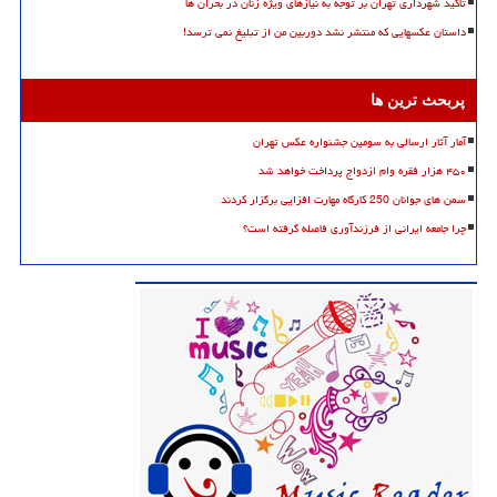
تاکید شهرداری تهران بر توجه به نیازهای ویژه زنان در بحران ها
داستان عکسهایی که منتشر نشد دوربین من از تبلیغ نمی ترسد!
پربحث ترین ها
آمار آثار ارسالی به سومین جشنواره عکس تهران
۴۵۰ هزار فقره وام ازدواج پرداخت خواهد شد
سمن های جوانان 250 کارگاه مهارت افزایی برگزار کردند
چرا جامعه ایرانی از فرزندآوری فاصله گرفته است؟