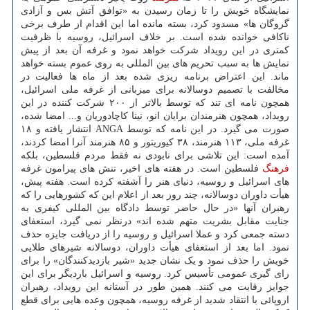
نمایشگاه خویش را تا زمان رسیدن به «توافق آتش بس و آزادی
گروگان ها» مسدود کرد، بسته مانده اما این اقدام از طرف برخی
ناکافی خوانده شده است. بر خلاف اسرائیل، روسیه با ظرفیت
کمتری در این رویداد شرکت خواهد نمود و غرفه آن بعد از پیش
نمایش ها به سبب تحریم های بین المللی به روی عموم بسته خواهد
ماند. این اعتراض برنامه ریزی شده بعد از ماه ها فعالیت در
مخالفت با تصمیم دوسالانه برای میزبانی از غرفه ملی اسرائیل،
همچون نامه ای تند که توسط بالاتر از ۲۰۰ شرکت کننده در این
رویداد، همچون هنرمندان برایان انو، نینا کاچادوریان و... امضا شده،
صورت می گیرد. در این نامه که توسط ANGA انتشار یافته و ۱۸
غرفه ملی، ۱۱۳ هنرمند، ۳۸ کیوریتور و ۸۵ هنرمند آنرا امضا کردند،
آمده است: این تلاشی برای نابودی نه فقط مردم فلسطین، بلکه
فرهنگ
فلسطین است. در هفته های اخیر، تنش های پیرامون غرفه
های اسرائیل و روسیه، دنیای هنر را آشفته کرده است. هفته پیش،
هیأت داوران دوسالانه، چند روز بعد از اعلام این که کشورهایی را که
رهبران آنها «در حال حاضر توسط دادگاه بین المللی کیفری به
جنایت مقابل بشریت متهم شده اند» درنظر نمی گیرد، استعفای
دسته جمعی کرد و عملا اسرائیل و روسیه را از دریافت جایزه حذف
نمود. اما بعد از استعفای هیأت داوران، دوسالانه شیرهای طلایی
خویش را حذف نمود و یک نشان جدید «شیر بازدیدکنندگان» را برای
رای گیری عمومی تأسیس کرد. روسیه و اسرائیل باردیگر برای این
جوایز رقابت می کنند. همین طور در آستانه این رویداد، رهبران
اروپائی با انتقاد شدید از غرفه روسیه، همچون وعده هایی برای قطع