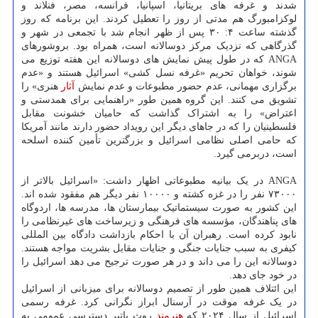
شدند و غرفه های بریتانیا، اسپانیا، فرانسه، مصر، فنلاند و
لوکزامبورگ هم مدتی از روز را تعطیل کردند. این برنامه که روز
گذشته ساعت ۴: ۳۰ پس از ظهر انجام شد با تجمعی در شهر و
گذرگاهی که نزدیک مرکز دوسالانه است، همراه بود. بروشورهای
ANGA که در طول پیش نمایش های دوسالانه این هفته توزیع می
شوند، خواهان تحریم «غرفه نسل کشی» اسرائیل هستند و «عدم
برگزاری مهمانی، عدم حضور مطبوعات و عدم نمایش
آثار
هنری» را
تشویق می کنند. این گروه همین طور «راهنمایی برای همدستی و
اعتراض» را به اشتراک گذاشت که حامیان خشونت مقابل
فلسطینیان را که در جاهای دیگر این رویداد حضور دارند مانند آمریکا
که حامی اصلی نظامی اسرائیل و بزرگترین تأمین کننده اسلحه
است، دربرمی گیرد.
ANGA در یک بیانیه مطبوعاتی اظهار داشت: «اسرائیل بالاتر از
۷۳۰۰۰ نفر را در غزه کشته و ۱۰۰۰۰ نفر دیگر هم مفقود شده اند.
این کشور به صورت سیستماتیک بیمارستان ها، مدرسه ها، اردوگاه
های پناهندگان، مؤسسه های فرهنگی و زیرساخت های غیرنظامی را
نابود کرده است. رهبران آن با احکام بازداشت دادگاه بین المللی
کیفری به سبب جنایات جنگی و جنایات مقابل بشریت مواجه هستند.
دوسالانه این را می داند و در هر صورت ترجیح می دهد اسرائیل را
در خود جای دهد.
این ائتلاف همین طور از تصمیم دوسالانه برای میزبانی از اسرائیل
در یک غرفه موقت در آرسنال ابراز نگرانی کرد. غرفه رسمی
اسرائیل از سال ۲۰۲۴ که
هنرمند
روث پاتیر دسترسی عمومی به