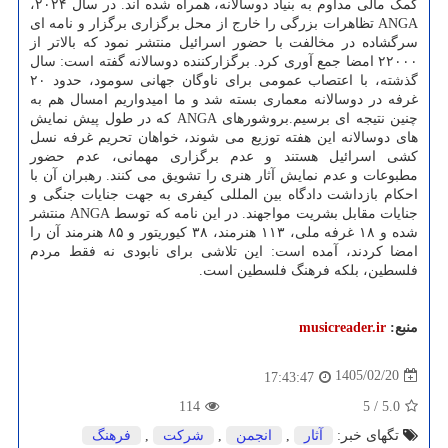
کمک مالی مداوم به بنیاد دوسالانه، همراه شده اند. در سال ۲۰۲۴،
ANGA تظاهرات بزرگی را خارج از محل برگزاری برگزار و نامه ای
سرگشاده در مخالفت با حضور اسرائیل منتشر نمود که بالاتر از
۲۲۰۰۰ امضا جمع آوری کرد. برگزارکننده دوسالانه گفته است: سال
گذشته، با اعتصاب عمومی برای ناوگان جهانی سومود، حدود ۲۰
غرفه در دوسالانه معماری بسته شد و ما امیدواریم امسال هم به
چنین نتیجه ای برسیم.بروشورهای ANGA که در طول پیش نمایش
های دوسالانه این هفته توزیع می شوند، خواهان تحریم غرفه نسل
کشی اسرائیل هستند و عدم برگزاری مهمانی، عدم حضور
مطبوعات و عدم نمایش آثار هنری را تشویق می کنند. رهبران آن با
احکام بازداشت دادگاه بین المللی کیفری به جهت جنایات جنگی و
جنایات مقابل بشریت مواجهند. در این نامه که توسط ANGA منتشر
شده و ۱۸ غرفه ملی، ۱۱۳ هنرمند، ۳۸ کیوریتور و ۸۵ هنرمند آن را
امضا کردند، آمده است: این تلاشی برای نابودی نه فقط مردم
فلسطین، بلکه فرهنگ فلسطین است.
منبع:
musicreader.ir
1405/02/20
17:43:47
114
5
/
5.0
تگهای خبر:
آثار
,
انجمن
,
شركت
,
فرهنگ