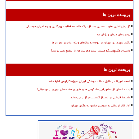
پربیننده ترین ها
گزارش آماری معاونت هنری بعد از ترک مخاصمه فعالیت ۸۵گالری و ۴۷ اجرای موسیقی
روش های درمان ریزش مو
تاکید شهرداری تهران بر توجه به نیازهای ویژه زنان در بحران ها
داستان عکسهایی که منتشر نشد دوربین من از تبلیغ نمی ترسد!
پربحث ترین ها
ضعف آمریکا در مقابل حملات موشکی ایران سوژه کارلوس لطوف شد
چند داستان از سامورایی ها، گرمی ها و ماجرای هفت سال دوری از موسیقی!
علیرضا قربانی در شیراز کنسرت برگزار می نماید
آمار آثار ارسالی به سومین جشنواره عکس تهران