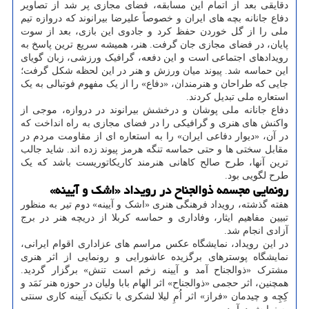
دقایقی بعد از اتمام این مسابقه، فضای مجازی پر شد از تصاویر
دفاع جانانه بچه های ایران و خصوصاً علیرضا بیرانوند که دروازه تیم
ملی را از گل خوردن حفظ کرد و جادوی این بازی، بعد از سوت
پایان، در فضای مجازی جان گرفت. هنر، همیشه سریع ترین پاسخ به
رویدادهای اجتماعی است و این دفعه، گرافیک ورزشی، زبان گویای
این حماسه شد. پیوند میان ورزش و هنر در این لحظه شکل گرفت؛
جایی که طراحان و هنرمندان، «دفاع» را از یک مفهوم فوتبالی به یک
استعاره ملی تبدیل کردند.
دفاع جانانه ملی پوشان و درخشش بیرانوند در دروازه، موجی از
واکنش های هنری و گرافیکی را در فضای مجازی به راه انداخت که
در آن، «دیوار دفاعی ایران» را به استعاره ای از مقاومت مردم در
مقابل سختی ها و حتی حماسه تنگه هرمز پیوند زده اند. شاید جالب
ترین آنها، طرح صالح کاهانی هنرمند کاریکاتوریست باشد که یک
طرح لگویی بود.
رونمایی مجسمه ذوالجناح در رویداد «اشک و آیینه»
هفته گذشته، رویداد فرهنگی هنری «اشک و آیینه» دوم تیر به منظور
تبیین مفاهیم ایثار، وفاداری و حماسه کربلا از دریچه هنر در برج
آزادی انجام شد.
در این رویداد، نمایشگاه عکس مراسم های عزاداری اقوام ایرانی،
نمایشگاه پوسترهای برگزیده عاشورایی و رونمایی از اثر هنری
مشترک «ذوالجناح آمد و آیینه زخم است تنش» برگزار گردید.
همچنین، اثر حجمی «ذوالجناح» اثر الهام بابا ولیان در حوزه هنر نَمَد و
کِچِه و چیدمان «فراز» اثر اُمِ لیلا لشکری با تکنیک آیینه کاری سنتی