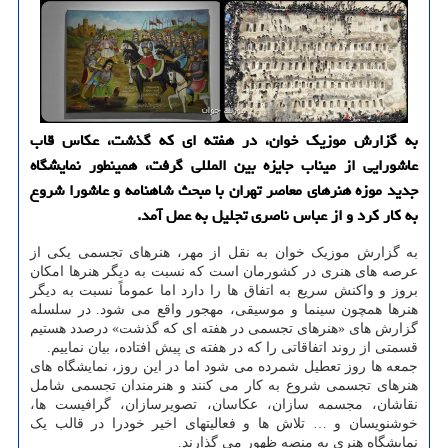
به گزارش موزیک خوان، در هفته ای که گذشت، عکاس قاب
عاشورایی از میناب جایزه بین المللی گرفت، همینطور نمایشگاه
جدید موزه هنرهای معاصر تهران با مبحث شاهنامه و عاشورا شروع
به کار کرد و از عباس ناصری تجلیل به عمل آمد.
به گزارش موزیک خوان به نقل از مهر، هنرهای تجسمی یکی از
عرصه های هنری در کشورمان است که نسبت به دیگر هنرها امکان
بروز و واکنش سریع به اتفاق ها را دارد اما عموماً نسبت به دیگر
هنرها همچون سینما و موسیقی، مهجور واقع می شود. در سلسله
گزارش های «هنرهای تجسمی در هفته ای که گذشت» درصدد هستیم
قسمتی از روند اتفاقاتی را که در هفته ی پیش افتاده، بیان نماییم.
جمعه ها روز تعطیل شمرده می شود اما در این روز، نمایشگاه های
هنرهای تجسمی شروع به کار می کنند و هنرمندان تجسمی شامل
نقاشان، مجسمه سازان، عکاسان، تصویرسازان، گرافیست ها،
خوشنویسان و … تلاش ها و فعالیتهای اخیر خودرا در قالب یک
نمایشگاه هنری به منصه ظهور می گذارند.