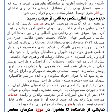
«آدینه» روز نانوشته آغازین بر نمایشگاه های هنری است و البته که
به سبب تعطیل بودن بیشتر مشاغل، فرصتی مغتنم برای تماشای
این
آثار
هنری توسط اقشار مختلف مردم فراهم می شود.
جایزه بین المللی عکس به قابی از میناب رسید
در هفته ای که گذشت، مرتضی آخوندی
هنرمند
عکاسی که فریم
عکس هوایی مراسم خاکسپاری شهدای دانش آموز میناب را ثبت
کرده بود، موفق شد در رقابتی بین المللی و در بین صدها اثر از
عکاسان سرتاسر جهان، جایگاه نخست بخش عکاسی خبری در
مسابقه Golden Shot Photography Awards ۲۰۲۶ را دریافت کند. این
عکس با روایت بصری تأثیرگذار، ترکیب بندی منحصربه فرد و بار
عاطفی عمیق خود، توجه داوران و مخاطبان جهانی را به خود جلب
کرد و بازتاب گسترده ای در محافل رسانه ای و هنری جهان داشت.
پیش از این هم این عکس، دستمایه آثار گرافیکی و طراحی پوستر
خیلی از هنرمندان شده است که همچون آنها میتوان به جدید ترین
پوستر محمدرضا دوست محمدی هنرمند تصویرگر و طراح گرافیک
اشاره نمود که با عنوان «فریاد سکوت» و با ایده مراسم خاکسپاری
شهدای مدرسه «شجره طیبه» میناب طراحی شده بود.
یکی از تلخ ترین رخدادهای روز نخست جنگ تحمیلی مقابل ایران، به
هدف خوردن سه موشک به مدرسه «شجره طیبه» میناب و شهادت
۱۶۸ نفر از دانش آموزان، کادر مدرسه، والدین و راننده
خدمات
مدرسه بود؛ رخدادی که عمق فاجعه آن با هیچ معیار عادی قابل
توصیف نیست و باید با
هنر
و رسانه از فراموشی نجات پیدا کند.
نمایشی از شاهنامه تا عاشورا در
موزه
هنرهای معاصر