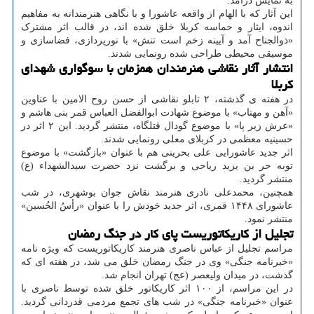
به نمایش درآمد.
این آثار که با الهام از واقعه عاشورا و با نگاهی هنرمندانه به مفاهیم
اندوه، ایثار و حماسه کربلا خلق شده اند، در قالب اثر مشترک
«ذوالجناح آمد و آیینه زخم است تنش» با نورپردازی، فضاسازی و
موسیقی محیطی طراحی شده رونمایی شدند.
انتشار آثار نقاشی هنرمندان همزمان با سوگواری شهدای
کربلا
در هفته ی گذشته، ۲ تابلو نقاشی از حسن روح الامین با عناوین
«آهن و مهتاب» با موضوع شهادت ابوالفضل العباس قمر بنی هاشم و
«عرش زیر پا» با موضوع گودال قتلگاه، منتشر گردید. این ۲ اثر در
حسینیه معظمی در کربلای معلی رونمایی شدند.
اثر جدید عاشورایی علی بحرینی هم با عنوان «بازگشت» با موضوع
توبه حر بن یزید ریاحی و برگشت نزد حضرت سیدالشهداء (ع)
منتشر گردید.
همچنین، محمدعلی نادری هنرمند نقاش جوان بوشهری، در شب
عاشورای ۱۴۴۸ قمری، اثر جدید خودش را با عنوان «رأسُ الحُسین»
منتشر نمود.
تجلیل از کاریکاتوریست پای کار در جنگ رمضان
مراسم تجلیل از عباس ناصری هنرمند کاریکاتوریست که ویژه نامه
«خبرنامه جنگی» وی در جنگ رمضان خلق می شد، در هفته ای که
گذشت، در میدان ولیعصر (عج) تهران انجام شد.
در این مراسم، از ۱۰۰ اثر کاریکاتور خلق شده توسط ناصری با
عنوان «خبرنامه جنگی» در شب های تجمع مردمی قدردانی گردید.