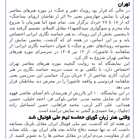
تهران
در حالی که قرار بود رویداد «هنر و جنگ» در موزه هنرهای معاصر
تهران با نمایش چهارمش یعنی «۹ اثر از نقاشان اروپای پساجنگ»
که از ۱۸ تا ۲۷ خرداد برگزار شد، تمام شود اما همزمان با شروع
ماه محرم و سوگواری سیدالشهداء مقابل السلام، تصمیم گرفته شد
تا پنجمین بخش از این رویداد، به هنر حماسه نگاری ایرانی اختصاص
یابد و بر این اساس، در هفته ای که گذشت، پنجمین نمایش از
مجموعه رویدادهای «هنر و جنگ» با عنوان «حماسه نگاری ایرانی؛ از
شاهنامه تا عاشورا»، از ۱۲ تیر ۱۴۰۵ در سرسرای موزه هنرهای
معاصر تهران شروع به کار کرد.
این نمایشگاه که به روایت گنجینه موزه هنرهای معاصر تهران
اختصاص دارد، با نگاهی نو به سنت دیرینه حماسه نگاری در هنر
ایران، آثاری شاخص از ۲ جریان بزرگ حماسی این سرزمین یعنی
شاهنامه فردوسی و واقعه عاشورا را در معرض دید مخاطبان قرار
می دهد.
در این نمایشگاه، ۱۰ اثر باارزش از هنرمندان نام آشنای نقاشی قهوه
خانه ای شامل محمد مدبر، عباس بلوکی فر، احمد خلیلی، حسین
همدانی، علی اکبر لرنی، محمد فراهانی، حسن اسماعیل زاده
(چلیپا)، رضا حمیدی و گنجی به نمایش درآمده است.
وقتی هنر زبان گویای حماسه تیم ملی فوتبال شد
در هفته ای که گذشت، تیم ملی فوتبال ایران مقابل بلژیک مسابقه
داشت که نه تنها صحنه دفاع جانانه بچه های ایران بود، بلکه نشانه
ای از مقاومت مردم ایران در مقابل سختی ها را به تصویر کشید. از