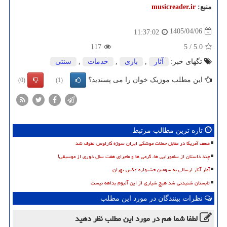
منبع:
musicreader.ir
1405/04/06
11:37:02
117
5
/
5.0
تگهای خبر:
آثار
,
بازی
,
خدمات
,
سنتی
این مطلب موزیک خوان را می پسندید؟
(0)
(1)
تازه ترین مطالب مرتبط
ضعف آمریکا در مقابل حملات موشکی ایران سوژه کارلوس لطوف شد
چند داستان از سامورایی ها، گرمی ها و ماجرای هفت سال دوری از موسیقی!
آمار آثار ارسالی به سومین جشنواره عکس تهران
تابستان شنیدنی شد هیچ شیاری از این آلبوم بداهه نیست
نظرات بینندگان در مورد این مطلب
لطفا شما هم
در مورد این مطلب
نظر دهید