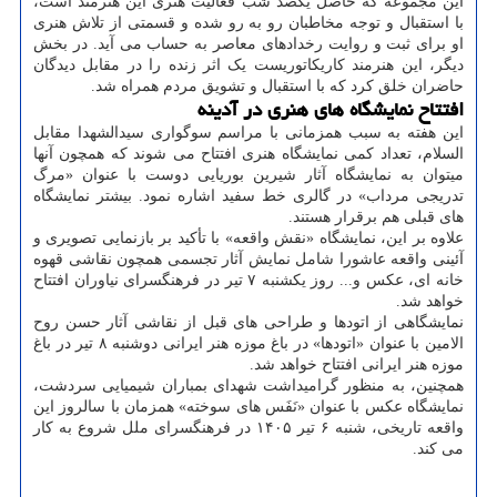
این مجموعه که حاصل یکصد شب فعالیت هنری این هنرمند است،
با استقبال و توجه مخاطبان رو به رو شده و قسمتی از تلاش هنری
او برای ثبت و روایت رخدادهای معاصر به حساب می آید. در بخش
دیگر، این هنرمند کاریکاتوریست یک اثر زنده را در مقابل دیدگان
حاضران خلق کرد که با استقبال و تشویق مردم همراه شد.
افتتاح نمایشگاه های هنری در آدینه
این هفته به سبب همزمانی با مراسم سوگواری سیدالشهدا مقابل
السلام، تعداد کمی نمایشگاه هنری افتتاح می شوند که همچون آنها
میتوان به نمایشگاه آثار شیرین بوریایی دوست با عنوان «مرگ
تدریجی مرداب» در گالری خط سفید اشاره نمود. بیشتر نمایشگاه
های قبلی هم برقرار هستند.
علاوه بر این، نمایشگاه «نقش واقعه» با تأکید بر بازنمایی تصویری و
آئینی واقعه عاشورا شامل نمایش آثار تجسمی همچون نقاشی قهوه
خانه ای، عکس و... روز یکشنبه ۷ تیر در فرهنگسرای نیاوران افتتاح
خواهد شد.
نمایشگاهی از اتودها و طراحی های قبل از نقاشی آثار حسن روح
الامین با عنوان «اتودها» در باغ موزه هنر ایرانی دوشنبه ۸ تیر در باغ
موزه هنر ایرانی افتتاح خواهد شد.
همچنین، به منظور گرامیداشت شهدای بمباران شیمیایی سردشت،
نمایشگاه عکس با عنوان «نَفَس های سوخته» همزمان با سالروز این
واقعه تاریخی، شنبه ۶ تیر ۱۴۰۵ در فرهنگسرای ملل شروع به کار
می کند.