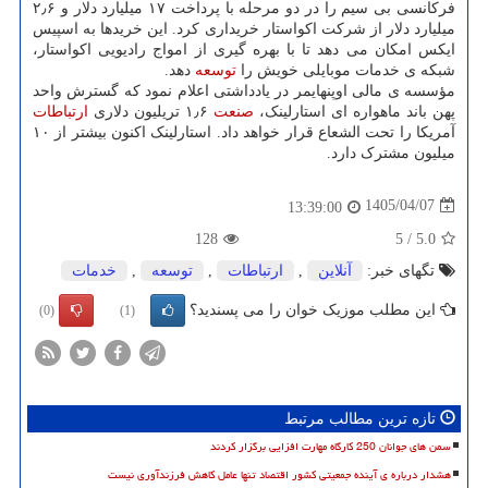
فرکانسی بی سیم را در دو مرحله با پرداخت ۱۷ میلیارد دلار و ۲٫۶
میلیارد دلار از شرکت اکواستار خریداری کرد. این خریدها به اسپیس
ایکس امکان می دهد تا با بهره گیری از امواج رادیویی اکواستار،
شبکه ی خدمات موبایلی خویش را
توسعه
دهد.
مؤسسه ی مالی اوپنهایمر در یادداشتی اعلام نمود که گسترش واحد
پهن باند ماهواره ای استارلینک،
صنعت
۱٫۶ تریلیون دلاری
ارتباطات
آمریکا را تحت الشعاع قرار خواهد داد. استارلینک اکنون بیشتر از ۱۰
میلیون مشترک دارد.
1405/04/07
13:39:00
128
5
/
5.0
تگهای خبر:
آنلاین
,
ارتباطات
,
توسعه
,
خدمات
این مطلب موزیک خوان را می پسندید؟
(0)
(1)
تازه ترین مطالب مرتبط
سمن های جوانان 250 کارگاه مهارت افزایی برگزار کردند
هشدار درباره ی آینده جمعیتی کشور اقتصاد تنها عامل کاهش فرزندآوری نیست