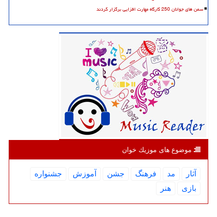
سمن های جوانان 250 کارگاه مهارت افزایی برگزار کردند
موضوع های موزیك خوان
آثار
مد
فرهنگ
جشن
آموزش
جشنواره
بازی
هنر