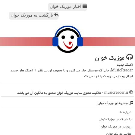
اخبار موزیک خوان
بازگشت به موزیک خوان
موزیك خوان
آهنگ جدید
MusicReader، جایی که موسیقی جان می گیرد و با مجموعه ای بی نظیر از آهنگ های جدید،
ایرانی و خارجی، روحت را تازه می کند
musicreader.ir - مالکیت معنوی سایت موزیك خوان متعلق به مالکین آن می باشد
میانبرهای موزیك خوان
درباره ما
بک لینک در موزیك خوان
رپورتاژ در موزیك خوان
مطالب موزیك خوان