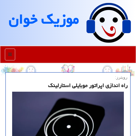
موزیك خوان
منو
رویترز:
راه اندازی اپراتور موبایلی استارلینک