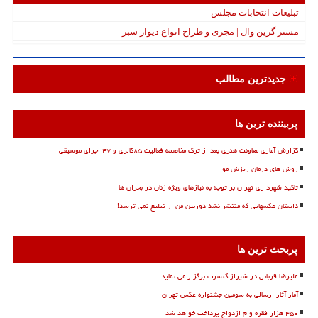
تبلیغات انتخابات مجلس
مستر گرین وال | مجری و طراح انواع دیوار سبز
جدیدترین مطالب
پربیننده ترین ها
گزارش آماری معاونت هنری بعد از ترک مخاصمه فعالیت ۸۵گالری و ۴۷ اجرای موسیقی
روش های درمان ریزش مو
تاکید شهرداری تهران بر توجه به نیازهای ویژه زنان در بحران ها
داستان عکسهایی که منتشر نشد دوربین من از تبلیغ نمی ترسد!
پربحث ترین ها
علیرضا قربانی در شیراز کنسرت برگزار می نماید
آمار آثار ارسالی به سومین جشنواره عکس تهران
۴۵۰ هزار فقره وام ازدواج پرداخت خواهد شد