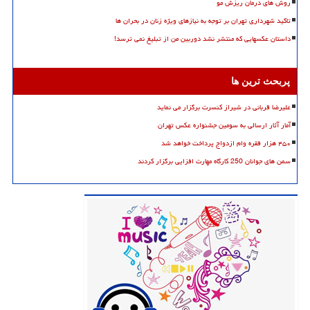
روش های درمان ریزش مو
تاکید شهرداری تهران بر توجه به نیازهای ویژه زنان در بحران ها
داستان عکسهایی که منتشر نشد دوربین من از تبلیغ نمی ترسد!
پربحث ترین ها
علیرضا قربانی در شیراز کنسرت برگزار می نماید
آمار آثار ارسالی به سومین جشنواره عکس تهران
۴۵۰ هزار فقره وام ازدواج پرداخت خواهد شد
سمن های جوانان 250 کارگاه مهارت افزایی برگزار کردند