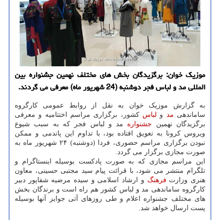
موزیك خوان: برگزیدگان بخش های مختلف نهمین جشنواره بین
المللی مد و لباس فجر دوشنبه (24 شهریور ماه) معرفی می گردند.
به گزارش موزیک خوان به نقل از روابط عمومی کارگروه
ساماندهی
مد
و
لباس
کشور، برگزاری مراسم اختتامیه و معرفی
برگزیدگان نهمین
جشنواره
مد و لباس فجر که به سبب شیوع
ویروس کرونا به تعویق افتاده بود، با تداوم این پاندمی و ممکن
نبودن برگزاری مراسم حضوری، فردا (دوشنبه) ۲۴ شهریور ماه به
صورت مجازی برگزار می گردد.
این مراسم مجازی که به صورت پادکست بوسیله اینستاگرام و
تلگرام منتشر می شود، با قرائت پیام سید مجتبی حسینی، معاون
هنری وزارت
فرهنگ
و ارشاد اسلامی و سیده مرضیه شفاپور دبیر
کارگروه ساماندهی مد و لباس کشور هم راه است و برندگان بخش
های مختلف جشنواره اعلام و طی روزهای آتی جوایز آنها بوسیله
پست ارسال خواهد شد.