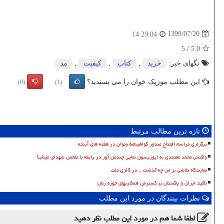
1399/07/20
14:29:04
5
/
5.0
تگهای خبر:
خرید
,
كتاب
,
كیفیت
,
مد
این مطلب موزیک خوان را می پسندید؟
(0)
(1)
تازه ترین مطالب مرتبط
برگزاری مراسم افتتاح صدور گواهینامه بانوان در هفته های آینده
واکنش محمد معتمدی به اپوزیسون نمایی چندش آور در رابطه با تفحص شهدای میناب!
نمایشگاه نقاشی بر من چه گذشت... در گالری ملت
تأکید ایران و پاکستان بر گسترش همکاریهای حوزه زنان
نظرات بینندگان در مورد این مطلب
لطفا شما هم
در مورد این مطلب
نظر دهید