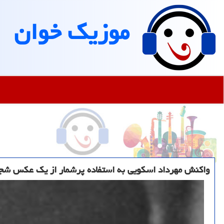
موزیك خوان
واكنش مهرداد اسكویی به استفاده پرشمار از یك عكس شج