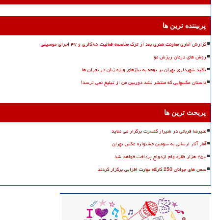
پربیننده ترین ها
گزارش آماری معاونت هنری بعد از ترک مخاصمه فعالیت ۸۵گالری و ۴۷ اجرای موسیقی
روش های درمان ریزش مو
تاکید شهرداری تهران بر توجه به نیازهای ویژه زنان در بحران ها
داستان عکسهایی که منتشر نشد دوربین من از تبلیغ نمی ترسد!
پربحث ترین ها
علیرضا قربانی در شیراز کنسرت برگزار می نماید
آمار آثار ارسالی به سومین جشنواره عکس تهران
۴۵۰ هزار فقره وام ازدواج پرداخت خواهد شد
سمن های جوانان 250 کارگاه مهارت افزایی برگزار کردند