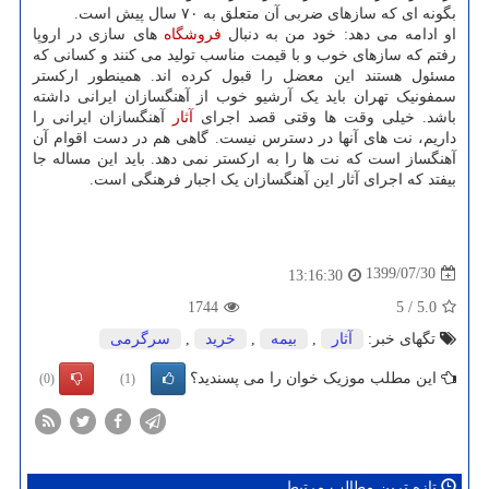
بگونه ای که سازهای ضربی آن متعلق به ۷۰ سال پیش است.
او ادامه می دهد: خود من به دنبال
فروشگاه
های سازی در اروپا
رفتم که سازهای خوب و با قیمت مناسب تولید می کنند و کسانی که
مسئول هستند این معضل را قبول کرده اند. همینطور ارکستر
سمفونیک تهران باید یک آرشیو خوب از آهنگسازان ایرانی داشته
باشد. خیلی وقت ها وقتی قصد اجرای
آثار
آهنگسازان ایرانی را
داریم، نت های آنها در دسترس نیست. گاهی هم در دست اقوام آن
آهنگساز است که نت ها را به ارکستر نمی دهد. باید این مساله جا
بیفتد که اجرای آثار این آهنگسازان یک اجبار فرهنگی است.
1399/07/30
13:16:30
1744
5
/
5.0
تگهای خبر:
آثار
,
بیمه
,
خرید
,
سرگرمی
این مطلب موزیک خوان را می پسندید؟
(0)
(1)
تازه ترین مطالب مرتبط