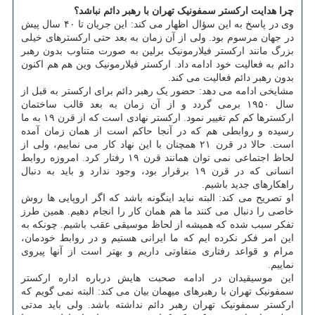
چرا هدایت ارکستر سمفونیک تهران با رهبر دائم نباشد؟
وی در پاسخ به این سؤال اظهار می کند: این جریان تا ۴۰ سال پیش
در جهان مرسوم بود. ولی از آن زمان به بعد حتی ارکسترهای خیلی
بزرگ مانند ارکستر فیلارمونیک برلین به صورت متناوب بدون رهبر
دائم به فعالیت خود ادامه داد. ارکستر فیلارمونیک وین هم هم اکنون
بدون رهبر دائم فعالیت می کند.
مشایخی ادامه می دهد: حضور یک رهبر دائم برای ارکستر به قبل از
سال ۱۹۵۰ برمی گردد و از آن زمان به بعد قالب ساختمان
ارکسترها کم کم تغییر نمود. ارکستر نهادی است که از قرن ۱۹ به ما
رسیده و روابطی هم که در آنجا حاکم است از همان زمان آمده
است. حالا در قرن ۲۱ همچنان با این نهاد کار می نماییم، ولی از
لحاظ اجتماعی نمی توان همانند قرن ۱۹ رفتار کرد. امروزه روابط
انسانی که در قرن ۱۹ برقرار بود، وجود ندارد و باید به دنبال
راهکارهای جدید باشیم.
او تصریح می کند: البته نباید اینگونه باشد که اگر اروپایی ها روش
خاصی را دنبال می کنند ما هم همان کار را انجام دهیم. همین طرز
تفکر سبب شده که همیشه از لحاظ موسیقی عقب باشیم. چونکه به
این امر فکر نکرده ایم که ما ایرانی هستیم و در روابط خودمان،
مرام و قواعد رفتاری متفاوتی داریم و بهتر است از آنها پیروی
نماییم.
این موسیقیدان در ادامه صحبت هایش درباره اداره ارکستر
سمفونیک تهران با رهبرهای میهمان بیان می کند: البته نمی گویم که
ارکستر سمفونیک تهران رهبر دائم نداشته باشد. ولی باید مدتی