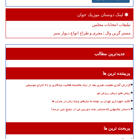
لینک دوستان موزیك خوان
تبلیغات انتخابات مجلس
مستر گرین وال | مجری و طراح انواع دیوار سبز
جدیدترین مطالب
پربیننده ترین ها
گزارش آماری معاونت هنری بعد از ترک مخاصمه فعالیت ۸۵گالری و ۴۷ اجرای موسیقی
روش های درمان ریزش مو
تاکید شهرداری تهران بر توجه به نیازهای ویژه زنان در بحران ها
داستان عکسهایی که منتشر نشد دوربین من از تبلیغ نمی ترسد!
پربحث ترین ها