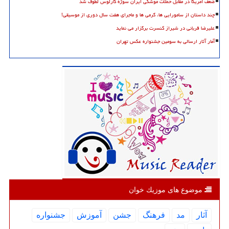
ضعف آمریکا در مقابل حملات موشکی ایران سوژه کارلوس لطوف شد
چند داستان از سامورایی ها، گرمی ها و ماجرای هفت سال دوری از موسیقی!
علیرضا قربانی در شیراز کنسرت برگزار می نماید
آمار آثار ارسالی به سومین جشنواره عکس تهران
موضوع های موزیك خوان
آثار
مد
فرهنگ
جشن
آموزش
جشنواره