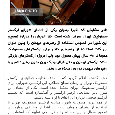
نادر مشایخی كه اخیرا بعنوان یكی از اعضای شورای اركستر
سمفونیك تهران معرفی شده است، نظر خویش را درباره تصمیم
این شورا در خصوص استفاده از رهبرهای میهمان را چنین عنوان
می كند: استفاده از رهبرهای دائم برای اركسترهای سمفونیك
عموما تا ۴۰ سال پیش معمول بود ولی امروزه اركسترهای بزرگی
مانند اركستر لوسرن و حتی فیلارمونیك وین بدون رهبر دائم و با
رهبرهای میهمان به روی صحنه می روند.
هفته گذشته اعلام گردید که با هدف هدایت فعالیتهای ارکستر
سمفونیک تهران و ارتقای سطح عملکرد این ارکستر، شورایی برای
ارکستر سمفونیک تهران تشکیل شده است. یکی از اعضای این
شورا نادر مشایخی (رهبر ارکستر و آهنگساز) است که تصمیم
گرفتیم صحبتی درباره این اتفاق با او داشته باشیم.
از مهم ترین مصوبات شورا، هدایت ارکستر سمفونیک تهران با
استفاده از رهبران میهمان است. در ابتدا از مشایخی درباره این
تصمیم سوال و این مسئله را مطرح می نماییم که استفاده از