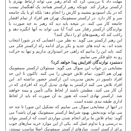
مهلت داد تا بررسی کرد که کدام رهبر می تواند ارتباط بهتری با
ارکستر برقرار کند. چونکه رهبر ارکستر همانند یک آهنگساز نیست
که در یک استودیو بنشیند و کارش را انجام دهد؛ بلکه او با یک جامعه
سر و کار دارد. در ارکستر سمفونیک تهران هم افراد از تمام اقشار
جامعه کار می کنند. در نتیجه باید دید که رهبر به چه صورت با
نوازندگان ارکستر رفتار می کند؟ آیا می تواند به آنها انگیزه دهد و
راغب کند که رهنمودهای او را دنبال کنند؟
این رهبر ارکستر می گوید: به نظر من، اعضایی که در شورا انتخاب
شده اند، به ایده های جدید و بکر برای ادامه راه ارکستر فکر می
کنند. باید این را بدانیم که راهی جز امیدواری نداریم و تنها به حرکت
رو به جلو فکر می نماییم.
دستمزد نوازندگان افزایش پیدا خواهد کرد؟
مشایخی در جواب این سوال می گوید: مسئولان ارکستر سمفونیک
تهران هم اکنون، تمام تلاش خویش را می کنند. تاکنون تا این حد
افراد دلسوز در بخش مدیریت این ارکستر حضور نداشته اند. این
افراد تلاش می کنند ارکستر به نهادی تبدیل گردد که افرادی که در
آن کار می کنند، مطمئن باشند از لحاظ مالی تأمین و بیمه خواهند
شد. ارکستر نهادی است که هنوز به آن صورت که باید از لحاظ
اداری طبقه بندی نشده است.
در انتها از مشایخی سوال می نماییم که تشکیل این شورا تا چه حد
می تواند نویدبخش بهبود شرایط ارکستر سمفونیک تهران باشد؟ می
گوید: تمام تلاش ما برای انجام شدن مواردی است که ارکستر بتواند
به درستی و با تداوم عمل کند. یکی از این موارد خرید سازهای خوب
برای ارکستر است. سازهای ارکستر سمفونیک اصلا مناسب نیستند،