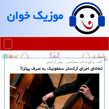
موزیك خوان
منو
گفت و گو با نادر مشایخی ـ رهبر اركستر
تماشای اجرای اركستر سمفونیك به صرف پیتزا!