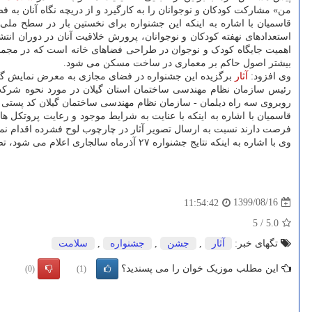
من» مشارکت کودکان و نوجوانان را به کارگیرد و از دریچه نگاه آنان به فض
قاسمیان با اشاره به اینکه این جشنواره برای نخستین بار در سطح م
استعدادهای نهفته کودکان و نوجوانان، پرورش خلاقیت آنان در دوران انت
اهمیت جایگاه کودک و نوجوان در طراحی فضاهای خانه است که در مجموع ب
بیشتر اصول حاکم بر معماری در ساخت مسکن می شود.
وی افزود:
آثار
برگزیده این جشنواره در فضای مجازی به معرض نمایش گذ
رئیس سازمان نظام مهندسی ساختمان استان گیلان در مورد نحوه شرکت د
روبروی سه راه دیلمان - سازمان نظام مهندسی ساختمان گیلان کد پستی ۶۳۱۱۱-۴۱۷۸۷ ارسال شود.
فرصت دارند نسبت به ارسال تصویر آثار در چارچوب لوح فشرده اقدام نمای
وی با اشاره به اینکه نتایج جشنواره ۲۷ آذرماه سالجاری اعلام می شود، تصریح کرد: به سه نفر از آثار برگزیده در هر رشته مبلغ ۱۰ میلیون ریال تعلق می گیرد.
1399/08/16
11:54:42
5
/
5.0
تگهای خبر:
آثار
,
جشن
,
جشنواره
,
سلامت
این مطلب موزیک خوان را می پسندید؟
(0)
(1)