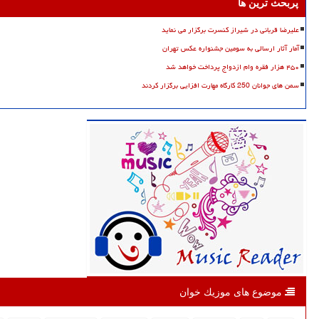
پربحث ترین ها
علیرضا قربانی در شیراز کنسرت برگزار می نماید
آمار آثار ارسالی به سومین جشنواره عکس تهران
۴۵۰ هزار فقره وام ازدواج پرداخت خواهد شد
سمن های جوانان 250 کارگاه مهارت افزایی برگزار کردند
موضوع های موزیك خوان