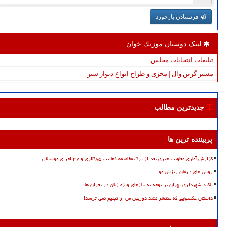
فرستادن بازخورد
لینک دوستان موزیك خوان
تبلیغات انتخابات مجلس
مستر گرین وال | مجری و طراح انواع دیوار سبز
جدیدترین مطالب
پربیننده ترین ها
گزارش آماری معاونت هنری بعد از ترک مخاصمه فعالیت ۸۵گالری و ۴۷ اجرای موسیقی
روش های درمان ریزش مو
تاکید شهرداری تهران بر توجه به نیازهای ویژه زنان در بحران ها
داستان عکسهایی که منتشر نشد دوربین من از تبلیغ نمی ترسد!