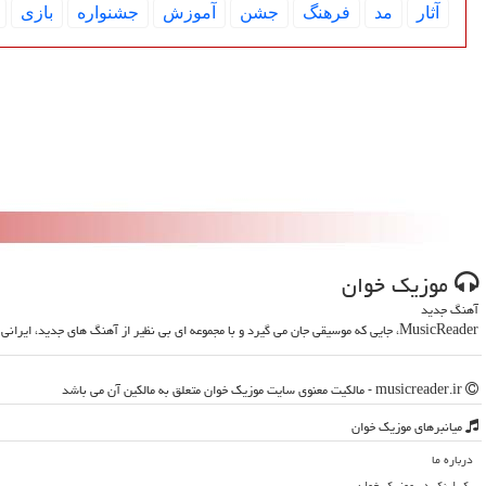
آثار
مد
فرهنگ
جشن
آموزش
جشنواره
بازی
موزیك خوان
آهنگ جدید
MusicReader، جایی که موسیقی جان می گیرد و با مجموعه ای بی نظیر از آهنگ های جدید، ایرانی و خارجی، روحت را تازه می کند
musicreader.ir - مالکیت معنوی سایت موزیك خوان متعلق به مالکین آن می باشد
میانبرهای موزیك خوان
درباره ما
بک لینک در موزیك خوان