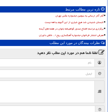
تازه ترین مطالب مرتبط
آمار آثار ارسالی به سومین جشنواره عکس تهران
تابستان شنیدنی شد هیچ شیاری از این آلبوم بداهه نیست
برگزاری مراسم افتتاح صدور گواهینامه بانوان در هفته های آینده
معرفی انتشار فراخوان جشنواره آهنگسازی روح ا... خالقی داوران
نظرات بینندگان در مورد این مطلب
لطفا شما هم
در مورد این مطلب
نظر دهید