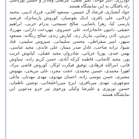
گودرزی، اکبر موحد، امیر نجفی، مرتضی وفادار و حسین یوزباشی
راه یافتگان به این نمایشگاه هستند.
جواد آتشباری، فرشاد آل خمیس، مسعود آقایی، فرزاد ادیبی، محمد
اردلانی، علی باقری، ادیک بغوسیان، کوروش پارسانژاد، فرشید
پارسی کیا، زهرا پاشایی، صالح تسبیحی، پدرام حربی، ابراهیم
حقیقی، دامون خانجانزاده، علی خسروی، مهردخت دارابی، مهرزاد
دیرین، لادن رضایی، مازیار زند، کیارش زندی، صالح زنگانه، مسعود
سپهر، امیر سقراطی، محسن سلیمانی، سیروس سلیمی، قباد
شیوا، ترانه صاحب، عادل صدر ممتاز، علی عابدی، مجید عباسی،
بهمن عبدی، پوریا عریانی، شادروان مجید عقیلی، کیانوش غریب
پور، مجید کاشانی، فاطمه کرکه آبادی، حسن کریم زاده، سیاوش
فانی، امرالله فرهادی، توفیق فیکرت اوکار، کوروش قاضی مراد،
اهورا محمدی، حسین محمدی، حجت مجرد، علی مریخی، مهنوش
مشیری، حسن موسی زاده، احسان مهدوی، مهدی مهدیان، مانلی
منوچهری، مهدی میرباقری، ایرج میرزاعلیخانی، نوشین ناظمان،
حسین نوروزی و علیرضا وکیلی ورجوی نیز جزو مدعوین این
نمایشگاه هستند.