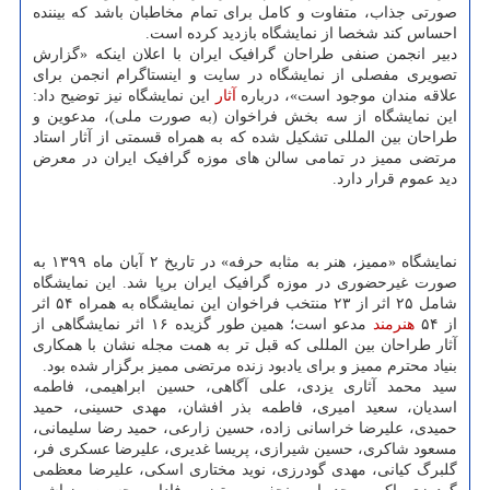
صورتی جذاب، متفاوت و کامل برای تمام مخاطبان باشد که بیننده
احساس کند شخصا از نمایشگاه بازدید کرده است.
دبیر انجمن صنفی طراحان گرافیک ایران با اعلان اینکه «گزارش
تصویری مفصلی از نمایشگاه در سایت و اینستاگرام انجمن برای
علاقه مندان موجود است»، درباره
آثار
این نمایشگاه نیز توضیح داد:
این نمایشگاه از سه بخش فراخوان (به صورت ملی)، مدعوین و
طراحان بین المللی تشکیل شده که به همراه قسمتی از آثار استاد
مرتضی ممیز در تمامی سالن های موزه گرافیک ایران در معرض
دید عموم قرار دارد.
نمایشگاه «ممیز، هنر به مثابه حرفه» در تاریخ ۲ آبان ماه ۱۳۹۹ به
صورت غیرحضوری در موزه گرافیک ایران برپا شد. این نمایشگاه
شامل ۲۵ اثر از ۲۳ منتخب فراخوان این نمایشگاه به همراه ۵۴ اثر
از ۵۴
هنرمند
مدعو است؛ همین طور گزیده ۱۶ اثر نمایشگاهی از
آثار طراحان بین المللی که قبل تر به همت مجله نشان با همکاری
بنیاد محترم ممیز و برای یادبود زنده مرتضی ممیز برگزار شده بود.
سید محمد آثاری یزدی، علی آگاهی، حسین ابراهیمی، فاطمه
اسدیان، سعید امیری، فاطمه بذر افشان، مهدی حسینی، حمید
حمیدی، علیرضا خراسانی زاده، حسین زارعی، حمید رضا سلیمانی،
مسعود شاکری، حسین شیرازی، پریسا غدیری، علیرضا عسکری فر،
گلبرگ کیانی، مهدی گودرزی، نوید مختاری اسکی، علیرضا معظمی