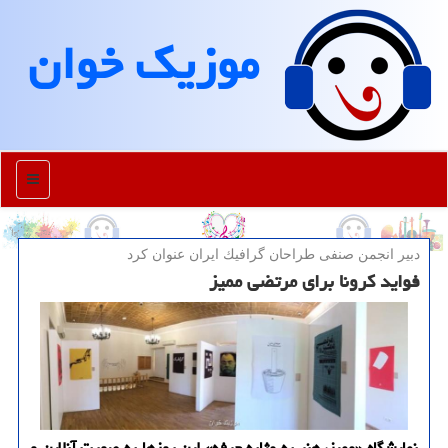
موزیك خوان
منو
دبیر انجمن صنفی طراحان گرافیك ایران عنوان كرد
فواید كرونا برای مرتضی ممیز
نمایشگاه «ممیز، هنر به مثابه حرفه» این روزها به صورت آنلاین و