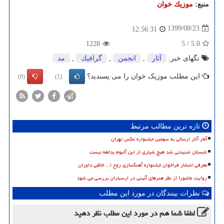
منبع:
موزیك خوان
1399/08/23
12:56:31
1228
5
/
5.0
تگهای خبر:
آثار
,
انجمن
,
گرافیك
,
مد
این مطلب موزیک خوان را می پسندید؟
(0)
(1)
تازه ترین مطالب مرتبط
آمار آثار ارسالی به سومین جشنواره عکس تهران
تابستان شنیدنی شد هیچ شیاری از این آلبوم بداهه نیست
معرفی انتشار فراخوان جشنواره آهنگسازی روح ا... خالقی داوران
روایت عاشورا از نظر هنرهای آئینی در ارسباران بررسی می شود
نظرات بینندگان در مورد این مطلب
لطفا شما هم
در مورد این مطلب
نظر دهید