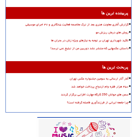
پربیننده ترین ها
گزارش آماری معاونت هنری بعد از ترک مخاصمه فعالیت ۸۵گالری و ۴۷ اجرای موسیقی
روش های درمان ریزش مو
تاکید شهرداری تهران بر توجه به نیازهای ویژه زنان در بحران ها
داستان عکسهایی که منتشر نشد دوربین من از تبلیغ نمی ترسد!
پربحث ترین ها
آمار آثار ارسالی به سومین جشنواره عکس تهران
۴۵۰ هزار فقره وام ازدواج پرداخت خواهد شد
سمن های جوانان 250 کارگاه مهارت افزایی برگزار کردند
چرا جامعه ایرانی از فرزندآوری فاصله گرفته است؟