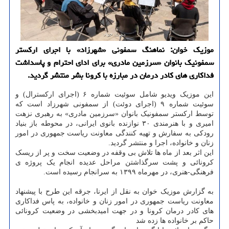
موزیك خوان: نماهنگ سمفونی «شهرزاد» با اجرای اركستر
سمفونیك بانوان «سرزمین مادری» برای ادای احترام و پاسداشت
فداكاری های كادر درمان در مبارزه با كرونا بشر منتشر گردید.
این موزیک ویدیو شامل سوئیت شماره ۶ (اجرای ارکسترال) و
سوئیت شماره ۹ (اجرای دوئت) از سمفونی شهرزاد است که
توسط ارکستر سمفونیک بانوان «سرزمین مادری» به رهبری نزهت
امیری و با هنرمندی ۳۰ نوازنده بانوی ایرانی، در محوطه باز بنیاد
رودکی به سفارش و تهیه کنندگی معاونت ریاست جمهوری در امور
زنان و خانواده، اجرا و منتشر گردید.
این اثر بعد از ماه ها تلاش بی وقفه در وضعیت سخت و پر از ریسک
کرونائی و پشت سرگذاشتن مراحل عدیده انجام یک پروژه ی
فرهنگی-هنری، در مهرماه ۱۳۹۹ به سرانجام رسیده است.
به گزارش موزیک خوان به نقل از ایرنا، جرقه این طرح با پیشنهاد
معاونت ریاست جمهوری در امور زنان و خانواده، به پاس فداکاری
های کادر درمان کرونا و در جهت امیدبخشی در وضعیت کرونائی
حاکم بر خانواده ها زده شد