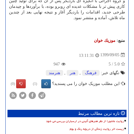
و گروه اجرائی با انگیزه ای باردیگر پس از آن که برای تولید چنین
کاری پیش تر با مشکلات عدیده ای روبرو بوده، با برآوردها و چیدمان
طرحی جدید، اقدامات را باردیگر آغاز و نتیجه نهایی بعد از چندین
ماه تلاش، آماده و منتشر نمود.
منبع:
موزیك خوان
1399/09/05
13:11:31
947
5
/
5.0
تگهای خبر:
فرهنگ
,
هنر
,
هنرمند
این مطلب موزیک خوان را می پسندید؟
(0)
(1)
تازه ترین مطالب مرتبط
روایت عاشورا از نظر هنرهای آئینی در ارسباران بررسی می شود
زیست اثر روایت زندگی از دریچه رنگ و بوم