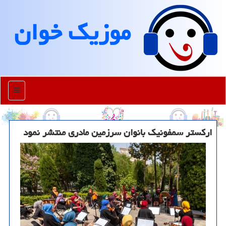
موزیك خوان
منو
اركستر سمفونیك بانوان سرزمین مادری منتشر نمود