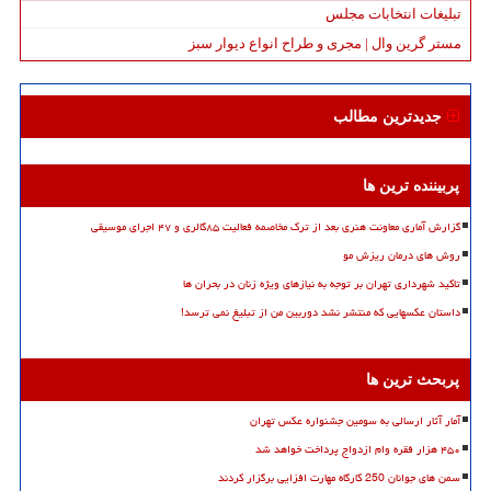
تبلیغات انتخابات مجلس
مستر گرین وال | مجری و طراح انواع دیوار سبز
جدیدترین مطالب
پربیننده ترین ها
گزارش آماری معاونت هنری بعد از ترک مخاصمه فعالیت ۸۵گالری و ۴۷ اجرای موسیقی
روش های درمان ریزش مو
تاکید شهرداری تهران بر توجه به نیازهای ویژه زنان در بحران ها
داستان عکسهایی که منتشر نشد دوربین من از تبلیغ نمی ترسد!
پربحث ترین ها
آمار آثار ارسالی به سومین جشنواره عکس تهران
۴۵۰ هزار فقره وام ازدواج پرداخت خواهد شد
سمن های جوانان 250 کارگاه مهارت افزایی برگزار کردند