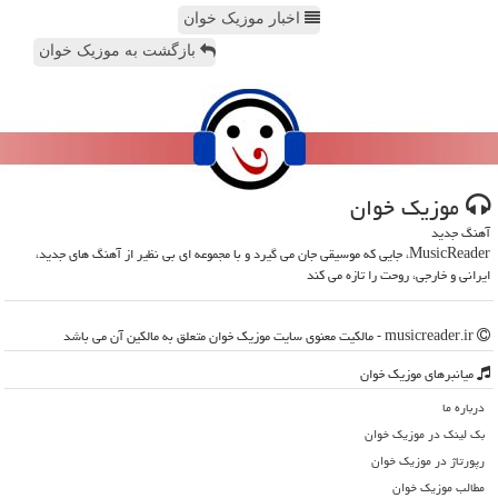
اخبار موزیک خوان
بازگشت به موزیک خوان
موزیك خوان
آهنگ جدید
MusicReader، جایی که موسیقی جان می گیرد و با مجموعه ای بی نظیر از آهنگ های جدید،
ایرانی و خارجی، روحت را تازه می کند
musicreader.ir - مالکیت معنوی سایت موزیك خوان متعلق به مالکین آن می باشد
میانبرهای موزیك خوان
درباره ما
بک لینک در موزیك خوان
رپورتاژ در موزیك خوان
مطالب موزیك خوان