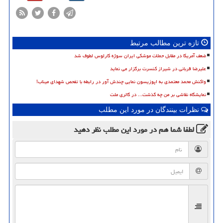
تازه ترین مطالب مرتبط
ضعف آمریکا در مقابل حملات موشکی ایران سوژه کارلوس لطوف شد
علیرضا قربانی در شیراز کنسرت برگزار می نماید
واکنش محمد معتمدی به اپوزیسون نمایی چندش آور در رابطه با تفحص شهدای میناب!
نمایشگاه نقاشی بر من چه گذشت... در گالری ملت
نظرات بینندگان در مورد این مطلب
لطفا شما هم
در مورد این مطلب
نظر دهید