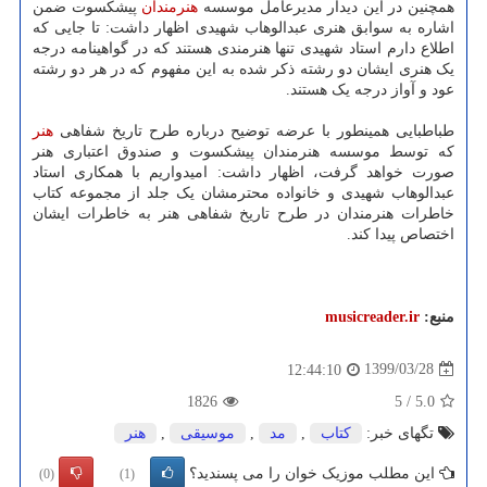
همچنین در این دیدار مدیرعامل موسسه
هنرمندان
پیشکسوت ضمن
اشاره به سوابق هنری عبدالوهاب شهیدی اظهار داشت: تا جایی که
اطلاع دارم استاد شهیدی تنها هنرمندی هستند که در گواهینامه درجه
یک هنری ایشان دو رشته ذکر شده به این مفهوم که در هر دو رشته
عود و آواز درجه یک هستند.
طباطبایی همینطور با عرضه توضیح درباره طرح تاریخ شفاهی
هنر
که توسط موسسه هنرمندان پیشکسوت و صندوق اعتباری هنر
صورت خواهد گرفت، اظهار داشت: امیدواریم با همکاری استاد
عبدالوهاب شهیدی و خانواده محترمشان یک جلد از مجموعه کتاب
خاطرات هنرمندان در طرح تاریخ شفاهی هنر به خاطرات ایشان
اختصاص پیدا کند.
منبع:
musicreader.ir
1399/03/28
12:44:10
1826
5
/
5.0
تگهای خبر:
كتاب
,
مد
,
موسیقی
,
هنر
این مطلب موزیک خوان را می پسندید؟
(0)
(1)