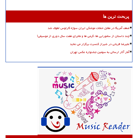
پربحث ترین ها
ضعف آمریکا در مقابل حملات موشکی ایران سوژه کارلوس لطوف شد
چند داستان از سامورایی ها، گرمی ها و ماجرای هفت سال دوری از موسیقی!
علیرضا قربانی در شیراز کنسرت برگزار می نماید
آمار آثار ارسالی به سومین جشنواره عکس تهران