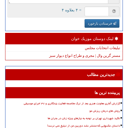
= ۴ بعلاوه ۴
فرستادن بازخورد
لینک دوستان موزیك خوان
تبلیغات انتخابات مجلس
مستر گرین وال | مجری و طراح انواع دیوار سبز
جدیدترین مطالب
پربیننده ترین ها
گزارش آماری معاونت هنری بعد از ترک مخاصمه فعالیت ۸۵گالری و ۴۷ اجرای موسیقی
روش های درمان ریزش مو
تاکید شهرداری تهران بر توجه به نیازهای ویژه زنان در بحران ها
داستان عکسهایی که منتشر نشد دوربین من از تبلیغ نمی ترسد!