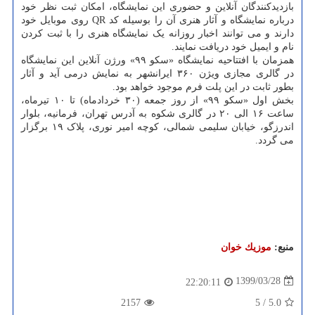
بازدیدکنندگان آنلاین و حضوری این نمایشگاه، امکان ثبت نظر خود
درباره نمایشگاه و آثار هنری آن را بوسیله کد QR روی موبایل خود
دارند و می توانند اخبار روزانه یک نمایشگاه هنری را با ثبت کردن
نام و ایمیل خود دریافت نمایند.
همزمان با افتتاحیه نمایشگاه «سکو ۹۹» ورژن آنلاین این نمایشگاه
در گالری مجازی ویژن ۳۶۰ ایرانشهر به نمایش درمی آید و آثار
بطور ثابت در این پلت فرم موجود خواهد بود.
بخش اول «سکو ۹۹» از روز جمعه (۳۰ خردادماه) تا ۱۰ تیرماه،
ساعت ۱۶ الی ۲۰ در گالری شکوه به آدرس تهران، فرمانیه، بلوار
اندرزگو، خیابان سلیمی شمالی، کوچه امیر نوری، پلاک ۱۹ برگزار
می گردد.
منبع:
موزیك خوان
1399/03/28
22:20:11
2157
5
/
5.0