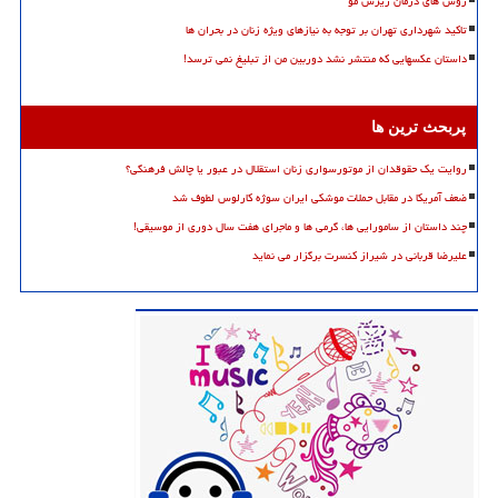
روش های درمان ریزش مو
تاکید شهرداری تهران بر توجه به نیازهای ویژه زنان در بحران ها
داستان عکسهایی که منتشر نشد دوربین من از تبلیغ نمی ترسد!
پربحث ترین ها
روایت یک حقوقدان از موتورسواری زنان استقلال در عبور یا چالش فرهنگی؟
ضعف آمریکا در مقابل حملات موشکی ایران سوژه کارلوس لطوف شد
چند داستان از سامورایی ها، گرمی ها و ماجرای هفت سال دوری از موسیقی!
علیرضا قربانی در شیراز کنسرت برگزار می نماید