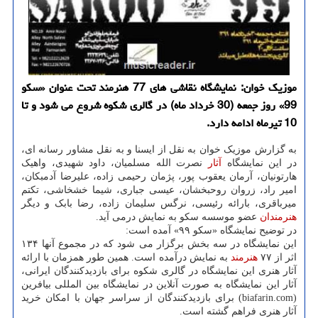
موزیك خوان: نمایشگاه نقاشی های 77 هنرمند تحت عنوان «سكو
99» روز جمعه (30 خرداد ماه) در گالری شكوه شروع می شود و تا
10 تیرماه ادامه دارد.
به گزارش موزیک خوان به نقل از ایسنا و به نقل مشاور رسانه ای،
در این نمایشگاه
آثار
نصرت الله مسلمیان، داود شهیدی، واهیک
هارتونیان، آرمان یعقوب پور، پژمان رحیمی زاده، علیرضا آدمبکان،
امیر راد، زروان روحبخشان، عیسی جباری، شیما خشخاشی، تکتم
میرباقری، بارائه رئیسی، نرگس سلیمان زاده، رضا بابک و دیگر
هنرمندان
عضو موسسه سکو به نمایش درمی آید.
در توضیح نمایشگاه «سکو ۹۹» آمده است:
این نمایشگاه در سه بخش برگزار می شود که در مجموع آنها ۱۳۴
اثر از ۷۷
هنرمند
به نمایش درآمده است. همین طور همزمان با ارائه
آثار هنری این نمایشگاه در گالری شکوه برای بازدیدکنندگان ایرانی،
آثار این نمایشگاه به صورت آنلاین در نمایشگاه بین المللی بیافرین
(biafarin.com) برای بازدیدکنندگان از سراسر جهان با امکان خرید
آثار هنری فراهم گشته است.