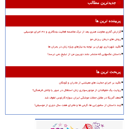
جدیدترین مطالب
پربیننده ترین ها
گزارش آماری معاونت هنری بعد از ترک مخاصمه فعالیت ۸۵گالری و ۴۷ اجرای موسیقی
روش های درمان ریزش مو
تاکید شهرداری تهران بر توجه به نیازهای ویژه زنان در بحران ها
داستان عکسهایی که منتشر نشد دوربین من از تبلیغ نمی ترسد!
پربحث ترین ها
تاکید بر اجرای حمایت های معیشتی از مادران و کودکان
روایت یک حقوقدان از موتورسواری زنان استقلال در عبور یا چالش فرهنگی؟
ضعف آمریکا در مقابل حملات موشکی ایران سوژه کارلوس لطوف شد
چند داستان از سامورایی ها، گرمی ها و ماجرای هفت سال دوری از موسیقی!