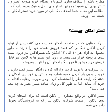
مطرح باشد را شفاف سازی کنیم تا در هنگام خرید متوجه عطر و یا
تستر بودن آن شوید؛ همچنین تستر های اصل و فیک وجود دارد که با
مطالعه این مقاله شما اطلاعات کاملی در مورد خرید تستر ادکلن به
دست می آورید.
تستر ادکلن چیست؟
شرکت هایی که در صنعت ادکلن فعالیت می کنند، پس از تولید
کردن ادکلن هنگامی که قصد فروش عمده خود را دارند به طور
معمول به ازای هر ۱۰ الی ۱۲ ادکلن یک تسترادکلن نیز درون بسته
بندی مربوطه قرار می دهند. بر روی این تستر ها به لاتین غیر قابل
فروش درج میشود تا فروشگاه ادکلن آن را نتواند بفروشد .
این شرکت ها با تولید کردن و ارائه کردن رایگان تستر قصد دارند تا
خریدار بدون باز کردن جعبه عطر، به مشتریان خود این امکان را
بدهند که رایحه عطر را استشمام کرده و در صورت رضایت اقدام به
خرید آن نماید. اما به طور کل و زبان ساده تستر عطر به چه معنا
می باشد؟
تستر ادکلن در واقع مقداری از ادکلن است که برای امتحان کردن
بوی ادکلن از سمت شرکت ادکلن ساز که به فروشندگان تحویل
داده می شود.