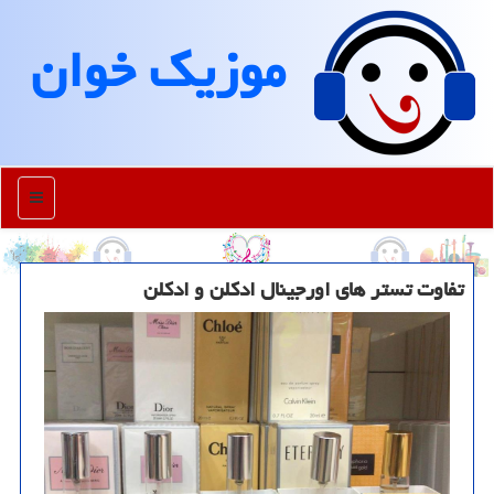
موزیك خوان
منو
تفاوت تستر های اورجینال ادكلن و ادكلن