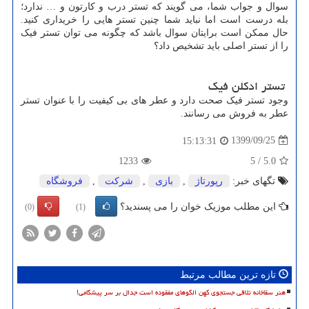
سوال و جواب شما، می گویند که تستر درب و کارتون و … ندارد؛
بله درست است اما نباید شما چنین تستر هایی را خریداری کنید.
حال ممکن است برایتان سوال باشد که چگونه می توان تستر فیک
را از تستر اصلی باید تشخیص داد؟
تستر ادکلن فیک
وجود تستر فیک صحت دارد و عطر های بی کیفیت را با عنوان تستر
عطر به فروش می رسانند.
1399/09/25
15:13:31
1233
5
/
5.0
تگهای خبر:
رپورتاژ
,
بازی
,
شركت
,
فروشگاه
این مطلب موزیک خوان را می پسندید؟
(0)
(1)
تازه ترین مطالب مرتبط
هنر سقاخانه تلاقی جستجوی کهن الگوهای مفقوده است جدال بر سر پیشگامی!