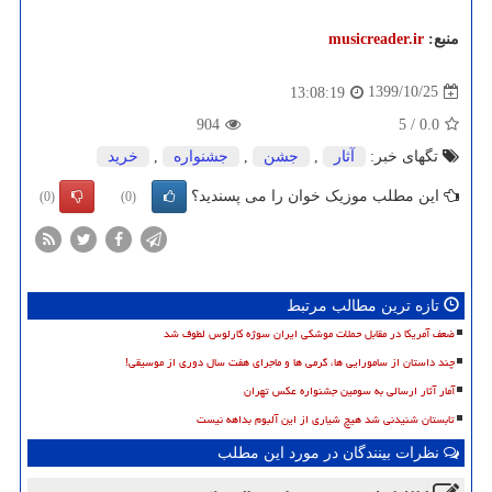
منبع:
musicreader.ir
1399/10/25
13:08:19
904
5
/
0.0
تگهای خبر:
آثار
,
جشن
,
جشنواره
,
خرید
این مطلب موزیک خوان را می پسندید؟
(0)
(0)
تازه ترین مطالب مرتبط
ضعف آمریکا در مقابل حملات موشکی ایران سوژه کارلوس لطوف شد
چند داستان از سامورایی ها، گرمی ها و ماجرای هفت سال دوری از موسیقی!
آمار آثار ارسالی به سومین جشنواره عکس تهران
تابستان شنیدنی شد هیچ شیاری از این آلبوم بداهه نیست
نظرات بینندگان در مورد این مطلب