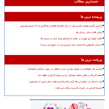
جدیدترین مطالب
پربیننده ترین ها
گزارش آماری معاونت هنری بعد از ترک مخاصمه فعالیت ۸۵گالری و ۴۷ اجرای موسیقی
روش های درمان ریزش مو
تاکید شهرداری تهران بر توجه به نیازهای ویژه زنان در بحران ها
داستان عکسهایی که منتشر نشد دوربین من از تبلیغ نمی ترسد!
پربحث ترین ها
روایت یک حقوقدان از موتورسواری زنان استقلال در عبور یا چالش فرهنگی؟
ضعف آمریکا در مقابل حملات موشکی ایران سوژه کارلوس لطوف شد
چند داستان از سامورایی ها، گرمی ها و ماجرای هفت سال دوری از موسیقی!
علیرضا قربانی در شیراز کنسرت برگزار می نماید