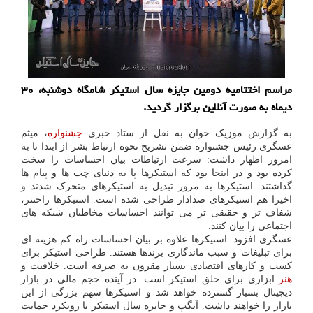
مراسم اختتامیه دومین جایزه سال استیکر شامگاه دوشنبه، ۳۰
دیماه به صورت آنلاین برگزار گردید.
به گزارش موزیک خوان به نقل از ستاد خبری
جشنواره
، میثم
عسگری رئیس جشنواره ضمن تشریح نحوه ارتباط بشر از ابتدا تا به
امروز اظهار داشت: سرعت ارتباطات بیان احساسات را سخت
کرده بود و در اینجا بود که استیکرها پا به دنیای چت ها و پیام ها
گذاشتند. استیکرها به مرور تبدیل به استیکرهای متحرک شدند و
اخیرا هم استیکرهای صدادار طراحی شده است. استیکرها راحتتر،
شفاف تر و حقیقی تر می توانند احساسات مخاطبان شبکه های
اجتماعی را بیان کنند.
عسگری افزود: استیکرها علاوه بر بیان احساسات راه کم هزینه ای
برای تبلیغات و سبب ماندگاری برندها هستند. طراحی استیکر برای
کسب و کارهای اقتصادی بسیار مقرون به صرفه است. خلاقیت و
هنر
ابزاری برای خلق استیکر است. در آینده حجم مالی در بازار
دیجیتال بسیار گسترده خواهد شد و استیکرها سهم بزرگی از این
بازار را خواهند داشت. آیگپ و جایزه سال استیکر با رویکرد حمایت