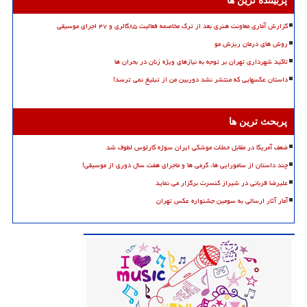
پربیننده ترین ها
گزارش آماری معاونت هنری بعد از ترک مخاصمه فعالیت ۸۵گالری و ۴۷ اجرای موسیقی
روش های درمان ریزش مو
تاکید شهرداری تهران بر توجه به نیازهای ویژه زنان در بحران ها
داستان عکسهایی که منتشر نشد دوربین من از تبلیغ نمی ترسد!
پربحث ترین ها
ضعف آمریکا در مقابل حملات موشکی ایران سوژه کارلوس لطوف شد
چند داستان از سامورایی ها، گرمی ها و ماجرای هفت سال دوری از موسیقی!
علیرضا قربانی در شیراز کنسرت برگزار می نماید
آمار آثار ارسالی به سومین جشنواره عکس تهران