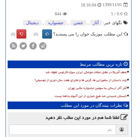
1399/11/01
18:16:04
844
5
/
0.0
تگهای خبر:
آثار
,
جشن
,
جشنواره
,
دیجیتال
این مطلب موزیک خوان را می پسندید؟
(0)
(0)
تازه ترین مطالب مرتبط
ضعف آمریکا در مقابل حملات موشکی ایران سوژه کارلوس لطوف شد
چند داستان از سامورایی ها، گرمی ها و ماجرای هفت سال دوری از موسیقی!
آمار آثار ارسالی به سومین جشنواره عکس تهران
تابستان شنیدنی شد هیچ شیاری از این آلبوم بداهه نیست
نظرات بینندگان در مورد این مطلب
لطفا شما هم
در مورد این مطلب
نظر دهید