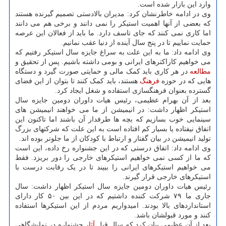
وارد این بازار شده است.
وی در ادامه خاطرنشان کرد: مدیران بالادستی تصمیم گیرنده هستند
که بعضی از آنها اهمیت استیکر را نمی دانند و برخی هم می دانند
اما کاری نمی کنند که جای تاسف دارد. ما باید از فعالان این عرصه
حمایت نماییم تا در پنج سال آینده از دنیا عقب نمانیم.
وی ادامه داد: ما به این علت به سراغ جایزه سال استیکر رفتیم که
می خواهیم کاراکترهای ایرانی و بومی داشته باشیم. پس از تحقیق و
مطالعه
در هر کاری باید کمک مالی و حمایتی صورت گیرد و دستگاه
هایی که در حوزه
فرهنگ
هستند، باید کمک کنند تا بتوان از این فضای
گسترده بعنوان فرهنگسازی استفاده و شغل ایجاد کرد.
بعد از آن بهرام عظیمی، رئیس هیات داوران دومین جایزه سال
استیکر اظهار داشت: در انیمیشن از ما می خواهند انیمیشن های
سینمایی خوب بسازیم که بچه ها طرفدار آن باشند اما تاکنون این
اتفاق نیفتاده یا بسیار کم افتاده است به این علت که شرکتهای بزرگ
تولید انیمیشن در بیان گفتار و ارتباط با کودکان از ما جلوتر بوده اند.
وی ادامه داد: اتفاق درستی که در این جشنواره رخ داده، این است
که ما از کسی نمی خواهیم استیکرهای خارجی را دور بریزد. فقط
می خواهیم استیکرهای ایرانی را ببیند تا در یک رقابت درست با
استیکرهای خارجی قرار گیرند.
رئیس هیات داوران دومین جایزه سال استیکر اظهار داشت: سال
جاری ما ۷۹ شرکت کننده داشتیم که در این بین ۵۰ کار دارای
استانداردهای بالا بودند. امیدواریم مردم از این استیکرها استفاده
کنند و مورد قبولشان باشد.
بعد از آن عظیمی بیان کرد که سال قبل
آثار
جشنواره در نمایشگاهی