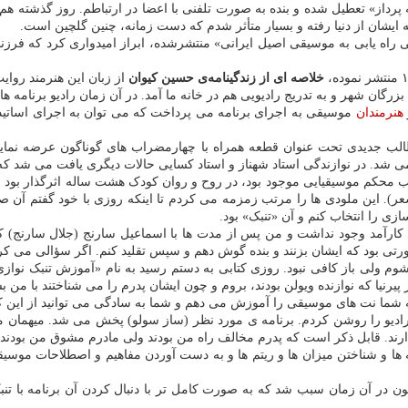
از» تعطیل شده و بنده به صورت تلفنی با اعضا در ارتباطم. روز گذشته هم ب
 ایشان از دنیا رفته و بسیار متأثر شدم که دست زمانه، چنین گلچین است.
ی راه یابی به موسیقی اصیل ایرانی» منتشرشده، ابراز امیدواری کرد که فرز
خلاصه ای از زندگینامه‌ی حسین کیوان
از زبان این هنرمند روای
بزرگان شهر و به تدریج رادیویی هم در خانه ما آمد. در آن زمان رادیو برنا
هنرمندان
موسیقی به اجرای برنامه می پرداخت که می توان به اجرای اساتید
الب جدیدی تحت عنوان قطعه همراه با چهارمضراب های گوناگون عرضه نماید که 
می شد. در نوازندگی استاد شهناز و استاد کسایی حالات دیگری یافت می شد که
محکم موسیقیایی موجود بود، در روح و روان کودک هشت ساله اثرگذار بود به
ر). این ملودی ها را مرتب زمزمه می کردم تا اینکه روزی با خود گفتم آن 
ازی را انتخاب کنم و آن «تنبک» بود.
دی کارآمد وجود نداشت و من پس از مدت ها با اسماعیل سارنج (جلال سارنج) 
تی بود که ایشان بزنند و بنده گوش دهم و سپس تقلید کنم. اگر سؤالی می کردم
م ولی باز کافی نبود. روزی کتابی به دستم رسید به نام «آموزش تنبک نوازی
رنیا که نوازنده ویولن بودند، بروم و چون ایشان پدرم را می شناختند با من ب
ه شما نت های موسیقی را آموزش می دهم و شما به سادگی می توانید از این کت
رادیو را روشن کردم. برنامه ی مورد نظر (ساز سولو) پخش می شد. میهمان م
ند. قابل ذکر است که پدرم مخالف راه من بودند ولی مادرم مشوق من بودند، خد
شه ها و شناختن میزان ها و ریتم ها و به دست آوردن مفاهیم و اصطلاحات مو
زیون در آن زمان سبب شد که به صورت کامل تر با دنبال کردن آن برنامه با تن