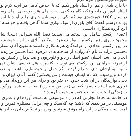
جا دارد یادی از هم از استاد پایور بکنم که با اخلاص کامل هر آنچه لازم 
استاد پایور بن مایه و تکیه گاه محکمی است برای
هنر
موسیقی ایران زمین
در سال ۱۳۵۳ خورشیدی بود که یکی از دوستانم خبری برایم آور
این گروه همکاری داشتم.
اعضاء ارکستر شامل این اساتید می شدند: فضل الله شیرانی (سخا) شاعر 
محمود بلوری رهبر ارکستر و نوازنده عود، اسکندر آبادی ویولن و جمشید برا
در این ارکستر تعدادی از خوانندگان هم همکاری داشتند همچون آقای صفار
نخستین ترانه به نام «کاروان» از ساخته های مرحوم عبدالحسین برازنده 
انجام می شد. ایشان عضو اصلی رادیو و تلویزیون و صدابردار ارکستر بود
نسبت به ایشان ادای احترام کردند. اگر حمل بر خودستایی نباشد باید عر
کردند و پرسیدند که نام ایشان چیست و من(بطلانی) گفتم: آقای کیوان و ا
تعداد نوازندگان در آن شب حدود ۱۰ نفر بود 
نوازی بنده استاد حسین کسایی (خدایش بیامرزد) نسبت به بنده بزرگوا
نوازندگی اینجانب به بنده حقیر مرحمت فرمودند.
در خاتمه به لحاظ تجاربی که در راه موسیقی به دست آورده ام و عمری ک
موسیقی در هر بعدی که باشد؛ چه کلاسیک و چه ایرانی مستلزم تمرین و تحق
امید است همگی در این راه موفق شوند و بویژه در تشخّص دادن به این هو