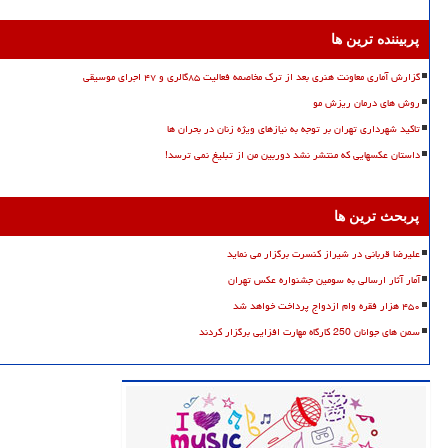
پربیننده ترین ها
گزارش آماری معاونت هنری بعد از ترک مخاصمه فعالیت ۸۵گالری و ۴۷ اجرای موسیقی
روش های درمان ریزش مو
تاکید شهرداری تهران بر توجه به نیازهای ویژه زنان در بحران ها
داستان عکسهایی که منتشر نشد دوربین من از تبلیغ نمی ترسد!
پربحث ترین ها
علیرضا قربانی در شیراز کنسرت برگزار می نماید
آمار آثار ارسالی به سومین جشنواره عکس تهران
۴۵۰ هزار فقره وام ازدواج پرداخت خواهد شد
سمن های جوانان 250 کارگاه مهارت افزایی برگزار کردند