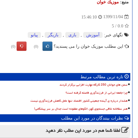
منبع:
موزیك خوان
1399/11/04
15:46:10
5
/
0.0
تگهای خبر:
آموزش
,
بازی
,
بازیگر
,
پیانو
این مطلب موزیک خوان را می پسندید؟
(0)
(0)
تازه ترین مطالب مرتبط
سمن های جوانان 250 کارگاه مهارت افزایی برگزار کردند
چرا جامعه ایرانی از فرزندآوری فاصله گرفته است؟
هشدار درباره ی آینده جمعیتی کشور اقتصاد تنها عامل کاهش فرزندآوری نیست
هنر سقاخانه تلاقی جستجوی کهن الگوهای مفقوده است جدال بر سر پیشگامی!
نظرات بینندگان در مورد این مطلب
لطفا شما هم
در مورد این مطلب
نظر دهید