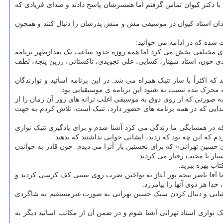
ا دکتر کیوان تماس گرفتم اما همسرشان پاسخ دادند و صدای فریادی که
ندان استاد کیوان در موسیقی مش و منش پدرشان را دنبال کنند و همچون
ت شده که در ادامه می خوانید:
مه های مختلفی پخش می کرد اما همه روزه حدود ساعت یک بعدازظهر برنامه
ی چون، استاد شهناز، کسایی، علی تجویدی، تاکستانی، زرین پنجه، لطف
اکثراً با ساز تنبک همراه می شد. در این برنامه اساتید و نوازندگان
 محرک بنده نسبت به شنود این برنامه ی موسیقیایی بود.
 صورتی که از روی ذوق به موسیقی اغلب ترانه های روز آن زمان را از
صدایی که در همه برنامه های حضور دارد، تنبک است. تلاش کردم به جهت
که در همسایگی ما زندگی می کرد آشنا شدم و برای یادگیری تنبک نوازی
 که این چه بود که زدید، ایشانی جوابی نداشتند که بدهند.
 حسین تهرانی» که برای نخستین بار آنرا می دیدم. چون قادر به خواندن
سیار با محبت رفتار می کردند.
اب بهره ببرید.
ا آقا ناصر پنجه پور آغاز به نواختن ضرب روی سینی کف کرسی کردند و
ا هر دوی آنها را بیامرزد.
سیقیایی و دنبال کردن سبک حسین تهرانی به صورت غیرمستقیم به شاگردی
بک نوازی استاد تهرانی آشنا شوم و در ضمن آن از مکاتب اساتید دیگر به