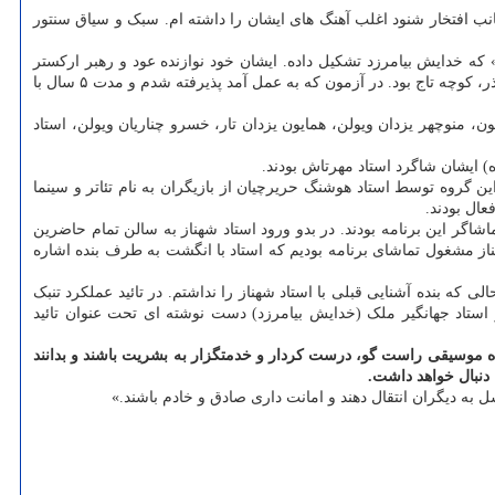
ینجانب افتخار شنود اغلب آهنگ های ایشان را داشته ام. سبک و سیاق سنتور
ری» که خدایش بیامرزد تشکیل داده. ایشان خود نوازنده عود و رهبر ارکستر
بودند دوستم گفت؛ آقای بلوری از تنبک نوازی شما آگاهی یافته و خواسته که در آزمون ورودی ارکستر شرکت کنید. آن زمان انتشارات و رادیو در خیابان آذر، کوچه تاج بود. در آزمون که به عمل آمد پذیرفته شدم و مدت ۵ سال با
 منوچهر یزدان ویولن، همایون یزدان تار، خسرو چناریان ویولن، استاد
) ایشان شاگرد استاد مهرتاش بودند.
ن گروه توسط استاد هوشنگ حریرچیان از بازیگران به نام تئاتر و سینما
ال بودند.
ستر می توان به کنسرت هتل عباسی اشاره نمود که در آن استاد جلیل شهناز به اتفاق آقای محمد بطلانی به مدت ۲ ساعت تماشاگر این برنامه بودند. در بدو ورود استاد شهناز به سالن تمام حاضرین
ناز مشغول تماشای برنامه بودیم که استاد با انگشت به طرف بنده اشاره
وازی، درحالی که بنده آشنایی قبلی با استاد شهناز را نداشتم. در تائید عملکرد تنبک
استاد جهانگیر ملک (خدایش بیامرزد) دست نوشته ای تحت عنوان تائید
ه موسیقی راست گو، درست کردار و خدمتگزار به بشریت باشند و بدانند
 دنبال خواهد داشت.
به دیگران انتقال دهند و امانت داری صادق و خادم باشند.»