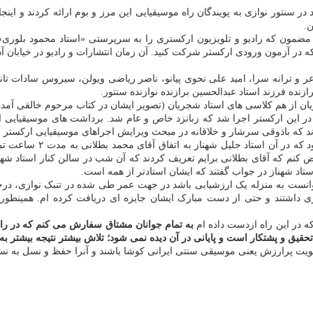
بود در سنتور نوازی به پویندگان راه موسیقیایی این مرز و بوم ارائه کردند و ا
.
د با این مضمون که رادیو و تلویزیون ارکستری را به سرپرستی «استاد محمود بلو
و ترانه سرا، امید علی نحوی پیانو، ناصر ریاضی ویولن، سیروس سادات تانون،
زنده فرزند استاد عبدالحسین برازنده نوازنده سنتور.
یان از هم کلاسی های استاد شجریان (تصویر ایشان در کتاب مرحوم خالقی آمده
در این ارکستر اجرا شد که زبانزد خاص و عام شد. برداشت های موسیقیایی ای
ند که باذوقی سرشار و خلاقانه در مبحث ویرایش اجراهای موسیقیایی ارکستر فع
از نمونه اجراهای این ارک
ض کنم که آقای بطلانی برایم تعریف کردند که آن شب در سالن کنار استاد شه
ستاد شهناز در جواب گفتند که ایشان استادتر از همه است.
و برای من این رویداد می توانست به منزله یک ارزشیابی باشد در جهت عمر طی شده در تنبک ن
ری داشتند و حتی از دست مبارک ایشان جایزه ای دریافت کرده ام. همینطور 
ه در این راه ازدست داده ام
به تمام جوانان مشتاق سفارش می کنم که در را
یق و پشتکار است و پایانی در آن دیده نمی شود؛ تلاش بیشتر نتیجه بیشتر به
یت پرارزش یعنی موسیقی سنتی ایرانی کوشا باشند و آنرا حفظ و نسل به نسل 