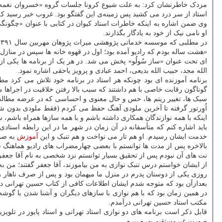
مزدک خاطرنشان کرد: به علت شیوع کرونا جلسات گروه «خسروان نغمه پرد
استاد از سر درد می کشید پس زمینه‌ی این گفتگو بود. غروب خبر رسید که
وی ضمن اشاره به اینکه خاطرات استاد کیوان در کتابی با عنوان «چگونگ
او نامی نیک از خود به یادگار بگذارند.
در مطلبی که موسسه خدماتی پژوهشی میراث پژوهان مهربین سال ۱۳۹۱ منتشر نموده،
«هشت ساله بودم که رادیو آمده بود؛ اول در قهوه خانه ها سپس در منازل 
ای تحت عنوان «ساز سُولُو» پخش می شد. در هر یک از برنامه ها یکی از
الله مجد، حبیب الله بدیعی، احمد عبادی و پرویز یاحقی اشاره نمود.
برنامه آموزنده ای بود چونکه هر استاد در برنامه خود تلاش می کرد مط
گوناگون رقابت خاصی با هم داشتند که سبب بالا رفتن خلاقیت در اجراها 
سبک ها، تغییر ریتم ها، حس و حال معنوی و احساسی که در عرضه مطالب 
اُوِرتور گرفته تا آخرین ملودی آهنگ حفظ می کردم (فقط ملودی بدون شع
اینکه با همه نوازندگان همکاری داشته باشم و با همه سازها همراه باشم، س
باید اشاره کنم که متأسفانه در آن زمان در شهر ما در این رابطه استا
خدمت ایشان رسیدم. او هم تار می نواخت و هم تنبک و این
آموزش
به صور
بالاخره پس از مدت ها توانستم با بعضی چهارمضراب های رادیو هماهنگ شو
نت های آن نبودم پس از تحقیق بسیار توانستم نزد شخصی به نام آقا جعفر پی
از ایشان خواستم درس تنبک نوازی به من بیاموزند، آقا جعفر گفتند؛ من ب
روزی یکی از دوستان پدرم در منزل ما میهمان بود و پس از صرف ناهار 
بعدازآن بود که متوجه شدم ایشان اطلاعات کافی از کتاب حسین تهرانی دار
در همین زمان بود که با هم نوازی با سازهای دیگران و آشنا شدن با گو
مکتب استاد حسین تهرانی درآمدم.
قابل ذکر است برنامه های دو نوازی استاد تهرانی و استاد پایور در تلوی
صورت غیرمستقیم بهره ببرم.