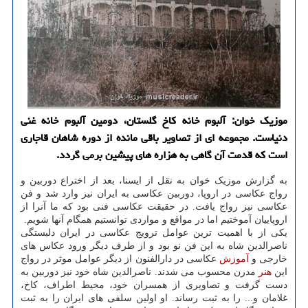
موزیک خوان: آلبوم خانه کاخ گلستان، دومین آلبوم خانه غنی
دنیاست. مجموعه ای از تصاویر باقی مانده از دوره شاهان قاجاری
است که قدمت آن گاهی به هزاره های پیشین برمی گردد.
به گزارش موزیک خوان به نقل از ایسنا، بعد از اختراع دوربین و
رواج عکاسی در اروپا، دوربین عکاسی به ایران نیز وارد شد و فن
عکاسی نیز رواج یافت. در حقیقت عکاسی فنی بود که ما آنرا از
اروپاییان آموختیم اما در مواقع و مواردی توانستیم همگام آنها شویم.
یکی از با اهمیت ترین عوامل ترویج عکاسی در ایران دلبستگی
ناصرالدین شاه به این فن نو بود و از طرف دیگر ورود عکاس های
خارجی و
آموزش
عکاسی در دارالفنون از دیگر عوامل موثر در رواج
این
هنر
مدرن محسوب می شدند. ناصرالدین شاه خود نیز دوربین به
دست گرفت و تصاویری از همسران خود، محیط اطراف، کاخ،
غلامان و... را به ثبت رساند. او اولین سلفی های ایران را به ثبت