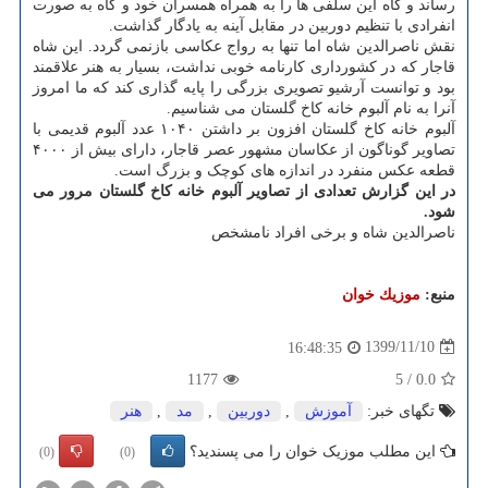
رساند و گاه این سلفی ها را به همراه همسران خود و گاه به صورت
انفرادی با تنظیم دوربین در مقابل آینه به یادگار گذاشت.
نقش ناصرالدین شاه اما تنها به رواج عکاسی بازنمی گردد. این شاه
قاجار که در کشورداری کارنامه خوبی نداشت، بسیار به هنر علاقمند
بود و توانست آرشیو تصویری بزرگی را پایه گذاری کند که ما امروز
آنرا به نام آلبوم خانه کاخ گلستان می شناسیم.
آلبوم خانه کاخ گلستان افزون بر داشتن ۱۰۴۰ عدد آلبوم قدیمی با
تصاویر گوناگون از عکاسان مشهور عصر قاجار، دارای بیش از ۴۰۰۰
قطعه عکس منفرد در اندازه های کوچک و بزرگ است.
در این گزارش تعدادی از تصاویر آلبوم خانه کاخ گلستان مرور می
شود.
ناصرالدین شاه و برخی افراد نامشخص
منبع:
موزیك خوان
1399/11/10
16:48:35
1177
5
/
0.0
تگهای خبر:
آموزش
,
دوربین
,
مد
,
هنر
این مطلب موزیک خوان را می پسندید؟
(0)
(0)