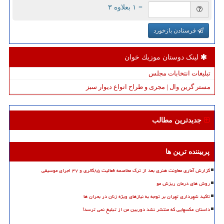
= ۱ بعلاوه ۳
فرستادن بازخورد
لینک دوستان موزیك خوان
تبلیغات انتخابات مجلس
مستر گرین وال | مجری و طراح انواع دیوار سبز
جدیدترین مطالب
پربیننده ترین ها
گزارش آماری معاونت هنری بعد از ترک مخاصمه فعالیت ۸۵گالری و ۴۷ اجرای موسیقی
روش های درمان ریزش مو
تاکید شهرداری تهران بر توجه به نیازهای ویژه زنان در بحران ها
داستان عکسهایی که منتشر نشد دوربین من از تبلیغ نمی ترسد!