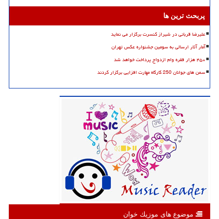
پربحث ترین ها
علیرضا قربانی در شیراز کنسرت برگزار می نماید
آمار آثار ارسالی به سومین جشنواره عکس تهران
۴۵۰ هزار فقره وام ازدواج پرداخت خواهد شد
سمن های جوانان 250 کارگاه مهارت افزایی برگزار کردند
موضوع های موزیك خوان