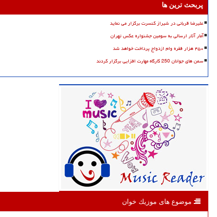
پربحث ترین ها
علیرضا قربانی در شیراز کنسرت برگزار می نماید
آمار آثار ارسالی به سومین جشنواره عکس تهران
۴۵۰ هزار فقره وام ازدواج پرداخت خواهد شد
سمن های جوانان 250 کارگاه مهارت افزایی برگزار کردند
موضوع های موزیك خوان