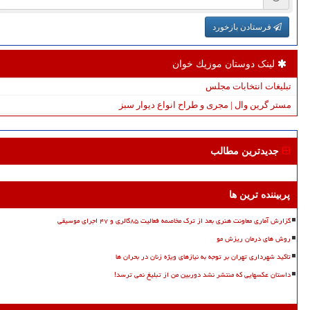
فرستادن بازخورد
لینک دوستان موزیك خوان
تبلیغات انتخابات مجلس
مستر گرین وال | مجری و طراح انواع دیوار سبز
جدیدترین مطالب
پربیننده ترین ها
گزارش آماری معاونت هنری بعد از ترک مخاصمه فعالیت ۸۵گالری و ۴۷ اجرای موسیقی
روش های درمان ریزش مو
تاکید شهرداری تهران بر توجه به نیازهای ویژه زنان در بحران ها
داستان عکسهایی که منتشر نشد دوربین من از تبلیغ نمی ترسد!