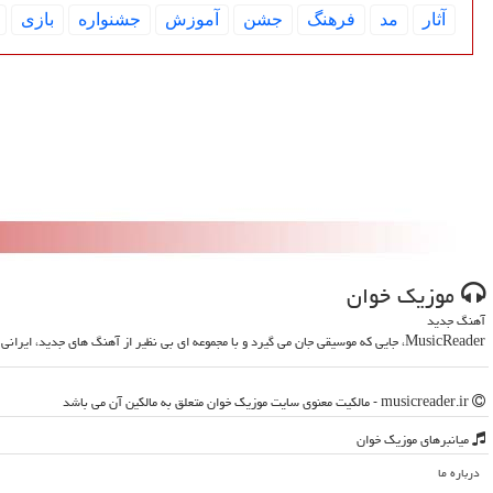
آثار
مد
فرهنگ
جشن
آموزش
جشنواره
بازی
موزیك خوان
آهنگ جدید
MusicReader، جایی که موسیقی جان می گیرد و با مجموعه ای بی نظیر از آهنگ های جدید، ایرانی و خارجی، روحت را تازه می کند
musicreader.ir - مالکیت معنوی سایت موزیك خوان متعلق به مالکین آن می باشد
میانبرهای موزیك خوان
درباره ما