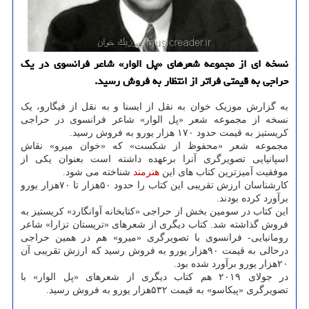
نسخه ای از مجموعه شعرهای «پل الوار» شاعر فرانسوی در یک
حراجی به قیمتی فراتر از انتظار به فروش رسید.
به گزارش موزیک خوان به نقل از ایسنا و به نقل از فیگارو، یک
نسخه از مجموعه شعر «پل الوار» شاعر فرانسوی در حراجی
کریستیز به قیمت حدود ۱۷۰ هزار یورو به فروش رسید.
مجموعه شعر «محفوظ از شکست» که «خوان میرو» نقاش
اسپانیایی تصویرگری آنرا برعهده داشته است بعنوان یکی از
موفقیت آمیزترین کتاب های این
هنرمند
شناخته می شود.
کارشناسان ارزش تقریبی این کتاب را حدود ۵۰هزار تا ۷۰هزار یورو
برآورد کرده بودند.
این کتاب در سومین بخش از حراجی «کتابخانه آوانگارد» کریستیز به
فروش گذاشته شد. کتاب دیگری از شعرهای «تریستان تزارا» شاعر
رومانیایی- فرانسوی با تصویرگری «میرو» هم در همین حراجی
درحالی به قیمت ۹۰هزار یورو به فروش رسید که ارزش تقریبی آن
۲۰هزار یورو برآورد شده بود.
در جولای ۲۰۱۹ هم کتاب دیگری از شعرهای «پل الوار» با
تصویرگری «پیکاسو» به قیمت ۵۳۲هزار یورو به فروش رسید.