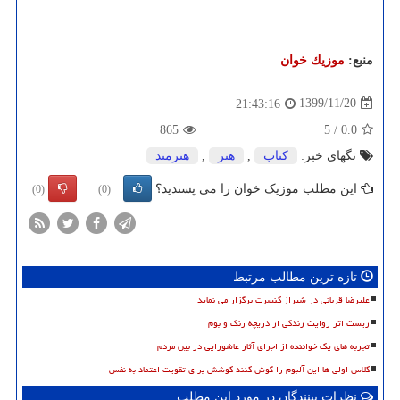
منبع:
موزیك خوان
1399/11/20
21:43:16
865
5
/
0.0
تگهای خبر:
كتاب
,
هنر
,
هنرمند
این مطلب موزیک خوان را می پسندید؟
(0)
(0)
تازه ترین مطالب مرتبط
علیرضا قربانی در شیراز کنسرت برگزار می نماید
زیست اثر روایت زندگی از دریچه رنگ و بوم
تجربه های یک خواننده از اجرای آثار عاشورایی در بین مردم
کلاس اولی ها این آلبوم را گوش کنند کوشش برای تقویت اعتماد به نفس
نظرات بینندگان در مورد این مطلب