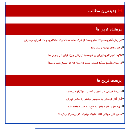
جدیدترین مطالب
پربیننده ترین ها
گزارش آماری معاونت هنری بعد از ترک مخاصمه فعالیت ۸۵گالری و ۴۷ اجرای موسیقی
روش های درمان ریزش مو
تاکید شهرداری تهران بر توجه به نیازهای ویژه زنان در بحران ها
داستان عکسهایی که منتشر نشد دوربین من از تبلیغ نمی ترسد!
پربحث ترین ها
علیرضا قربانی در شیراز کنسرت برگزار می نماید
آمار آثار ارسالی به سومین جشنواره عکس تهران
۴۵۰ هزار فقره وام ازدواج پرداخت خواهد شد
سمن های جوانان 250 کارگاه مهارت افزایی برگزار کردند