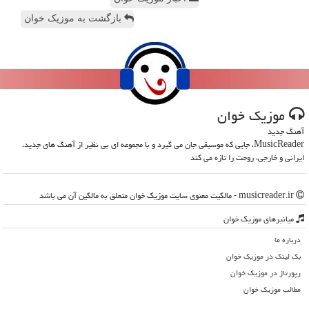
بازگشت به موزیک خوان
موزیك خوان
آهنگ جدید
MusicReader، جایی که موسیقی جان می گیرد و با مجموعه ای بی نظیر از آهنگ های جدید،
ایرانی و خارجی، روحت را تازه می کند
musicreader.ir - مالکیت معنوی سایت موزیك خوان متعلق به مالکین آن می باشد
میانبرهای موزیك خوان
درباره ما
بک لینک در موزیك خوان
رپورتاژ در موزیك خوان
مطالب موزیك خوان