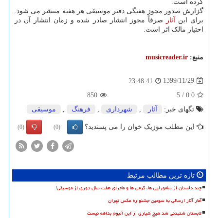
کرده است.
گزارش صدور مجوز هفتگی دفتر موسیقی هر هفته منتشر می شود.
برای این
آثار
صرفاً مجوز انتشار صادر شده و زمان انتشار آن در
اختیار مالک اثر است.
منبع:
musicreader.ir
1399/11/29
23:48:41
850
5
/
0.0
تگهای خبر:
آثار
,
شهرداری
,
فرهنگ
,
موسیقی
این مطلب موزیک خوان را می پسندید؟
(0)
(0)
تازه ترین مطالب مرتبط
چند داستان از سامورایی ها، گرمی ها و ماجرای هفت سال دوری از موسیقی!
آمار آثار ارسالی به سومین جشنواره عکس تهران
تابستان شنیدنی شد هیچ شیاری از این آلبوم بداهه نیست