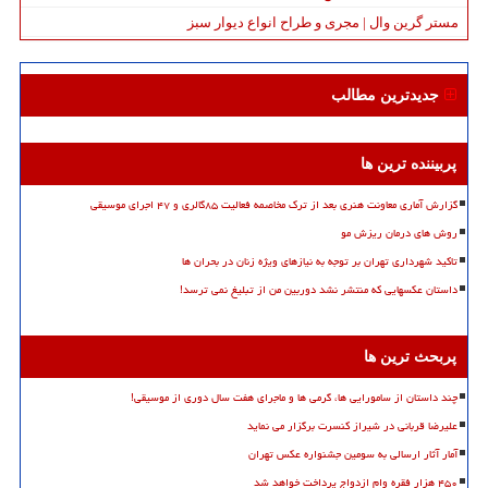
مستر گرین وال | مجری و طراح انواع دیوار سبز
جدیدترین مطالب
پربیننده ترین ها
گزارش آماری معاونت هنری بعد از ترک مخاصمه فعالیت ۸۵گالری و ۴۷ اجرای موسیقی
روش های درمان ریزش مو
تاکید شهرداری تهران بر توجه به نیازهای ویژه زنان در بحران ها
داستان عکسهایی که منتشر نشد دوربین من از تبلیغ نمی ترسد!
پربحث ترین ها
چند داستان از سامورایی ها، گرمی ها و ماجرای هفت سال دوری از موسیقی!
علیرضا قربانی در شیراز کنسرت برگزار می نماید
آمار آثار ارسالی به سومین جشنواره عکس تهران
۴۵۰ هزار فقره وام ازدواج پرداخت خواهد شد