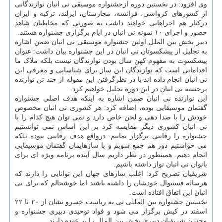
وی افزود: در نخستین دوره ازجشنواره موسیقی نی انبان نوازندگانی
از کشورهای کرواسی، فرانسه، مجارستان، ایرلند، ترکیه و ایران
درکنار هم اجراهایی خواهند داشت به صورتی که مخاطبان شاهد
حضور و اجرای ۱۰ نمونه نی انبان در ایام برگزاری جشنواره هستند.
دبیر بخش بین الملل اولین جشنواره موسیقی نی انبان ضمن اشاره
به تجلیل از پیشکسوتان نی انبان در این جشنواره بیان داشت: عنوان
پیشکسوت به مفهوم کهن سال بودن نوازندگان نیست بلکه ملاک ما
اقداماتی است که نوازندگان این ساز برای شناسایی و معرفی این
نی انبان انجام داده اند با در نظرگرفتن این مقوله از چند تن نوازنده
برجسته نی انبان در این دوره تجلیل خواهیم کرد.
این نوازنده نی انبان ضمن اشاره به اینکه هدف اصلی جشنواره
گفتمان موسیقایی بوده، اضافه کرد: هر کشوری نی انبان مخصوص
خودش را با صدا دهی و لحن خاص دارد و نمی توان هیچ کدام را با
نی انبان کشوری دیگر مقایسه کرد بر این اساس نمی توانستیم
جشنواره را رقابتی برگزار نماییم. درواقع هدف رقابتی نبوده بلکه
می خواستیم دور هم جمع شویم و با سازهایمان گفتمان موسیقایی
انجام دهیم. همینطور در نظر داریم سال آینده برنامه ویژه ای برای
بانوان نی انبان نواز داشته باشیم.
شریفیان تصریح کرد: اغلب سازهای جهان این توانایی را دارند که
هرساله فستیوال خودشان را داشته باشند اما خوشحالم که برای نی
انبان این اتفاق افتاده است.
نخستین جشنواره بین المللی نی به ریاست خسرو نشان از ۲۰ تا ۲۲
اسفند در کیش برگزار می شود و فواد توحیدی دبیری جشنواره و
محسن شریفیان دبیری بخش بین الملل را بر عهده دارند.