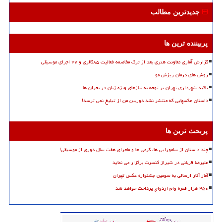
جدیدترین مطالب
پربیننده ترین ها
گزارش آماری معاونت هنری بعد از ترک مخاصمه فعالیت ۸۵گالری و ۴۷ اجرای موسیقی
روش های درمان ریزش مو
تاکید شهرداری تهران بر توجه به نیازهای ویژه زنان در بحران ها
داستان عکسهایی که منتشر نشد دوربین من از تبلیغ نمی ترسد!
پربحث ترین ها
چند داستان از سامورایی ها، گرمی ها و ماجرای هفت سال دوری از موسیقی!
علیرضا قربانی در شیراز کنسرت برگزار می نماید
آمار آثار ارسالی به سومین جشنواره عکس تهران
۴۵۰ هزار فقره وام ازدواج پرداخت خواهد شد