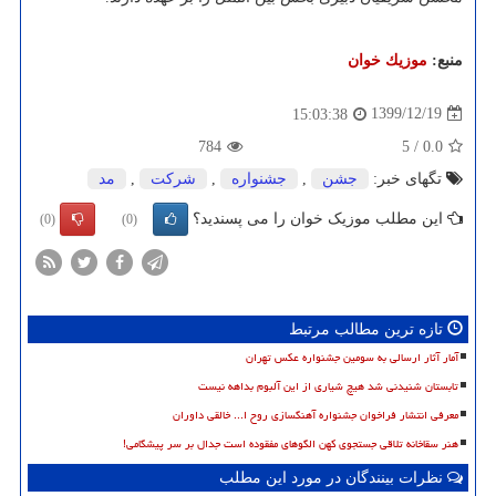
منبع:
موزیك خوان
1399/12/19
15:03:38
784
5
/
0.0
تگهای خبر:
جشن
,
جشنواره
,
شركت
,
مد
این مطلب موزیک خوان را می پسندید؟
(0)
(0)
تازه ترین مطالب مرتبط
آمار آثار ارسالی به سومین جشنواره عکس تهران
تابستان شنیدنی شد هیچ شیاری از این آلبوم بداهه نیست
معرفی انتشار فراخوان جشنواره آهنگسازی روح ا... خالقی داوران
هنر سقاخانه تلاقی جستجوی کهن الگوهای مفقوده است جدال بر سر پیشگامی!
نظرات بینندگان در مورد این مطلب