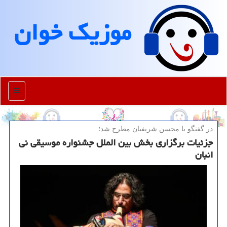
موزیك خوان
منو
در گفتگو با محسن شریفیان مطرح شد؛
جزئیات برگزاری بخش بین الملل جشنواره موسیقی نی
انبان