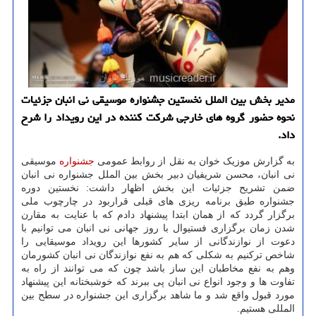
مدیر بخش بین الملل نخستین جشنواره موسیقی نی انبان جزئیات
نحوه حضور گروه های خارجی شرکت کننده در این رویداد را شرح
داد.
به گزارش موزیک خوان به نقل از روابط عمومی
جشنواره
موسیقی
نی انبان، محسن شریفیان دبیر بخش بین الملل جشنواره نی انبان
ضمن تشریح جزئیات این بخش اظهار داشت: نخستین دوره
جشنواره طبق برنامه ریزی های قبلی قراربود در چارچوب ملی
برگزار گردد که از همان ابتدا پیشنهاد دادم که با عنایت به مقارن
شدن زمان برگزاری فستیوال با روز جهانی نی انبان می توانیم با
دعوت از نوازندگانی از سایر کشورها این رویداد موسیقایی را
شاخص ترکنیم به شکلی که هم به نفع نوازندگان نی انبان کشورمان
وهم به نفع مخاطبان این ساز باشد چون که می توانند از راه به
تفاوت ها و وجود انواع نی انبان پی ببرند که خوشبختانه این پیشنهاد
مورد قبول واقع شد و ما شاهد برگزاری این جشنواره در سطح بین
المللی هستیم.