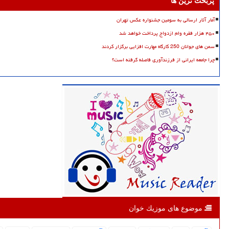
پربحث ترین ها
آمار آثار ارسالی به سومین جشنواره عکس تهران
۴۵۰ هزار فقره وام ازدواج پرداخت خواهد شد
سمن های جوانان 250 کارگاه مهارت افزایی برگزار کردند
چرا جامعه ایرانی از فرزندآوری فاصله گرفته است؟
موضوع های موزیك خوان