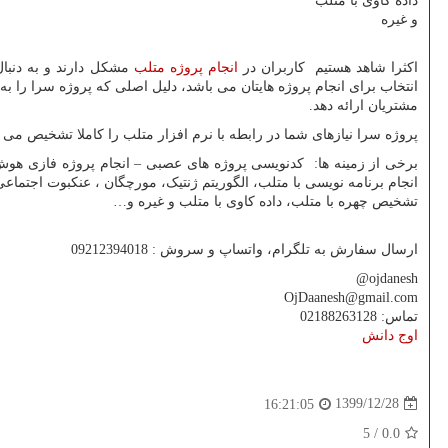
داده کاوی با متلب
و غیره
اکثرا شاهد هستیم کاربران در
انجام پروژه متلب
مشکل دارند و به دنبال
انتخاب برای انجام پروژه هایتان می باشد، دلیل اصلی که پروژه سرا را 
مشتریان ارائه دهد.
پروژه سرا نیازهای شما در رابطه با نرم افزار متلب را کاملا تشخیص می 
برخی از زمینه ها: کدنویسی پروژه های عصبی – انجام پروژه فازی هوش
انجام برنامه نویسی با متلب، الگوریتم ژنتیک، مورچگان ، عنکبوت اجتم
تشخیص چهره با متلب، داده کاوی با متلب و غیره و
…
ارسال سفارش به تلگرام، واتساپ و سروش : 09212394018
@ojdanesh
OjDaanesh@gmail.com
تماس: 02188263128
اوج دانش
1399/12/28
16:21:05
5
/
0.0