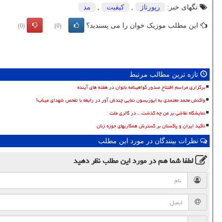
تگهای خبر:
رپورتاژ
,
كیفیت
,
مد
این مطلب موزیک خوان را می پسندید؟
(0)
(0)
تازه ترین مطالب مرتبط
برگزاری مراسم افتتاح صدور گواهینامه بانوان در هفته های آینده
واکنش محمد معتمدی به اپوزیسون نمایی چندش آور در رابطه با تفحص شهدای میناب!
نمایشگاه نقاشی بر من چه گذشت... در گالری ملت
تأکید ایران و پاکستان بر گسترش همکاریهای حوزه زنان
نظرات بینندگان در مورد این مطلب
لطفا شما هم
در مورد این مطلب
نظر دهید