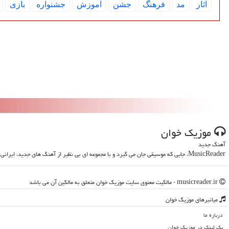
آثار
مد
فرهنگ
جشن
آموزش
جشنواره
بازی
موزیك خوان
آهنگ جدید
MusicReader، جایی که موسیقی جان می گیرد و با مجموعه ای بی نظیر از آهنگ های جدید، ایرانی و خارجی، روحت را تازه می کند
musicreader.ir - مالکیت معنوی سایت موزیك خوان متعلق به مالکین آن می باشد
میانبرهای موزیك خوان
درباره ما
بک لینک در موزیك خوان