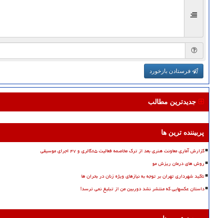
فرستادن بازخورد
جدیدترین مطالب
پربیننده ترین ها
گزارش آماری معاونت هنری بعد از ترک مخاصمه فعالیت ۸۵گالری و ۴۷ اجرای موسیقی
روش های درمان ریزش مو
تاکید شهرداری تهران بر توجه به نیازهای ویژه زنان در بحران ها
داستان عکسهایی که منتشر نشد دوربین من از تبلیغ نمی ترسد!