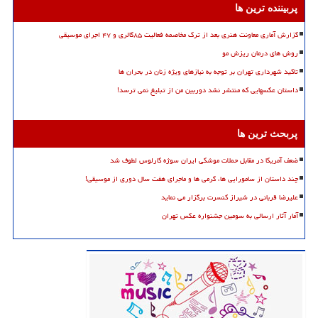
پربیننده ترین ها
گزارش آماری معاونت هنری بعد از ترک مخاصمه فعالیت ۸۵گالری و ۴۷ اجرای موسیقی
روش های درمان ریزش مو
تاکید شهرداری تهران بر توجه به نیازهای ویژه زنان در بحران ها
داستان عکسهایی که منتشر نشد دوربین من از تبلیغ نمی ترسد!
پربحث ترین ها
ضعف آمریکا در مقابل حملات موشکی ایران سوژه کارلوس لطوف شد
چند داستان از سامورایی ها، گرمی ها و ماجرای هفت سال دوری از موسیقی!
علیرضا قربانی در شیراز کنسرت برگزار می نماید
آمار آثار ارسالی به سومین جشنواره عکس تهران