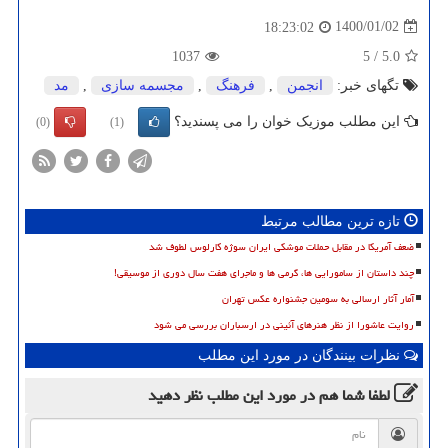
1400/01/02
18:23:02
1037
5
/
5.0
تگهای خبر:
انجمن
,
فرهنگ
,
مجسمه سازی
,
مد
این مطلب موزیک خوان را می پسندید؟
(0)
(1)
تازه ترین مطالب مرتبط
ضعف آمریکا در مقابل حملات موشکی ایران سوژه کارلوس لطوف شد
چند داستان از سامورایی ها، گرمی ها و ماجرای هفت سال دوری از موسیقی!
آمار آثار ارسالی به سومین جشنواره عکس تهران
روایت عاشورا از نظر هنرهای آئینی در ارسباران بررسی می شود
نظرات بینندگان در مورد این مطلب
لطفا شما هم
در مورد این مطلب
نظر دهید