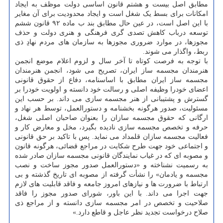
مطابق اصل بیست و هشتم قانون اساسی دولت موظف به ایجاد
امکانات برای بسط یک شغل است و ایجاد محدودیت برای آن مغایر
با این اصل است، در عین حال مطابق بند ب ماده ۹۲ قانون ششم
توسعه درباب کاهش تصدی گری فرهنگی و هنری دولت و حذف
مجوزها، در موارد ضروری مجوزها به سازمان های مردم نهادِ ذی
ربط، واگذار می شوند.
با توجه به فرصت کوتاه تا آخر سال و لزوم اعلام موضع انجمن
هنرمندان مجسمه ساز ایران، تصریح می شود، انجمن هنرمندان
مجسمه ساز ایران مطابق با اساسنامه، دفاع از حقوق قانونی
اعضای خودرا وظیفه اصلی و رسالت خود دانسته و اولویت خودرا بر
گسترش و پشتیبانی از هنر مجسمه سازی می داند. بر حسب این
مسئولیت، صدور هرگونه بخشنامه و دستورالعمل، توسط هر نهاد و
ارگانی که حقوق مجسمه سازان را بعنوان صاحبان اصلی شغل،
حرفه و تخصص مجسمه سازی نادیده بگیرد، مخل و معارض کار و
فعالیت مجسمه سازان قلمداد می نماید. پس با تاکید بر حق قانونی
و اجتماعی خود جهت طرح شکایت در مراجع قضائی، هرگونه قانون
و مصوبه ای که در غیاب نمایندگان قانونی مجسمه سازان صادر شده
به رسمیت نشناخته و «دستورالعمل صدور مجوز ساخت و نصب
مجسمه و یادمان» را نشأت گرفته از مصوبه ای تاریخ گذشته و بی
ارتباط با ضرورت ها و نیازهای امروز جامعه و فاقد قابلیت های لازم
جهت اجرا می داند. با این باور، شورای صدور مجوز را فاقد
صلاحیت و تخصص در امر مجسمه سازی دانسته و از مراجع ذی
صلاح درخواست تجدید نظر عاجل و قاطع دارد.»