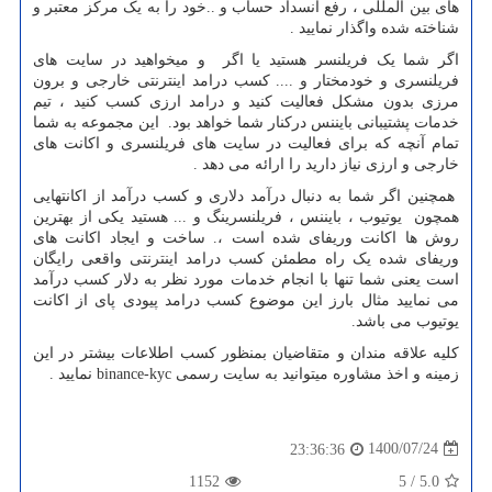
های بین المللی ، رفع انسداد حساب و ..خود را به یک مرکز معتبر و
شناخته شده واگذار نمایید .
اگر شما یک فریلنسر هستید یا اگر و میخواهید در سایت های
فریلنسری و خودمختار و .... کسب درامد اینترنتی خارجی و برون
مرزی بدون مشکل فعالیت کنید و درامد ارزی کسب کنید ، تیم
خدمات پشتیبانی بایننس درکنار شما خواهد بود. این مجموعه به شما
تمام آنچه که برای فعالیت در سایت های فریلنسری و اکانت های
خارجی و ارزی نیاز دارید را ارائه می دهد .
همچنین اگر شما به دنبال درآمد دلاری و کسب درآمد از اکانتهایی
همچون یوتیوب ، بایننس ، فریلنسرینگ و ... هستید یکی از بهترین
روش ها اکانت وریفای شده است ،. ساخت و ایجاد اکانت های
وریفای شده یک راه مطمئن کسب درامد اینترنتی واقعی رایگان
است یعنی شما تنها با انجام خدمات مورد نظر به دلار کسب درآمد
می نمایید مثال بارز این موضوع کسب درامد پیودی پای از اکانت
یوتیوب می باشد.
کلیه علاقه مندان و متقاضیان بمنظور کسب اطلاعات بیشتر در این
زمینه و اخذ مشاوره میتوانید به سایت رسمی
binance-kyc
نمایید .
1400/07/24
23:36:36
1152
5
/
5.0