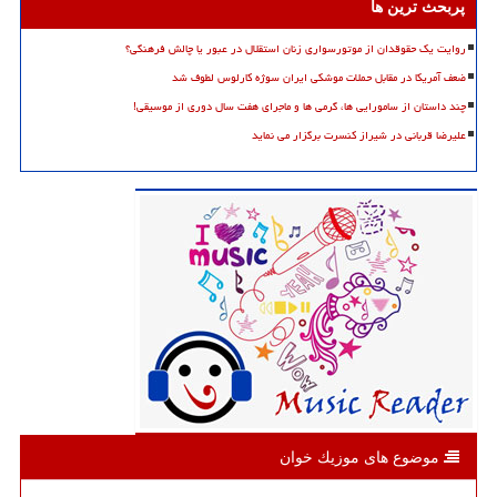
پربحث ترین ها
روایت یک حقوقدان از موتورسواری زنان استقلال در عبور یا چالش فرهنگی؟
ضعف آمریکا در مقابل حملات موشکی ایران سوژه کارلوس لطوف شد
چند داستان از سامورایی ها، گرمی ها و ماجرای هفت سال دوری از موسیقی!
علیرضا قربانی در شیراز کنسرت برگزار می نماید
موضوع های موزیك خوان