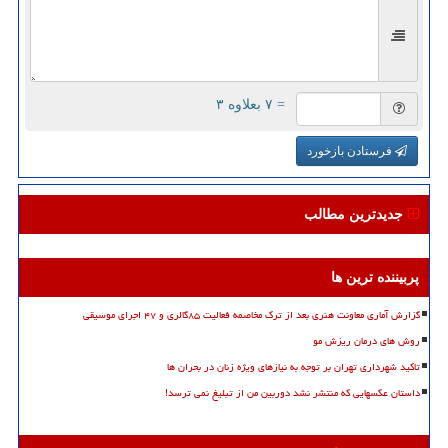
= ۷ بعلاوه ۳
فرستادن بازخورد
جدیدترین مطالب
پربیننده ترین ها
گزارش آماری معاونت هنری بعد از ترک مخاصمه فعالیت ۸۵گالری و ۴۷ اجرای موسیقی
روش های درمان ریزش مو
تاکید شهرداری تهران بر توجه به نیازهای ویژه زنان در بحران ها
داستان عکسهایی که منتشر نشد دوربین من از تبلیغ نمی ترسد!