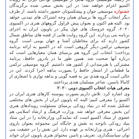
اکسپو اعزام خواهند شد؛ در این بخش سعی شده برگزیدگان
جشنواره
موسیقی جوان و پیشکسوتان حضور داشته باشند. از طرف
دیگر انتخاب گروه ها برمبنای همان وجه اشتراک های تمدنی خواهد
بود. البته هم اکنون و بعنوان پیش قراول گروههای هنری در اکسپوی
۲۰۲۰، گروه عروسک های غول پیکر در پاویون ایران به اجرای
برنامه می پردازند. این گروه روایت هایی از قصه های مناطق شمال
کشور دارند که برای مخاطبان آشنا و جهان بومی است. گروه
موسیقی ترکمن دیگر گروهی است که در اکسپو به ارائه برنامه
پرداخت؛ انتخاب این گروه هم برمبنای همان معیارهایی است که
درباره آنها صحبت شد. همین طور ما در یادروز حافظ، برنامه
مشترکی با هنرمندانی از کشور هند داشتیم. گروه موسیقی ترکمن
ما قطعاتی از اشعار حافظ را بصورت بداهه اجرا کردند. این در
حالی است گروه هندی نیز به قصه گویی و بداهه نوازی با اشعاری از
کامالا باسین، شاعر مسلمان هندی پرداختند.
معرفی هیات انتخاب اکسپوی دوبی ۲۰۲۰
وی اشاره کرد: تلاش داریم بصورت پیوسته کارهای هنری ایران در
اکسپو را معرفی کنیم؛ البته که پاویون ایران از بخش های مختلفی
تشکیل شده که در بنیاد رودکی برمبنای مسئولیت رویدادهای هنری
این بخش معرفی خواهد شد. وزارت فرهنگ و ارشاد اسلامی هم
عضوی از ستاد اکسپو است که نمایندگی وزارتخانه را در این ستاد
بنیاد رودکی باتوجه به نقش و جایگاه این مجموعه بعنوان بازوی
اجرائی - هنری وزارتخانه بر عهده دارد. این نقش را در حقیقت می
توان سیاستگذاری، تعریف و تامین محتوای هنری پاویون ایران خواند