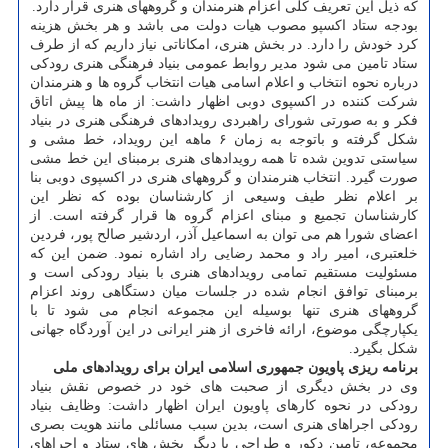
که ذیل این تعریف کلی اعزام هنرمندان و گروههای هنری قرار دارد.
بودجه ستاد اکسپو مصوب هیات دولت می باشد و هر بخش هزینه
کرد خودش را دارد. در بخش هنری، امکاناتی نیاز داریم که از طرف
ستاد تامین می شود مدیر روابط عمومی بنیاد فرهنگی هنری رودکی
درباره نحوه انتخاب و اعلام اسامی هیات انتخاب گروه ها و هنرمندان
شرکت کننده در اکسپوی دوبی اظهار داشت: از ماه ها پیش اتاق
فکر و به صورتی شورای راهبردی رویدادهای فرهنگی هنری در بنیاد
شکل گرفته و باتوجه به زمان ۶ ماهه این رویداد، خط مشی و
سیاستی تدوین شده تا همه رویدادهای هنری برمبنای این خط مشی
صورت گیرد. انتخاب هنرمندان و گروههای هنری در اکسپوی دوبی بنا
بر اعلام نظر طیف وسیعی از کارشناسان بوده که نظر این
کارشناسان تجمیع و مبنای اعزام گروه ها قرار گرفته است. از
اعضای شورا هم می توان به اسماعیل آذر، اردشیر صالح پور، فردین
خلعتبری، امیر راد و محمد رضایی راد اشاره نمود. ضمن این که
مسئولیت مستقیم تمامی رویدادهای هنری با بنیاد رودکی است و
برمبنای توافق انجام شده در جلسات میان دستگاهی روند اعزام
گروههای هنری تنها بوسیله این مجموعه انجام می شود تا با
یکپارچگی موضوع، ارائه فاخری از هنر ایرانی در این آوردگاه جهانی
شکل بگیرد.
برنامه ریزی پاویون جمهوری اسلامی ایران برای رویدادهای ملی
وی در بخش دیگری از صحبت های خود در خصوص نقش بنیاد
رودکی در نحوه کارهای پاویون ایران اظهار داشت: وظایف بنیاد
رودکی اجراهای هنری است، بدین سبب مسائلی مانند هویت بصری
مجموعه، تامین دکور و طراحی با دیگر بخش های ستاد و اجراهای