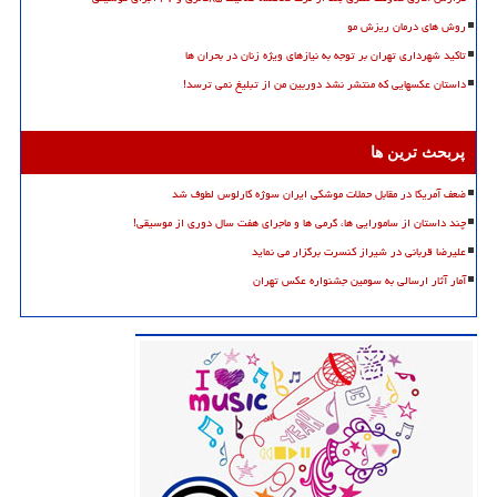
روش های درمان ریزش مو
تاکید شهرداری تهران بر توجه به نیازهای ویژه زنان در بحران ها
داستان عکسهایی که منتشر نشد دوربین من از تبلیغ نمی ترسد!
پربحث ترین ها
ضعف آمریکا در مقابل حملات موشکی ایران سوژه کارلوس لطوف شد
چند داستان از سامورایی ها، گرمی ها و ماجرای هفت سال دوری از موسیقی!
علیرضا قربانی در شیراز کنسرت برگزار می نماید
آمار آثار ارسالی به سومین جشنواره عکس تهران