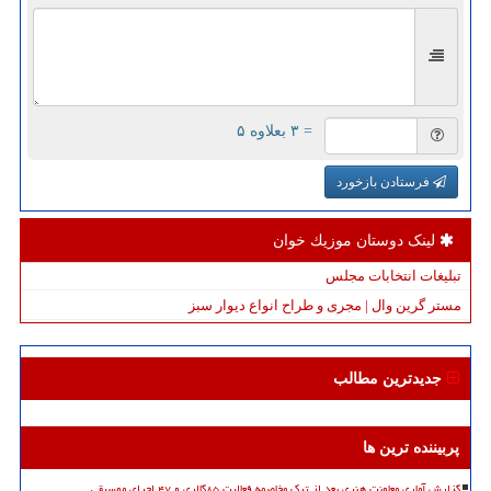
= ۳ بعلاوه ۵
فرستادن بازخورد
لینک دوستان موزیك خوان
تبلیغات انتخابات مجلس
مستر گرین وال | مجری و طراح انواع دیوار سبز
جدیدترین مطالب
پربیننده ترین ها
گزارش آماری معاونت هنری بعد از ترک مخاصمه فعالیت ۸۵گالری و ۴۷ اجرای موسیقی