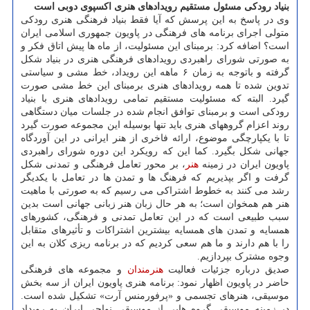
بنیاد رودکی مسئول مستقیم رویدادهای هنری اکسپوی دوبی است
وی در پاسخ به این پرسش که آیا فقط بنیاد فرهنگی هنری رودکی
متولی اجرای برنامه های فرهنگی در پاویون جمهوری اسلامی ایران
است؟ اضافه کرد: برمبنای این مسئولیت، از ماه ها پیش اتاق فکر و
به صورتی شورای راهبردی رویدادهای فرهنگی هنری در بنیاد شکل
گرفته و باتوجه به زمان ۶ ماهه این رویداد، خط مشی و سیاستی
تدوین شده تا همه رویدادهای هنری برمبنای این خط مشی صورت
گیرد. البته که مسئولیت مستقیم تمامی رویدادهای هنری با بنیاد
رودکی است و برمبنای توافق انجام شده در جلسات میان دستگاهی
روند اعزام گروههای هنری باید تنها بوسیله این مجموعه صورت گیرد
تا با یکپارچگی موضوع، ارائه فاخری از هنر ایرانی در این آوردگاه
جهانی شکل بگیرد. کما این که رویکرد این دوره شورای راهبردی
پاویون ایران در زمینه
هنر
، بر محور تعامل فرهنگی و تمدنی شکل
گرفت و اگر بپذیریم که فرهنگ ها و تمدن ها در تعامل با یکدیگر
رشد می کنند به خطوط اشتراکی می رسیم که به صورتی با ماهیت
هنر هم همخوان است؛ به هر حال زبان هنر زبانی جهانی است بدین
سبب طبیعی است که در این تعامل تمدنی و فرهنگی، کشورهای
همسایه و تمدن های همسایه بیشترین اشتراکات و تأثیرهای متقابل
را با هم دارند و ما هم سعی کردیم که در برنامه ریزی کلان به این
وجوه مشترک بپردازیم.
صدیق درباره جزئیات فعالیت
هنرمندان
و مجموعه های فرهنگی
حاضر در پاویون اظهار نمود: برنامه هنری پاویون ایران از سه بخش
موسیقی، هنرهای تجسمی و «پرفورمنس آرت» تشکیل شده است.
در زمینه موسیقی گروه هایی از موسیقی نواحی ایران به رویداد