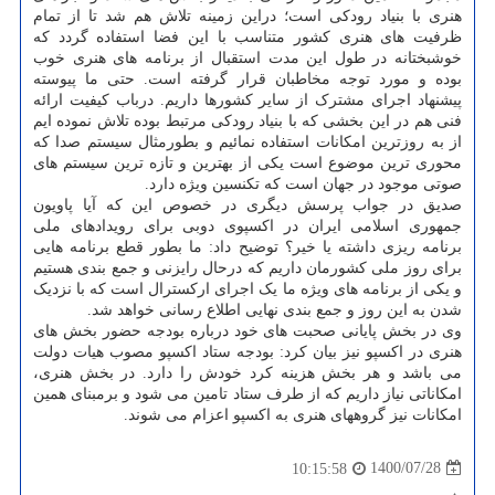
هنری با بنیاد رودکی است؛ دراین زمینه تلاش هم شد تا از تمام
ظرفیت های هنری کشور متناسب با این فضا استفاده گردد که
خوشبختانه در طول این مدت استقبال از برنامه های هنری خوب
بوده و مورد توجه مخاطبان قرار گرفته است. حتی ما پیوسته
پیشنهاد اجرای مشترک از سایر کشورها داریم. درباب کیفیت ارائه
فنی هم در این بخشی که با بنیاد رودکی مرتبط بوده تلاش نموده ایم
از به روزترین امکانات استفاده نمائیم و بطورمثال سیستم صدا که
محوری ترین موضوع است یکی از بهترین و تازه ترین سیستم های
صوتی موجود در جهان است که تکنسین ویژه دارد.
صدیق در جواب پرسش دیگری در خصوص این که آیا پاویون
جمهوری اسلامی ایران در اکسپوی دوبی برای رویدادهای ملی
برنامه ریزی داشته یا خیر؟ توضیح داد: ما بطور قطع برنامه هایی
برای روز ملی کشورمان داریم که درحال رایزنی و جمع بندی هستیم
و یکی از برنامه های ویژه ما یک اجرای ارکسترال است که با نزدیک
شدن به این روز و جمع بندی نهایی اطلاع رسانی خواهد شد.
وی در بخش پایانی صحبت های خود درباره بودجه حضور بخش های
هنری در اکسپو نیز بیان کرد: بودجه ستاد اکسپو مصوب هیات دولت
می باشد و هر بخش هزینه کرد خودش را دارد. در بخش هنری،
امکاناتی نیاز داریم که از طرف ستاد تامین می شود و برمبنای همین
امکانات نیز گروههای هنری به اکسپو اعزام می شوند.
1400/07/28
10:15:58