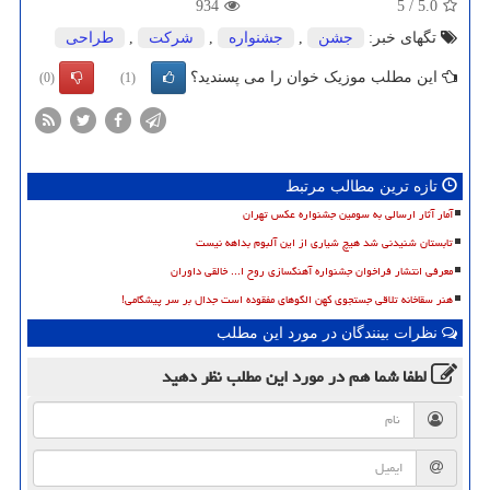
934
5
/
5.0
تگهای خبر:
جشن
,
جشنواره
,
شركت
,
طراحی
این مطلب موزیک خوان را می پسندید؟
(0)
(1)
تازه ترین مطالب مرتبط
آمار آثار ارسالی به سومین جشنواره عکس تهران
تابستان شنیدنی شد هیچ شیاری از این آلبوم بداهه نیست
معرفی انتشار فراخوان جشنواره آهنگسازی روح ا... خالقی داوران
هنر سقاخانه تلاقی جستجوی کهن الگوهای مفقوده است جدال بر سر پیشگامی!
نظرات بینندگان در مورد این مطلب
لطفا شما هم
در مورد این مطلب
نظر دهید