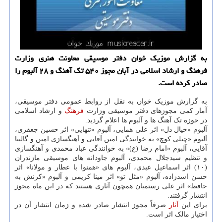
به گزارش موزیک خوان دفتر موسیقی معاونت هنری وزارت
فرهنگ و ارشاد اسلامی در آبان مجوز ۵۴۰ تک آهنگ و ۲۸ آلبوم را
صادر کرده است.
به گزارش موزیک خوان به نقل از روابط عمومی دفتر موسیقی،
آمار کمی مجوزهای دفتر موسیقی وزارت
فرهنگ
و ارشاد اسلامی
در حوزه تک آهنگ ها و آلبوم ها اعلام گردید.
آلبوم «خیال دل» اثر علی همایی، آلبوم «تنهایی» اثر حسین جعفری،
آلبوم «چنلی کوچ» به خوانندگی امین آقایی و آهنگسازی امین و گالینا
آقایی، آلبوم «امام رضا (ع)» به خوانندگی عباد محمدی و آهنگسازی
و تنظیم سیدجلال محمدی، آلبوم جاودانه های موسیقی مازندران
(۱۰) اثر اسماعیل عبدی، آلبوم های «همنوا با عطار و مولانا» اثر
حسن اسدزاده، آلبوم «مثل تو» اثر مینا کریمی و آلبوم «کرنش به
حافظ» اثر علی رستمیان همچون آثاری هستند که در این ماه مجوز
انتشار گرفتند.
برای این
آثار
صرفاً مجوز انتشار صادر شده و زمان انتشار آن در
اختیار مالک اثر است.