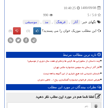
1400/09/08
10:40:25
990
5
/
5.0
تگهای خبر:
آثار
,
فرهنگ
,
مد
,
موسیقی
این مطلب موزیک خوان را می پسندید؟
(0)
(1)
تازه ترین مطالب مرتبط
چند داستان از سامورایی ها، گرمی ها و ماجرای هفت سال دوری از موسیقی!
آمار آثار ارسالی به سومین جشنواره عکس تهران
تابستان شنیدنی شد هیچ شیاری از این آلبوم بداهه نیست
معرفی انتشار فراخوان جشنواره آهنگسازی روح ا... خالقی داوران
نظرات بینندگان در مورد این مطلب
لطفا شما هم
در مورد این مطلب
نظر دهید