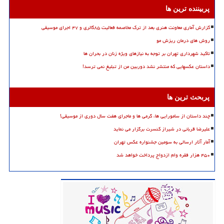
پربیننده ترین ها
گزارش آماری معاونت هنری بعد از ترک مخاصمه فعالیت ۸۵گالری و ۴۷ اجرای موسیقی
روش های درمان ریزش مو
تاکید شهرداری تهران بر توجه به نیازهای ویژه زنان در بحران ها
داستان عکسهایی که منتشر نشد دوربین من از تبلیغ نمی ترسد!
پربحث ترین ها
چند داستان از سامورایی ها، گرمی ها و ماجرای هفت سال دوری از موسیقی!
علیرضا قربانی در شیراز کنسرت برگزار می نماید
آمار آثار ارسالی به سومین جشنواره عکس تهران
۴۵۰ هزار فقره وام ازدواج پرداخت خواهد شد