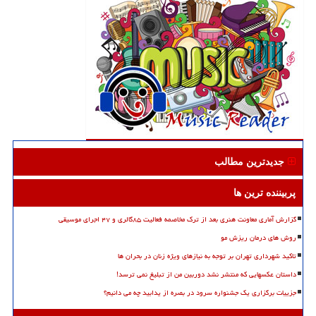
جدیدترین مطالب
پربیننده ترین ها
گزارش آماری معاونت هنری بعد از ترک مخاصمه فعالیت ۸۵گالری و ۴۷ اجرای موسیقی
روش های درمان ریزش مو
تاکید شهرداری تهران بر توجه به نیازهای ویژه زنان در بحران ها
داستان عکسهایی که منتشر نشد دوربین من از تبلیغ نمی ترسد!
جزییات برگزاری یک جشنواره سرود در بصره از یدابید چه می دانیم؟