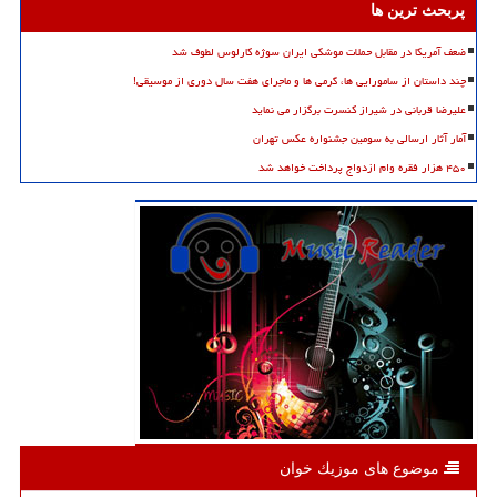
پربحث ترین ها
ضعف آمریکا در مقابل حملات موشکی ایران سوژه کارلوس لطوف شد
چند داستان از سامورایی ها، گرمی ها و ماجرای هفت سال دوری از موسیقی!
علیرضا قربانی در شیراز کنسرت برگزار می نماید
آمار آثار ارسالی به سومین جشنواره عکس تهران
۴۵۰ هزار فقره وام ازدواج پرداخت خواهد شد
موضوع های موزیك خوان