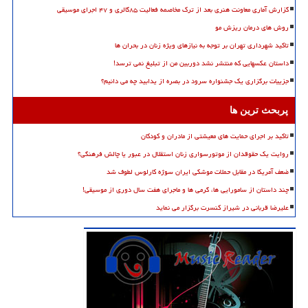
گزارش آماری معاونت هنری بعد از ترک مخاصمه فعالیت ۸۵گالری و ۴۷ اجرای موسیقی
روش های درمان ریزش مو
تاکید شهرداری تهران بر توجه به نیازهای ویژه زنان در بحران ها
داستان عکسهایی که منتشر نشد دوربین من از تبلیغ نمی ترسد!
جزییات برگزاری یک جشنواره سرود در بصره از یدابید چه می دانیم؟
پربحث ترین ها
تاکید بر اجرای حمایت های معیشتی از مادران و کودکان
روایت یک حقوقدان از موتورسواری زنان استقلال در عبور یا چالش فرهنگی؟
ضعف آمریکا در مقابل حملات موشکی ایران سوژه کارلوس لطوف شد
چند داستان از سامورایی ها، گرمی ها و ماجرای هفت سال دوری از موسیقی!
علیرضا قربانی در شیراز کنسرت برگزار می نماید