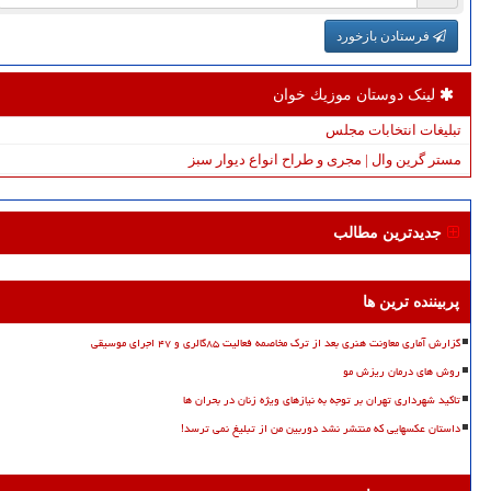
فرستادن بازخورد
لینک دوستان موزیك خوان
تبلیغات انتخابات مجلس
مستر گرین وال | مجری و طراح انواع دیوار سبز
جدیدترین مطالب
پربیننده ترین ها
گزارش آماری معاونت هنری بعد از ترک مخاصمه فعالیت ۸۵گالری و ۴۷ اجرای موسیقی
روش های درمان ریزش مو
تاکید شهرداری تهران بر توجه به نیازهای ویژه زنان در بحران ها
داستان عکسهایی که منتشر نشد دوربین من از تبلیغ نمی ترسد!