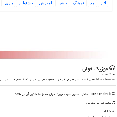
آثار
مد
فرهنگ
جشن
آموزش
جشنواره
بازی
موزیك خوان
آهنگ جدید
MusicReader، جایی که موسیقی جان می گیرد و با مجموعه ای بی نظیر از آهنگ های جدید، ایرانی و خارجی، روحت را تازه می کند
musicreader.ir - مالکیت معنوی سایت موزیك خوان متعلق به مالکین آن می باشد
میانبرهای موزیك خوان
درباره ما
بک لینک در موزیك خوان