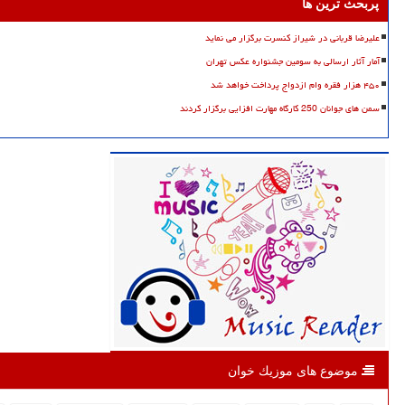
پربحث ترین ها
علیرضا قربانی در شیراز کنسرت برگزار می نماید
آمار آثار ارسالی به سومین جشنواره عکس تهران
۴۵۰ هزار فقره وام ازدواج پرداخت خواهد شد
سمن های جوانان 250 کارگاه مهارت افزایی برگزار کردند
موضوع های موزیك خوان