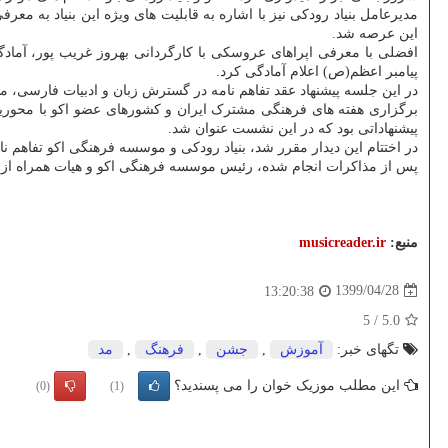
مدیرعامل بنیاد رودکی نیز با اشاره به قابلیت های ویژه این بنیاد به
این عرصه شد.
افضلی با معرفی اپراهای عروسکی با کارگردانی بهروز غریب پور، آمادگی
پیامبر اعظم(ص) اعلام آمادگی کرد.
در این جلسه پیشنهاد عقد تفاهم نامه در گسترش زبان و ادبیات فارسی، م
برگزاری هفته های فرهنگی مشترک ایران و کشورهای عضو اکو با محور
پیشنهاداتی بود که در این نشست عنوان شد.
در اختتام این دیدار مقرر شد، بنیاد رودکی و موسسه فرهنگی اکو تفاهم نا
پس از مذاکرات انجام شده، رئیس موسسه فرهنگی اکو و هیات همراه از مج
منبع:
musicreader.ir
1399/04/28
13:20:38
5
/
5.0
تگهای خبر:
آموزش
,
جشن
,
فرهنگ
,
مد
این مطلب موزیک خوان را می پسندید؟
(0)
(1)