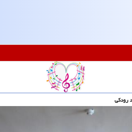
د رودكی