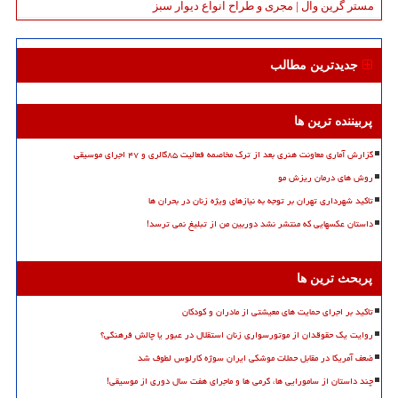
مستر گرین وال | مجری و طراح انواع دیوار سبز
جدیدترین مطالب
پربیننده ترین ها
گزارش آماری معاونت هنری بعد از ترک مخاصمه فعالیت ۸۵گالری و ۴۷ اجرای موسیقی
روش های درمان ریزش مو
تاکید شهرداری تهران بر توجه به نیازهای ویژه زنان در بحران ها
داستان عکسهایی که منتشر نشد دوربین من از تبلیغ نمی ترسد!
پربحث ترین ها
تاکید بر اجرای حمایت های معیشتی از مادران و کودکان
روایت یک حقوقدان از موتورسواری زنان استقلال در عبور یا چالش فرهنگی؟
ضعف آمریکا در مقابل حملات موشکی ایران سوژه کارلوس لطوف شد
چند داستان از سامورایی ها، گرمی ها و ماجرای هفت سال دوری از موسیقی!