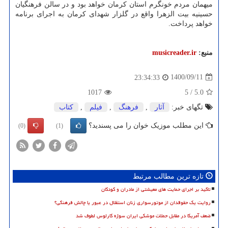
میهمان مردم خونگرم استان کرمان خواهد بود و در سالن فرهنگیان
حسینیه بیت الزهرا واقع در گلزار شهدای کرمان به اجرای برنامه
خواهد پرداخت.
منبع:
musicreader.ir
1400/09/11
23:34:33
1017
5
/
5.0
تگهای خبر:
آثار
,
فرهنگ
,
فیلم
,
كتاب
این مطلب موزیک خوان را می پسندید؟
(0)
(1)
تازه ترین مطالب مرتبط
تاکید بر اجرای حمایت های معیشتی از مادران و کودکان
روایت یک حقوقدان از موتورسواری زنان استقلال در عبور یا چالش فرهنگی؟
ضعف آمریکا در مقابل حملات موشکی ایران سوژه کارلوس لطوف شد