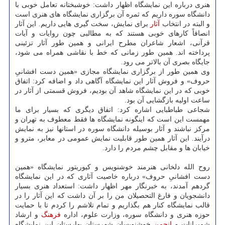
هنری درباره این نمایشگاه اظهار داشت: خوشبختانه تعامل خوبی با
دانشگاه سوره داریم که ثمره آن برگزاری نمایشگاه های هنری است
و البته در انتخاب
آثار
برای نمایش، سخت گیری هایی داریم. این آثار
انصافاً کارهای خوبی هستند که به مطالبی چون روایات و آیات
قرآنی، اشعار شاعران مطرح ایرانی و همین طور آثار تزئینی
پرداخته اند. همین طور زمانی که خط با نقاشی همراه می شود،
جایگاه بصری آن بالاتر می رود.
وی همین طور از برگزاری نمایشگاه مجازی «همین دست افشانیِ
حروف» و فروش آثار این نمایشگاه آگاهی داد و اضافه کرد: اتفاق
خوبی که در این نمایشگاه شاهد آن بودیم، فروش قسمتی از آثار در
ساعت اولیه بازگشایی آن بود.
شجاعی طباطبایی اشاره کرد: اتفاق دیگری که بسیار برای ما
مهمست این است که اینگونه نمایشگاه ها فقط معطوف به تهران و
مرکز نباشند و آثار بوسیله دانشگاه سوره در استانها نیز به نمایش
درآیند. این آثار همین طور قابلیت نمایش عمومی در معابر، مترو و
خیابان ها و مقابل چشم مردم را دارد.
روح الله دلخانی هنرمند خوشنویس و کیوریتور نمایشگاه «همین
دست افشانیِ حروف» درباره خاصیت آثاری که در این نمایشگاه
گردهم آمدند، به خبرنگار مهر اظهار داشت: استعداد هنری بسیار
دانشجویان و فارغ التحصیلان من را بر آن داشت که این آثار را در
قالب نمایشگاه کنار هم بگذاریم و تمام تلاشم را کردم تا با حمایت
حوزه هنری و دانشگاه سوره، وزارت علوم، اداره
فرهنگ
و ارشاد
شمیرانات و
انجمن
خوشنویسان شهرستان بهارستان این نمایشگاه