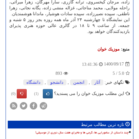
زاده، مرجان کیخسروی، ترانه گازری، سارا مهرگان، زهرا میرائی،
راحله مولایی، محمد مناجاتی، غزاله منشی زاده، یگانه نجاتی، زهرا
ناطقی، سپیده نصیرزاده، سپیده سادات هوشیار، ماندانا هوشمندیان.
این نمایشگاه تا چهارشنبه ۲۴ آذر ماه همه روزه بجز روز ۵ شنبه و
جمعه، از ساعت ۹ تا ۱۸ در گالری عالی حوزه هنری پذیرای
بازدیدکنندگان خواهد بود.
منبع:
موزیك خوان
1400/09/17
13:41:36
893
5
/
5.0
تگهای خبر:
آثار
,
انجمن
,
دانشجو
,
دانشگاه
این مطلب موزیک خوان را می پسندید؟
(0)
(1)
تازه ترین مطالب مرتبط
چند داستان از سامورایی ها، گرمی ها و ماجرای هفت سال دوری از موسیقی!