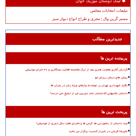
لینک دوستان موزیك خوان
تبلیغات انتخابات مجلس
مستر گرین وال | مجری و طراح انواع دیوار سبز
جدیدترین مطالب
پربیننده ترین ها
گزارش آماری معاونت هنری بعد از ترک مخاصمه فعالیت ۸۵گالری و ۴۷ اجرای موسیقی
روش های درمان ریزش مو
تاکید شهرداری تهران بر توجه به نیازهای ویژه زنان در بحران ها
داستان عکسهایی که منتشر نشد دوربین من از تبلیغ نمی ترسد!
پربحث ترین ها
چند داستان از سامورایی ها، گرمی ها و ماجرای هفت سال دوری از موسیقی!
علیرضا قربانی در شیراز کنسرت برگزار می نماید