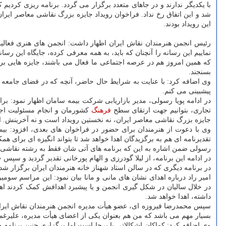
با یکدیگر ندارند و در جاهای متعدد برگزار می گردد. برنامه ریزی کردیم ک
شد و این اتفاق رخ نداد. فراخوان رویداد جایزه بزرگ نقاشی معاصر ایران را د
این رویداد بودند.
رئیس انجمن هنرمندان نقاش ایران اظهار داشت: انجمن های هنری فعالیت 
نماییم این رسانه را آنچنان که باید، به همه معرفی کرده، جایگاه این رسانه
که همین امروز هم در عرصه اجتماعی ما فعال می باشند، جایزه هایی برگز
بسنجند.
وی اضافه کرد: با عنایت به شرایط حال حاضر، آنچه که در فضای جامعه ه
پیشبینی می کنم.
در ادامه پویا رسولی، مدیر بازاریابی شرکت بیمه سامان اظهار نمود: ب
تجاری، بتوانیم جهت ارتقای سطح
فرهنگ
جایزه بزرگ نقاشی معاصر ایران، نه نخستین رویداد است و نه آخرینش. ای
وی با دعوت از هنرمندان برای حضور در فراخوان های بعدی، افزود: بیم
تقدیرنامه ای هم به برگزیدگان اهدا خواهد شد تا بتواند انگیزه ای برای هم
رسولی ضمن اشاره به این که برنامه های آتی شان فقط به رشته نقاشی مح
در ادامه این برنامه، از لیلا گودرزی و الهام پورخانی تقدیر گردید و سپس 
در برنامه دیگری که در سالن استاد شهناز خانه هنرمندان ایران برگزار شد،
امیر راد درباره اهدای نشان های مانی و مانا بیان نمود: این مراسم سو
در خلال سالیان در شکل گیری انجمن و یا پیشبرد اهدافش کمک کردند 
داشته، اهدا خواهد شد.
بسیار مهم می باشد که من هم بعنوان یکی از اعضای هیأت مدیره، علیرغم دشو
وی اضافه کرد: کماکان اشکالاتی پا برجا است اما برگزاری چنین برنامه 