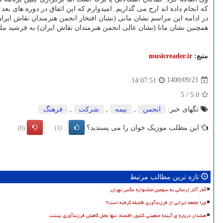
که انجام داده اند ارج می گذاریم. امیدوارم که این اتفاق در دوره های بع
در ادامه این مراسم نشان مانی (نشان افتخار انجمن هنرمندان نقاش ایر
همچنین نشان مانا (نشان عالی انجمن هنرمندان نقاش ایران) به فرشید مل
منبع:
musicreader.ir
1400/09/21
14:07:51
5
/
5.0
تگهای خبر:
انجمن
,
بیمه
,
شركت
,
فرهنگ
این مطلب موزیک خوان را می پسندید؟
(0)
(1)
تازه ترین مطالب مرتبط
آمار آثار ارسالی به سومین جشنواره عکس تهران
چرا جامعه ایرانی از فرزندآوری فاصله گرفته است؟
هشدار درباره ی آینده جمعیتی کشور اقتصاد تنها عامل کاهش فرزندآوری نیست