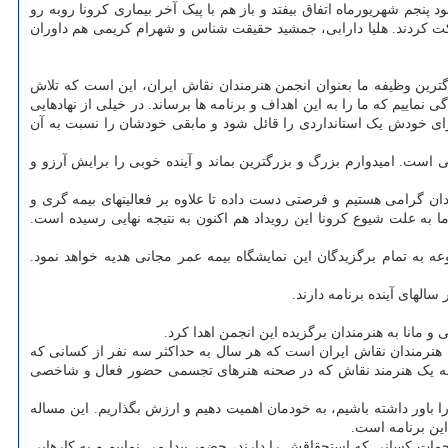
 پنجم شهریورماه اتفاق بیفتد و باز هم با پیک آخر بیماری کرونا روبه رو
 رویداد شرکت کردند. هلیا دارابی، جمشید حقیقت شناس و شهرام کریمی هم داوران
گترین وظیفه ما بعنوان انجمن هنرمندان نقاش ایران، این است که تلاش
ی نماییم که ما را به این اهداف و برنامه ها برساند. در خیلی از نهادهایی
 برای خودش یک استانداردی را قائل شود و مابقی خودشان را نسبت به آن
است. امیدوارم بزرگ و بزرگترین بماند و آینده خوبی را برایش آرزو و
ان گرامی هستیم و فرصتی دست داده تا علاوه بر فعالیتهای بیمه گری و
رداریم. در همین راستا این همکاری از ۲ سال قبل رقم خورد اما به علت شیوع کرونا این رویداد هم اکنون به نتیجه نهایی رسیده است.
 به تمام برگزیدگان این نمایشگاه بیمه عمر مجانی هدیه خواهد نمود.
لهای آینده برنامه دارند.
و مانا به هنرمندان برگزیده این انجمن اهدا کرد.
من هنرمندان نقاش ایران است که هر سال به حداکثر سه نفر از کسانی که
م به یک هنرمند نقاش که در صحنه هنرهای تجسمی حضور فعال و شاخصی
ضمن اشاره به اهمیت تداوم اهدای این ۲ نشان، اظهار داشت: باید خودمان را باور داشته باشیم، به خودمان اهمیت دهیم و ارزش بگذاریم. این مساله
این برنامه است.
حمات کسانی که استحقاقش را دارند، حضور پیدا می نماییم و به کارهایی