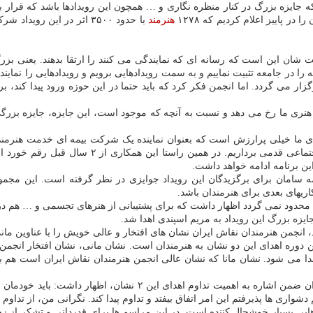
ه جایزه بزرگ در کنار منظره نگاری و … همچون این رویدادها باشد که قرار بود
ر پاییز اعلام کردیم که ۱۲۷۸
هنرمند
با حدود ۳۵۰۰ اثر در این
شان این است که رسانه ای که نمایندگی می کنند را ارتقا بدهند. یعنی بزر
 را در جامعه تثبیت نماییم و به سمت رویدادهایی برویم و رویدادهایی را نمایندگ
ار می گردد. اما انجمن فکر کرد که باید حتما در این حوزه ورود پیدا کند،
نری ما رخ می دهد و نسبت به آنچه که موجود است، این جایزه، جایزه بزرگی 
رای ما خیلی پرارزش است که بعنوان نماینده یک شرکت بیمه ای خدمت هنرمند
کشورمان و انجام مسئولیت اجتماعی قدمی ب
ن برنامه ادامه خواهد داشت.
ه سامان برای برگزیدگان این رویداد جوایزی در نظر گرفته است. این مجموعه
کاریهای بعدی برای هنرمندان باشد.
دود نمی گردد اظهار داشت که برای پشتیبانی از هنرهای تجسمی و … هم در سا
جایزه بزرگ این رویداد به مریم اسپندی اهدا شد.
 انجمن هنرمندان نقاش ایران نشان های افتخار و عالی خویش را با عناوین مانی 
مین دوره اهدای این دو نشان به هنرمندان است. نشان مانی، نشان افتخار انج
اهدا می شود. نشان مانا که نشان عالی انجمن هنرمندان نقاش ایران است ه
سپس محمدرضا فیروزه ای، عضو هیأت مدیره انجمن هنرمندان نقاش ایران 
اری ها پذیرفتم این امر اتفاق بیفتد و تداوم پیدا کند. نگرانی من، از تداوم 
هایی بسیار خوشحال کننده است. در این مراسم ها برای قدردانی و تشکر از ز