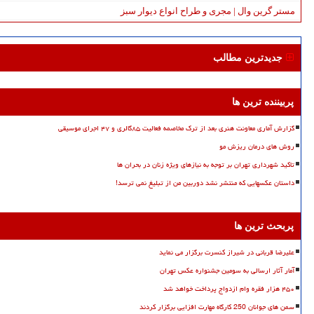
مستر گرین وال | مجری و طراح انواع دیوار سبز
جدیدترین مطالب
پربیننده ترین ها
گزارش آماری معاونت هنری بعد از ترک مخاصمه فعالیت ۸۵گالری و ۴۷ اجرای موسیقی
روش های درمان ریزش مو
تاکید شهرداری تهران بر توجه به نیازهای ویژه زنان در بحران ها
داستان عکسهایی که منتشر نشد دوربین من از تبلیغ نمی ترسد!
پربحث ترین ها
علیرضا قربانی در شیراز کنسرت برگزار می نماید
آمار آثار ارسالی به سومین جشنواره عکس تهران
۴۵۰ هزار فقره وام ازدواج پرداخت خواهد شد
سمن های جوانان 250 کارگاه مهارت افزایی برگزار کردند