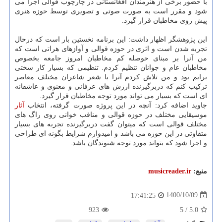
با حضور برخی از هنرمندان افغانستانی در چارچوب قوالی اجرا می
شود و مقرر است به صورت صوتی و تصویری توسط حوزه هنری
پیش روی مخاطبان قرار گیرد.
این پژوهشگر اظهار داشت: این برنامه نخستین بار است که درحال
تجربه شدن است و اثری در حوزه قوالی و آوازهای هراتی است که
من آنرا بر مبنای حوصله کم مخاطبان امروز جامعه بخصوص
مخاطبان عام و جوانان تنظیم کردم. تنظیمی که بسیار کار سختی
برایم بود و من تلاش کردم آنرا با شعر شاعران مختلف معاصر
ترکیب کنم که دربرگیرنده ارزش های عرفانی و معنوی و عاشقانه
ای است که بسیار می تواند مورد توجه مخاطبان قرار گیرد.
جاوید اضافه کرد: آنچه در این پروژه صورت گرفته، انتخاب
آثار
موسیقایی مختلف در حوزه قوالی و مناقب خوانی روی راگ های
مختلف قوالی است که میتوان گفت دربرگیرنده تجربه های بسیار
متفاوتی در این حوزه می باشد و امیدوارم شرایط بگونه ای طراحی
و اجرا شود که بتواند مورد توجه شنوندگان باشد.
منبع:
musicreader.ir
1400/10/09
17:41:25
923
5
/
5.0