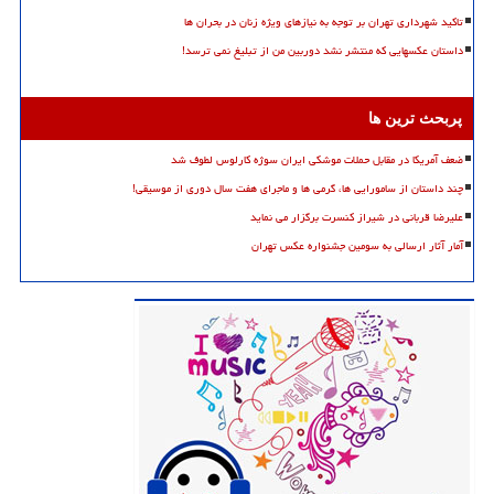
تاکید شهرداری تهران بر توجه به نیازهای ویژه زنان در بحران ها
داستان عکسهایی که منتشر نشد دوربین من از تبلیغ نمی ترسد!
پربحث ترین ها
ضعف آمریکا در مقابل حملات موشکی ایران سوژه کارلوس لطوف شد
چند داستان از سامورایی ها، گرمی ها و ماجرای هفت سال دوری از موسیقی!
علیرضا قربانی در شیراز کنسرت برگزار می نماید
آمار آثار ارسالی به سومین جشنواره عکس تهران