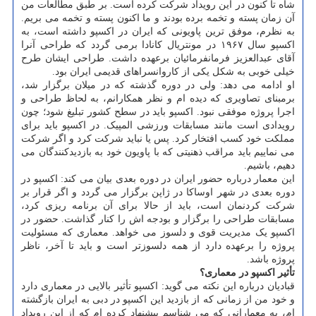
شاه تا کنون در این رویداد شرکت کرده است. بر طبق مطالعات من
آن زمان پسته و تخمه برده بودند و ما اکنون پسته و تخمه می بریم.
به نظرم، موفق ترین پاویونی که ایران در اکسپو داشته است، به
اکسپو سال ۱۹۶۷ در مونتریال کانادا برمی گردد که طراحی آنرا
آقای عبدالعزیز فرمانفرمائیان برعهده داشت. طراحی ایشان طرح
خیلی خوبی به شکل یکی از کاروانسراهای قدیمی ایران بود.
او ادامه می دهد: ولی در دوره گذشته که در میلان برگزار شد،
برمبنای تصاویری که دیده ام و نظر همکارانم، به لحاظ طراحی و
اجرا پروژه موفقی نبود. اکسپو باید در سطح کشور تبلیغ شود؛ چون
رویدادی است مانند مسابقات ورزشی المپیک. در اکسپو باید برای
مملکت خود کسب افتخار کرد. پس یا نباید شرکت کرد و اگر شرکت
می نماییم باید مراقب ذهنیتی که با پاویون خود به بازدیدکنندگان می
دهیم، باشیم.
این معمار درباره حضور ایران در دوره بعدی بیان می کند: اکسپو در
دوره بعدی در شهر اوساکا در ژاپن برگزار می گردد و اگر قرار بر
شرکت کردنمان است، باید از حالا برای آن برنامه ریزی کرد،
مسابقات طراحی را برگزار و بودجه اش را کنار گذاشت. حضور در
اکسپو یک مدیریت قوی و دلسوز می خواهد. معماری که مسئولیت
پروژه را برعهده دارد از همه دلسوزتر است و باید تا آخر، ناظر
پروژه باشد.
تأثیر اکسپو در معماری؟
قبادیان درباره این نکته می گوید: اکسپو تأثیر بالایی در معماری دارد
و خود من از زمانی که از بازدید این اکسپو در دبی به ایران بازگشته
ام، به معمارانی که می شناسم پیشنهاد کرده ام که از این رویداد