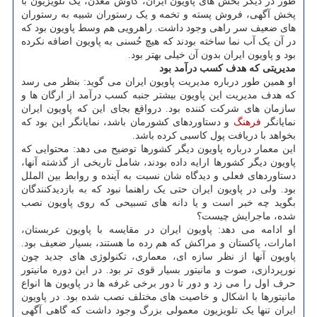
طور در دیگر بخش های پاویون ایران، کاوش معدن، یک تلویزیون با
پخش آگهی، فروش پسته و تخمه و یک رستوران شبیه به رستوران
های ضعیف سر راهی وجود داشت. راهرویی هم وسط پاویون بود که
در آن یک آب نما ساخته بودند که هیچ حُسنی به پاویون اضافه نکرده
بود و پاویون ایران بدون آن خیلی بهتر بود.
مدیریتی که هدف کسب درآمد بود
او همین طور درباره مدیریت پاویون ایران می گوید: بنظر می رسد
که هدف مدیریت این پاویون بیشتر جنبه کسب درآمد از ارگان ها و
سازمان های شرکت کننده بود. درواقع بجای این که پاویون ایران
نمایانگر
فرهنگ
و دستاوردهای کشورمان باشد، نمایانگر این بود که
بخواهد با دریافت پول کاسبی کرده باشد.
این معمار درباره پاویون دیگر کشورها توضیح می دهد: محتوایی که
پاویون دیگر کشورها ارایه داده بودند، شامل تاریخی از گذشته آنها،
دستاوردهای فعلی و دیدگاه شان نسبت به آینده و روابط بین الملل
بود. ولی در پاویون ایران حتی یک راهنما نبود که به بازدیدکنندگان
بگوید چه خبر است و یا دانه های تسبیحی که روی پاویون نصب
شده، ماجرایش چیست؟
او ادامه می دهد: پاویون ایران در مقایسه با پاویون عربستان،
امارات، پاکستان و مراکش که هم رده ما هستند، بسیار ضعیف بود.
پاویون آنها از نظر سازه ای، معماری، تکنولوژی های جدید چون
نورپردازی، صوت و مانیتور بسیار قوی تر بود. در این دوره مانیتور
حرف اول را می زد و دور تا دور برخی غرفه ها در پاویون ها انواع
مانیتورها با اشکال و خاصیت های مختلف نصب شده بود. در پاویون
ایران تنها یک تلویزیون معمولی بزرگ وجود داشت که گاهی آگهی