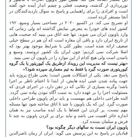
نورپردازی از گذشته، وضعیت فعلی و چشم انداز آینده خود گفته
است و افرادی را برای راهنمایی و پاسخ به سوال بازدیدکنندگان در
آنجا مستقر کرده است.
او تصریح می کند: در اکسپو ۲۰۲۰ در مساحتی بسیار وسیع، ۱۹۲
کشور ایده های خودرا به معرض نمایش گذاشته اند ولی زمانی که
وارد پاویون ایران می شوید، تنها چند اتاق می بینید که صحبت هایی
از تاریخ ایران دارد و باقی آن مغازه است که آن هم در سطح خیلی
ضعیف ارائه شده است. بطور کلی با شرایط موجود بهتر بود که
اصلا شرکت نمی کردیم؛ چون ایران یک کشور ثروتمند، وسیع و
باتمدن است ولی هیچ کدام از این موارد را در پاویون آن نمی بینید.
«بهتر نیست که مدیریت این رویداد ازطریق یک کیوریتور یا یک گروه
کیوریتوری صورت گیرد یا فقط به تیم معماری سپرده شود؟»
پاسخ می دهد: یکی از اشکالات همین است؛ یعنی طراح پروژه باید
جهت پیاده شدن عینی ایده هایش، از ابتدا تا اختتام ناظر بر اجرا
باشد؛ وگرنه بسیاری از نکاتی که در ذهن دارد، در اجرای فردی که
مسئولیت اجرا را بر عهده دارد به سبب آگاه نبودن پیاده نمی گردد.
البته طراحی داخلی هم مهمست و باید برای پاویون طراحی داخلی
صورت گیرد. این که یک پاویون با چند تا اتاق ساخته شود تنها مسئله
مهم نیست، پر کردن این فضاها با یک ایده مناسب نیز به همان
اندازه حائز اهمیت می باشد و نباید برای پر کردن پاویون به چند تا
فرش و مبلمان بسنده کرد.
پاویون ایران نسبت به سالهای دیگر چگونه بود؟
قبادیان در پاسخ به این پرسش می گوید: ایران از زمان ناصرالدین