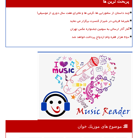
پربحث ترین ها
چند داستان از سامورایی ها، گرمی ها و ماجرای هفت سال دوری از موسیقی!
علیرضا قربانی در شیراز کنسرت برگزار می نماید
آمار آثار ارسالی به سومین جشنواره عکس تهران
۴۵۰ هزار فقره وام ازدواج پرداخت خواهد شد
موضوع های موزیك خوان