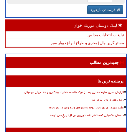
فرستادن بازخورد
لینک دوستان موزیك خوان
تبلیغات انتخابات مجلس
مستر گرین وال | مجری و طراح انواع دیوار سبز
جدیدترین مطالب
پربیننده ترین ها
گزارش آماری معاونت هنری بعد از ترک مخاصمه فعالیت ۸۵گالری و ۴۷ اجرای موسیقی
روش های درمان ریزش مو
تاکید شهرداری تهران بر توجه به نیازهای ویژه زنان در بحران ها
داستان عکسهایی که منتشر نشد دوربین من از تبلیغ نمی ترسد!