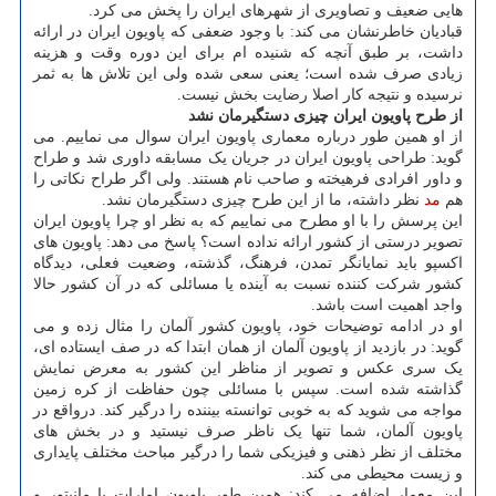
هایی ضعیف و تصاویری از شهرهای ایران را پخش می کرد.
قبادیان خاطرنشان می کند: با وجود ضعفی که پاویون ایران در ارائه
داشت، بر طبق آنچه که شنیده ام برای این دوره وقت و هزینه
زیادی صرف شده است؛ یعنی سعی شده ولی این تلاش ها به ثمر
نرسیده و نتیجه کار اصلا رضایت بخش نیست.
از طرح پاویون ایران چیزی دستگیرمان نشد
از او همین طور درباره معماری پاویون ایران سوال می نماییم. می
گوید: طراحی پاویون ایران در جریان یک مسابقه داوری شد و طراح
و داور افرادی فرهیخته و صاحب نام هستند. ولی اگر طراح نکاتی را
هم
مد
نظر داشته، ما از این طرح چیزی دستگیرمان نشد.
این پرسش را با او مطرح می نماییم که به نظر او چرا پاویون ایران
تصویر درستی از کشور ارائه نداده است؟ پاسخ می دهد: پاویون های
اکسپو باید نمایانگر تمدن، فرهنگ، گذشته، وضعیت فعلی، دیدگاه
کشور شرکت کننده نسبت به آینده یا مسائلی که در آن کشور حالا
واجد اهمیت است باشد.
او در ادامه توضیحات خود، پاویون کشور آلمان را مثال زده و می
گوید: در بازدید از پاویون آلمان از همان ابتدا که در صف ایستاده ای،
یک سری عکس و تصویر از مناظر این کشور به معرض نمایش
گذاشته شده است. سپس با مسائلی چون حفاظت از کره زمین
مواجه می شوید که به خوبی توانسته بیننده را درگیر کند. درواقع در
پاویون آلمان، شما تنها یک ناظر صرف نیستید و در بخش های
مختلف از نظر ذهنی و فیزیکی شما را درگیر مباحث مختلف پایداری
و زیست محیطی می کند.
این معمار اضافه می کند: همین طور پاویون امارات با مانیتور و