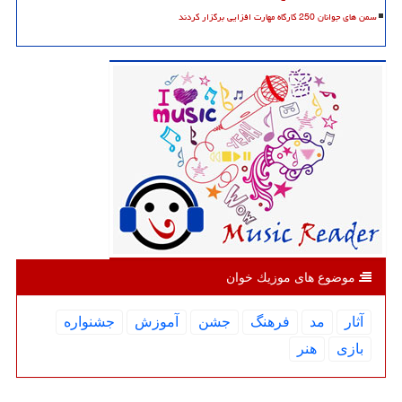
سمن های جوانان 250 کارگاه مهارت افزایی برگزار کردند
موضوع های موزیك خوان
آثار
مد
فرهنگ
جشن
آموزش
جشنواره
بازی
هنر