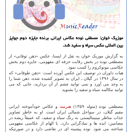
موزیک خوان: مصطفی نوده عکاس ایرانی برنده جایزه دوم جوایز
بین المللی عکس سیاه و سفید شد.
به گزارش موزیک خوان به نقل از ایسنا، عکس «ذهن توفانی» از
مصطفی نوده در بخش رقابت حرفه ای مفهومی، جایزه دوم بخش
عکاسی مونوکروم را کسب نمود.
هیات داوران در توصیف این عکس آورده است: «ذهن طوفانی» که
در سال ۱۳۹۶ در گیلان ـ ایران به تصویر کشیده شده، ذهن شما را
به وجد می آورد و نمی توانید چشم از آن بردارید، جایی که می
توانید مکالمه سیاه و سفید را بشنوید.
مصطفی نوده (متولد ۱۳۵۹)
هنرمند
و عکاس خودآموخته ایرانی
مقیم گیلان، در سواحل شمالی ایران است. او به خاطر تصاویر
جذاب مناظر مینیمالیستی به رنگ سیاه و سفید، که عمیقاً ریشه در
مضامین، ایده ها و نمادگرایی دارد، با الهام از عکاسی مفهومی
شناخته می شود. نوده پیشینه ای در نقاشی دارد و در صورتیکه