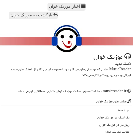
اخبار موزیک خوان
بازگشت به موزیک خوان
موزیك خوان
آهنگ جدید
MusicReader، جایی که موسیقی جان می گیرد و با مجموعه ای بی نظیر از آهنگ های جدید،
ایرانی و خارجی، روحت را تازه می کند
musicreader.ir - مالکیت معنوی سایت موزیك خوان متعلق به مالکین آن می باشد
میانبرهای موزیك خوان
درباره ما
بک لینک در موزیك خوان
رپورتاژ در موزیك خوان
مطالب موزیك خوان