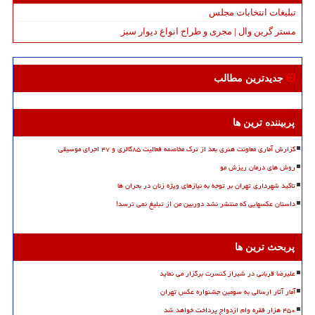
تبلیغات انتخابات مجلس
مستر گرین وال | مجری و طراح انواع دیوار سبز
جدیدترین مطالب
پربیننده ترین ها
گزارش آماری معاونت هنری بعد از ترک مخاصمه فعالیت ۸۵گالری و ۴۷ اجرای موسیقی
روش های درمان ریزش مو
تاکید شهرداری تهران بر توجه به نیازهای ویژه زنان در بحران ها
داستان عکسهایی که منتشر نشد دوربین من از تبلیغ نمی ترسد!
پربحث ترین ها
علیرضا قربانی در شیراز کنسرت برگزار می نماید
آمار آثار ارسالی به سومین جشنواره عکس تهران
۴۵۰ هزار فقره وام ازدواج پرداخت خواهد شد