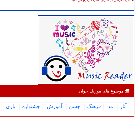
علیرضا قربانی در شیراز کنسرت برگزار می نماید
موضوع های موزیك خوان
آثار
مد
فرهنگ
جشن
آموزش
جشنواره
بازی