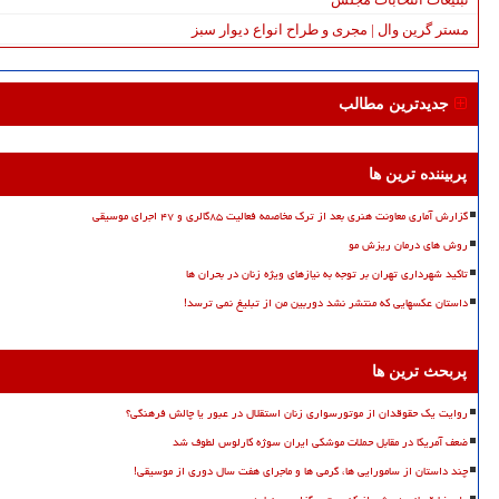
مستر گرین وال | مجری و طراح انواع دیوار سبز
جدیدترین مطالب
پربیننده ترین ها
گزارش آماری معاونت هنری بعد از ترک مخاصمه فعالیت ۸۵گالری و ۴۷ اجرای موسیقی
روش های درمان ریزش مو
تاکید شهرداری تهران بر توجه به نیازهای ویژه زنان در بحران ها
داستان عکسهایی که منتشر نشد دوربین من از تبلیغ نمی ترسد!
پربحث ترین ها
روایت یک حقوقدان از موتورسواری زنان استقلال در عبور یا چالش فرهنگی؟
ضعف آمریکا در مقابل حملات موشکی ایران سوژه کارلوس لطوف شد
چند داستان از سامورایی ها، گرمی ها و ماجرای هفت سال دوری از موسیقی!