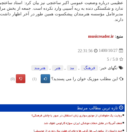
ندارد و شکستگی دنده به ریه آسیبی وارد نکرده است. جمعه از بخش مرا
مدیرعامل مؤسسه هنرمندان پیشکسوت همین طور در آخر اظهار داشت: پس
دارند.
منبع:
musicreader.ir
1400/10/27
22:31:56
5
/
5.0
تگهای خبر:
فرهنگ
,
مد
,
هنر
,
هنرمند
این مطلب موزیک خوان را می پسندید؟
(0)
(1)
تازه ترین مطالب مرتبط
روایت یک حقوقدان از موتورسواری زنان استقلال در عبور یا چالش فرهنگی؟
ضعف آمریکا در مقابل حملات موشکی ایران سوژه کارلوس لطوف شد
چند داستان از سامورایی ها، گرمی ها و ماجرای هفت سال دوری از موسیقی!