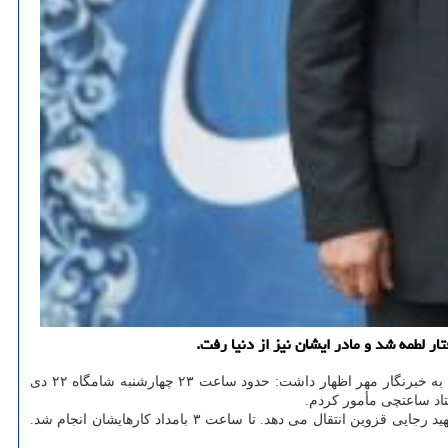
طمه شد و مادر ایشان نیز از دنیا رفت.
پیشکسوت با بیان این که اکبر ساعتچی به همراه مادرش چهارشنبه شب تصادف رانندگی داشته است، به خبرنگار مهر اظهار داشت: حدود ساعت ۲۳ چهارشنبه شامگاه ۲۲ دی
تاد ساعتچی مأمور کردم.
وی با اعلان اینکه متأسفانه مادر استاد اکبر ساعتچی در زمان تصادف رانندگی، فوت می کند، اظهار داشت: اورژانس استاد ساعتچی را به بیمارستان شهید رجایی قزوین انتقال می دهد. تا ساعت ۳ بامداد کارهایشان انجام شد.