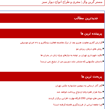
مستر گرین وال | مجری و طراح انواع دیوار سبز
جدیدترین مطالب
پربیننده ترین ها
گزارش آماری معاونت هنری بعد از ترک مخاصمه فعالیت ۸۵گالری و ۴۷ اجرای موسیقی
روش های درمان ریزش مو
تاکید شهرداری تهران بر توجه به نیازهای ویژه زنان در بحران ها
داستان عکسهایی که منتشر نشد دوربین من از تبلیغ نمی ترسد!
پربحث ترین ها
آمار آثار ارسالی به سومین جشنواره عکس تهران
۴۵۰ هزار فقره وام ازدواج پرداخت خواهد شد
سمن های جوانان 250 کارگاه مهارت افزایی برگزار کردند
چرا جامعه ایرانی از فرزندآوری فاصله گرفته است؟