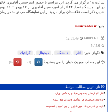
ساعت ۱۸ برگزار می گردد. این مراسم با حضور امیرحسین آقامیری خالق آثار این نمایشگاه انجام می شود.
در این نمایشگاه تعداد ۴۴ اثر از امیرحسین آقامیری از ۱۲ بهمن تا ۲۲ بهمن در نگارخانه هنرهای معاصر کیش مورد بازدید عموم مردم قرار می گیرد.
شایان ذکر است علاقمندان برای بازدید از این نمایشگاه می توانند در زمان یاد شده هر شب از ساعت ۱۸ تا ۲۲ به نگارخانه 
منبع:
musicreader.ir
1400/11/11
12:51:49
5
/
5.0
تگهای خبر:
آثار
,
دانشگاه
,
دیجیتال
,
گرافیك
این مطلب موزیک خوان را می پسندید؟
(0)
(1)
تازه ترین مطالب مرتبط
آمار آثار ارسالی به سومین جشنواره عکس تهران
چرا جامعه ایرانی از فرزندآوری فاصله گرفته است؟
تابستان شنیدنی شد هیچ شیاری از این آلبوم بداهه نیست