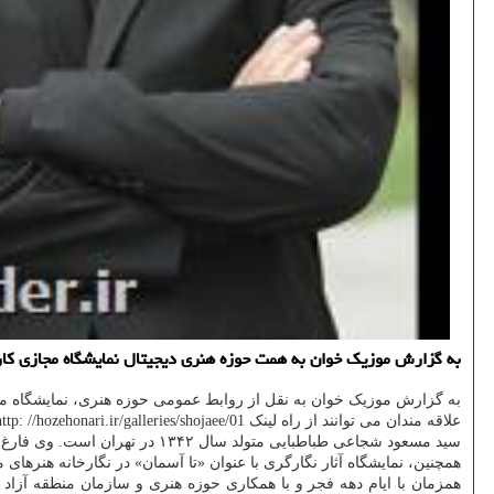
به گزارش موزیک خوان به همت حوزه هنری دیجیتال نمایشگاه مجازی کارتو
به گزارش موزیک خوان به نقل از روابط عمومی حوزه هنری، نمایشگاه مجازی «کارتون و کا
علاقه مندان می توانند از راه لینک http: //hozehonari.ir/galleries/shojaee/01/ از این نمایشگاه بازدید نمایند.
سید مسعود شجاعی طباطبایی متولد سال ۱۳۴۲ در تهران است. وی فارغ التحصیل مقاطع لیسانس نقاشی و فوق لیسانس گرافیک از
همچنین، نمایشگاه آثار نگارگری با عنوان «تا آسمان» در نگارخانه هنرها