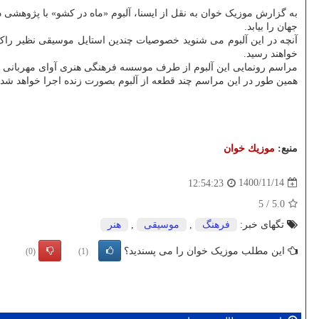
به گزارش موزیک خوان به نقل از ایسنا، آلبوم «ماه در کشو» با پژوه
جهان را بیابد.
آنچه در این آلبوم می شنوید خصوصیات چندین استایل موسیقی نظیر راک، ف
خواهند رسید.
مراسم رونمایی این آلبوم از طرف موسسه فرهنگی هنری آوای مهربانی در تاریخ ۱۴ بهمن ۱۴۰۰ در فرهنگسرای نیاوران (سالن خلیج فارس) و با حضور تعدادی از استادان موسی
همین طور در این مراسم چند قطعه از آلبوم بصورت زنده اجرا خواهد شد.
منبع:
موزیك خوان
1400/11/14
12:54:23
5
/
5.0
تگهای خبر:
فرهنگ
,
موسیقی
,
هنر
این مطلب موزیک خوان را می پسندید؟
(0)
(1)