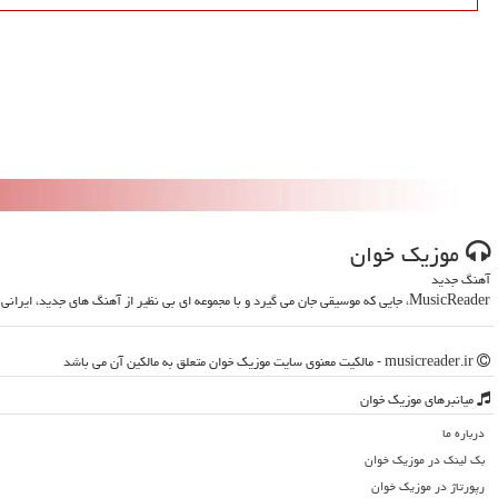
موزیك خوان
آهنگ جدید
MusicReader، جایی که موسیقی جان می گیرد و با مجموعه ای بی نظیر از آهنگ های جدید، ایرانی و خارجی، روحت را تازه می کند
musicreader.ir - مالکیت معنوی سایت موزیك خوان متعلق به مالکین آن می باشد
میانبرهای موزیك خوان
درباره ما
بک لینک در موزیك خوان
رپورتاژ در موزیك خوان