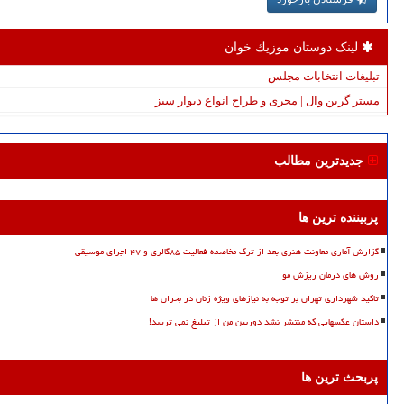
لینک دوستان موزیك خوان
تبلیغات انتخابات مجلس
مستر گرین وال | مجری و طراح انواع دیوار سبز
جدیدترین مطالب
پربیننده ترین ها
گزارش آماری معاونت هنری بعد از ترک مخاصمه فعالیت ۸۵گالری و ۴۷ اجرای موسیقی
روش های درمان ریزش مو
تاکید شهرداری تهران بر توجه به نیازهای ویژه زنان در بحران ها
داستان عکسهایی که منتشر نشد دوربین من از تبلیغ نمی ترسد!
پربحث ترین ها