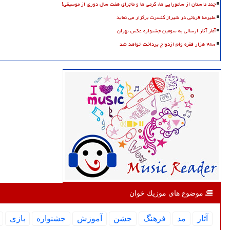
چند داستان از سامورایی ها، گرمی ها و ماجرای هفت سال دوری از موسیقی!
علیرضا قربانی در شیراز کنسرت برگزار می نماید
آمار آثار ارسالی به سومین جشنواره عکس تهران
۴۵۰ هزار فقره وام ازدواج پرداخت خواهد شد
موضوع های موزیك خوان
آثار
مد
فرهنگ
جشن
آموزش
جشنواره
بازی