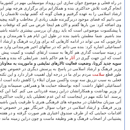
در راه فعلی و موضوع جوان سازی این رویداد موسیقایی مهم در کشورمان مو
انجام گرفت تلاش حداکثری بنده و همکارانم برای برگزاری هرچه بهتر این 
ارشاد اسلامی را به عهده گرفتیم و همان گونه که گفتم نهایت تلاشمان را ا
می دانیم که فضای موجود دربرگیرنده طیف زیادی از مخاطب و البته پیچید
وی اضافه کرد: من بارها گفتم و الان هم اینجا عرض می کنم که توقعات ما
یا پیشکسوت موضوعی است که باید روی آن بررسی بیشتری داشته باشیم. به
مند باشیم. شما مطمئن باشید بنده در طول این ایام هم با هنرمندان و 
چارچوبی که می تواند در ادامه کارهایی که برای وزارت فرهنگ و ارشاد ا
اسماعیلی اشاره کرد: بنده می دانم که در سالهای اخیر هنرمندانی وار
در زمینه سیاست گذاری هم کارها به سمت ارتقای کیفیت و کمیت پیش رو
است که این جهت گیری در
آثار
ما هم حاکم باشد. شرایطی که بنده و همکار
سویه جدید کرونا، وضعیت فعالیت تالارهای نمایشی و ماموریت به معاونان
وزیر فرهنگ و ارشاد اسلامی در پاسخ به پرسش دیگری در خصوص نحوه فع
طور قطع
سلامت
مردم برای ما در درجه اول اهمیت قرار دارد و این نکت
فعلی به سبب تزریق سه نوبت واکسن میزان ابتلاء را کاهش داده است اما ب
اسماعیلی اظهار داشت: آنچه بواسطه حمایت ها و همراهی صمیمانه وزار
از وزیر بهداشت و همکارانشان دراین زمینه قدردانی می کنم. کما این ک
پرسند. اما نکته مهم در اینجاست که این عدم تعطیلی باید رعایت حداکثری 
آتی میزبان مخاطبان در مجموعه های فرهنگی هنری با ظرفیت پایین باشیم
وزیر فرهنگ و ارشاد اسلامی در جواب سوال خبرنگار مهر در خصوص تخ
اقدامات حمایتی که از طرف صندوق اعتباری هنر صورت گرفته و در هفته ها
پشتیبانی از اصحاب فرهنگ و هنر وظیفه ماست و چون دراین زمینه مانند سای