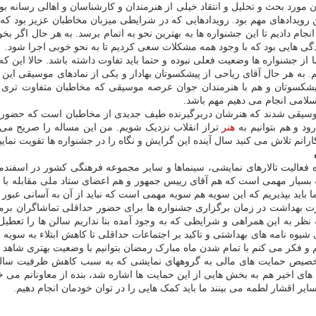
رد بحث و تحلیل و انتقاد خیلی از هنرمندان و کارشناسان و اهالی رسانه بود
رویدادهای مهم بود. رویدادهایی که در شرایطی میزبان مخاطبان عزیز بود که ما
نجام دادیم تا این جشنواره ها به بهترین نحو به اتمام برسد. به هر حال اگر 
گی هایی بود که با وجود همه مشکلات سعی کردیم تا به نحو خوبی اجرا شود.
 از جشنواره ها وضعیت فعلی نبوده و حتما باید تفاوت داشته باشد. حالا این 
 هر حال آقای ریاحی از پیشکسوتان بهادار و یکی از نمادهای موسیقی این س
پیشکسوتان و هم با هنرمندان جوان عرصه موسیقی که مخاطبان متفاوت تری هم 
سلامی انجام می دهیم مهم باشد.
د موسیقی شدند که هنرشان دربرگیرنده طیف جدیدی از مخاطبان است که حضور 
د و هم بتوانیم به
هنر
تراز انقلاب نزدیک شویم. من این مساله را صریح می
انم تلاش می کنید سال آینده این گرایش و نگاه را در جشنواره ها تقویت نمایی
الیت تالارهای نمایشی، سینماها و سایر مجموعه فرهنگی کشور در اسفندماه
ه بسیار مهمی است که هم آقای رییس جمهور و هم اعضای ستاد ملی مقابله با کر
اید بپذیریم که این سویه هم سویه مهمی است که نباید از آن به آسانی عبور ن
ت بهداشت در زمان برگزاری جشنواره ها برای حضور حداقلی تماشاگران برمب
ه نظر به این همراهی و شرایطی که به وجود آمده بنا نداریم سالن ها را تع
شیوه نامه های بهداشتی و تاکید بر اجتماعات حداقلی تا کاهش ابتلاء به سویه 
 و فکر می کنم با تمام شدن ماه مبارک رمضان بتوانیم با وضعیت بهتری شاهد 
صیص حمایت های مالی به گروههای نمایشی که به سبب کاهش ظرفیت سالن ها 
ی اخیر هم به بخش هایی از این حمایت ها اشاره شد، بنده از معاونانم می خوا
ر اقشار لطمه می بینند ما باید کمک هایی را در توان خودمان انجام دهیم.