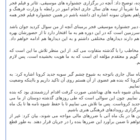
ه، توضیح داد: آنچه در برگزاری جشنواره های موسیقی، تئاتر و فیلم فجر
 تقریباً از نیمه های سال جاری انجام امور در رابطه با وزارت فرهنگ و
بخواهم بعنوان نمونه اشاره ای داشته باشم در همین جشنواره فیلم فجر همه
که دبیر جشنواره موسیقی فجر برمبنای آنچه از من سوال کردید جوان باشد
رزمین است که در این دوره هم به ما افتخار دارد تا از حضورشان بهره
دارند دیدارهای مختلفی داشتم و به این دیدارها هم ادامه خواهم داد.
مخاطب را با گذشته متفاوت می کند. از این منظر تلاش ما این است که
 گویم و معتقدم مؤلفه ای است که به ما هویت بخشیده است، پس لازم
م.
 سال جاری باتوجه به شیوع چشم گیر سویه جدید کرونا اشاره کرد: به
ونا که بنده هم عضوی از آن هستم روی آن تاکید داریم و بااینکه وضعیت
ماییم.
نای شیوه نامه های بهداشتی صورت گرفت اقدام ارزشمندی بود که بنده
طیل نماییم. چون این سوالی است که طی روزهای گذشته دوستان از ما می
جدید کروناست. پس ما تلاش می نماییم تا با حفظ شیوه نامه ها تا یک ماه
برگزاری رویدادهای فرهنگی هنری باشیم.
در یک ماه آتی با ضررهای مالی مواجه می شوند، بیان کرد: غیر از
هم تا ضمن برآورد این ضررها بنده را در جریان قرار دهند. به طور قطع