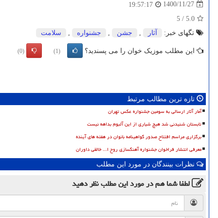
1400/11/27
19:57:17
5
/
5.0
تگهای خبر:
آثار
,
جشن
,
جشنواره
,
سلامت
این مطلب موزیک خوان را می پسندید؟
(0)
(1)
تازه ترین مطالب مرتبط
آمار آثار ارسالی به سومین جشنواره عکس تهران
تابستان شنیدنی شد هیچ شیاری از این آلبوم بداهه نیست
برگزاری مراسم افتتاح صدور گواهینامه بانوان در هفته های آینده
معرفی انتشار فراخوان جشنواره آهنگسازی روح ا... خالقی داوران
نظرات بینندگان در مورد این مطلب
لطفا شما هم
در مورد این مطلب
نظر دهید