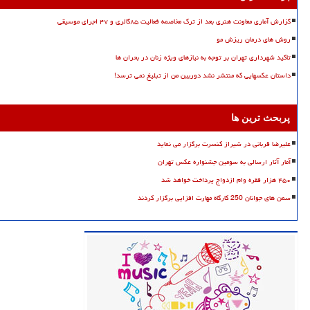
گزارش آماری معاونت هنری بعد از ترک مخاصمه فعالیت ۸۵گالری و ۴۷ اجرای موسیقی
روش های درمان ریزش مو
تاکید شهرداری تهران بر توجه به نیازهای ویژه زنان در بحران ها
داستان عکسهایی که منتشر نشد دوربین من از تبلیغ نمی ترسد!
پربحث ترین ها
علیرضا قربانی در شیراز کنسرت برگزار می نماید
آمار آثار ارسالی به سومین جشنواره عکس تهران
۴۵۰ هزار فقره وام ازدواج پرداخت خواهد شد
سمن های جوانان 250 کارگاه مهارت افزایی برگزار کردند