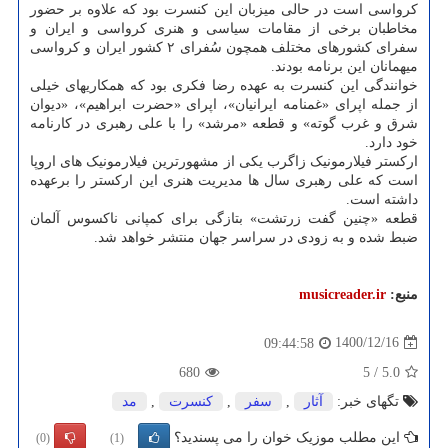
کرواسی است در حالی میزبان این کنسرت بود که علاوه بر حضور
مخاطبان برخی از مقامات سیاسی و هنری کرواسی و ایران و
سفرای کشورهای مختلف همچون سُفرای ۲ کشور ایران و کرواسی
میهمانان این برنامه بودند.
خوانندگی این کنسرت به عهده رضا فکری بود که همکاریهای خیلی
از جمله اپرای «غمنامه ایرانیان»، اپرای «حضرت ابراهیم»، «دیوان
شرق و غرب گوته» و قطعه «مرشد» را با علی رهبری در کارنامه
خود دارد.
ارکستر فیلارمونیک زاگرب یکی از مشهورترین فیلارمونیک های اروپا
است که علی رهبری سال ها مدیریت هنری این ارکستر را برعهده
داشته است.
قطعه «چنین گفت زرتشت» بتازگی برای کمپانی ناکسوس آلمان
ضبط شده و به زودی در سراسر جهان منتشر خواهد شد.
منبع:
musicreader.ir
1400/12/16
09:44:58
680
5
/
5.0
تگهای خبر:
آثار
,
سفر
,
كنسرت
,
مد
این مطلب موزیک خوان را می پسندید؟
(0)
(1)