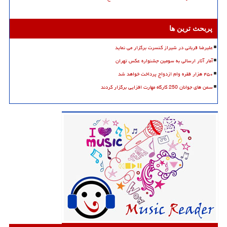
پربحث ترین ها
علیرضا قربانی در شیراز کنسرت برگزار می نماید
آمار آثار ارسالی به سومین جشنواره عکس تهران
۴۵۰ هزار فقره وام ازدواج پرداخت خواهد شد
سمن های جوانان 250 کارگاه مهارت افزایی برگزار کردند