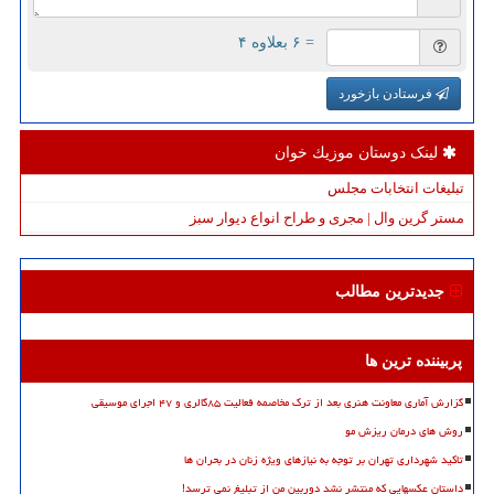
= ۶ بعلاوه ۴
فرستادن بازخورد
لینک دوستان موزیك خوان
تبلیغات انتخابات مجلس
مستر گرین وال | مجری و طراح انواع دیوار سبز
جدیدترین مطالب
پربیننده ترین ها
گزارش آماری معاونت هنری بعد از ترک مخاصمه فعالیت ۸۵گالری و ۴۷ اجرای موسیقی
روش های درمان ریزش مو
تاکید شهرداری تهران بر توجه به نیازهای ویژه زنان در بحران ها
داستان عکسهایی که منتشر نشد دوربین من از تبلیغ نمی ترسد!