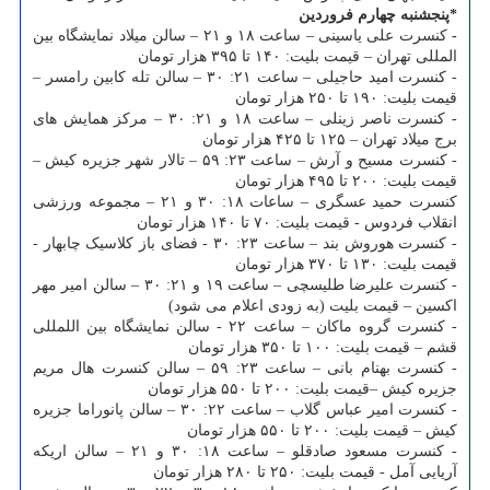
*پنجشنبه چهارم فروردین
-
کنسرت علی یاسینی – ساعت ۱۸ و ۲۱ – سالن میلاد نمایشگاه بین
المللی تهران – قیمت بلیت: ۱۴۰ تا ۳۹۵ هزار تومان
- کنسرت امید حاجیلی – ساعت ۲۱: ۳۰ – سالن تله کابین رامسر –
قیمت بلیت: ۱۹۰ تا ۲۵۰ هزار تومان
- کنسرت ناصر زینلی – ساعت ۱۸ و ۲۱: ۳۰ – مرکز همایش های
برج میلاد تهران – ۱۲۵ تا ۴۲۵ هزار تومان
- کنسرت مسیح و آرش – ساعت ۲۳: ۵۹ – تالار شهر جزیره کیش –
قیمت بلیت: ۲۰۰ تا ۴۹۵ هزار تومان
کنسرت حمید عسگری – ساعات ۱۸: ۳۰ و ۲۱ – مجموعه ورزشی
انقلاب فردوس - قیمت بلیت: ۷۰ تا ۱۴۰ هزار تومان
- کنسرت هوروش بند – ساعت ۲۳: ۳۰ - فضای باز کلاسیک چابهار -
قیمت بلیت: ۱۳۰ تا ۳۷۰ هزار تومان
- کنسرت علیرضا طلیسچی – ساعت ۱۹ و ۲۱: ۳۰ – سالن امیر مهر
اکسین – قیمت بلیت (به زودی اعلام می شود)
- کنسرت گروه ماکان – ساعت ۲۲ - سالن نمایشگاه بین اللمللی
قشم – قیمت بلیت: ۱۰۰ تا ۳۵۰ هزار تومان
- کنسرت بهنام بانی – ساعت ۲۳: ۵۹ – سالن کنسرت هال مریم
جزیره کیش –قیمت بلیت: ۲۰۰ تا ۵۵۰ هزار تومان
- کنسرت امیر عباس گلاب – ساعت ۲۲: ۳۰ – سالن پانوراما جزیره
کیش – قیمت بلیت: ۲۰۰ تا ۵۵۰ هزار تومان
- کنسرت مسعود صادقلو – ساعت ۱۸: ۳۰ و ۲۱ – سالن اریکه
آریایی آمل - قیمت بلیت: ۲۵۰ تا ۲۸۰ هزار تومان