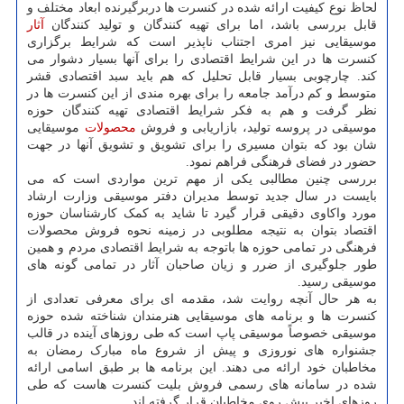
لحاظ نوع کیفیت ارائه شده در کنسرت ها دربرگیرنده ابعاد مختلف و
قابل بررسی باشد، اما برای تهیه کنندگان و تولید کنندگان
آثار
موسیقایی نیز امری اجتناب ناپذیر است که شرایط برگزاری
کنسرت ها در این شرایط اقتصادی را برای آنها بسیار دشوار می
کند. چارچوبی بسیار قابل تحلیل که هم باید سبد اقتصادی قشر
متوسط و کم درآمد جامعه را برای بهره مندی از این کنسرت ها در
نظر گرفت و هم به فکر شرایط اقتصادی تهیه کنندگان حوزه
موسیقی در پروسه تولید، بازاریابی و فروش
محصولات
موسیقایی
شان بود که بتوان مسیری را برای تشویق و تشویق آنها در جهت
حضور در فضای فرهنگی فراهم نمود.
بررسی چنین مطالبی یکی از مهم ترین مواردی است که می
بایست در سال جدید توسط مدیران دفتر موسیقی وزارت ارشاد
مورد واکاوی دقیقی قرار گیرد تا شاید به کمک کارشناسان حوزه
اقتصاد بتوان به نتیجه مطلوبی در زمینه نحوه فروش محصولات
فرهنگی در تمامی حوزه ها باتوجه به شرایط اقتصادی مردم و همین
طور جلوگیری از ضرر و زیان صاحبان آثار در تمامی گونه های
موسیقی رسید.
به هر حال آنچه روایت شد، مقدمه ای برای معرفی تعدادی از
کنسرت ها و برنامه های موسیقایی هنرمندان شناخته شده حوزه
موسیقی خصوصاً موسیقی پاپ است که طی روزهای آینده در قالب
جشنواره های نوروزی و پیش از شروع ماه مبارک رمضان به
مخاطبان خود ارائه می دهند. این برنامه ها بر طبق اسامی ارائه
شده در سامانه های رسمی فروش بلیت کنسرت هاست که طی
روزهای اخیر پیش روی مخاطبان قرار گرفته اند.