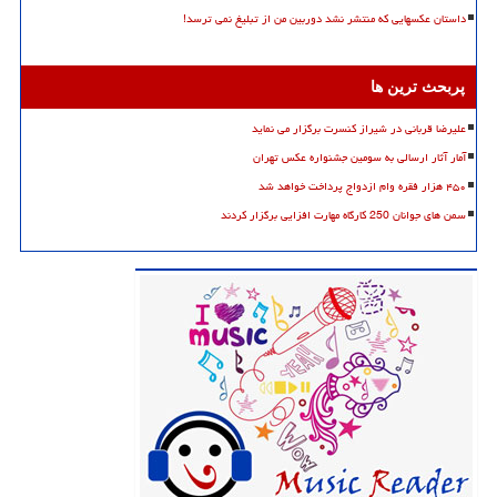
داستان عکسهایی که منتشر نشد دوربین من از تبلیغ نمی ترسد!
پربحث ترین ها
علیرضا قربانی در شیراز کنسرت برگزار می نماید
آمار آثار ارسالی به سومین جشنواره عکس تهران
۴۵۰ هزار فقره وام ازدواج پرداخت خواهد شد
سمن های جوانان 250 کارگاه مهارت افزایی برگزار کردند