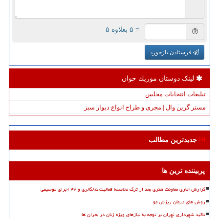
= ۵ بعلاوه ۵
فرستادن بازخورد
لینک دوستان موزیك خوان
تبلیغات انتخابات مجلس
مستر گرین وال | مجری و طراح انواع دیوار سبز
جدیدترین مطالب
پربیننده ترین ها
گزارش آماری معاونت هنری بعد از ترک مخاصمه فعالیت ۸۵گالری و ۴۷ اجرای موسیقی
روش های درمان ریزش مو
تاکید شهرداری تهران بر توجه به نیازهای ویژه زنان در بحران ها