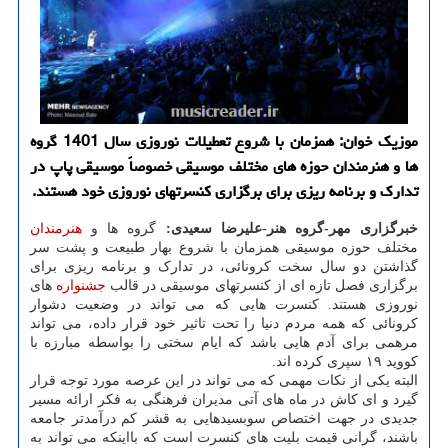
موزیک خوان: همزمان با شروع تعطیلات نوروزی سال 1401 گروه
ها و هنرمندان حوزه های مختلف موسیقی خصوصاً موسیقی پاپ در
تدارک و برنامه ریزی برای برگزاری کنسرتهای نوروزی خود هستند.
خبرگزاری مهر-گروه هنر-علیرضا سعیدی:
گروه ها و
هنرمندان
مختلف حوزه موسیقی همزمان با شروع بهار طبیعت و پشت سر
گذاشتن دو سال سخت کرونائی، در تدارک و برنامه ریزی برای
برگزاری فصل تازه ای از کنسرتهای موسیقی در قالب
جشنواره
های
نوروزی هستند. کنسرت هایی که می تواند در وضعیت دشوار
کرونائی که همه مردم دنیا را تحت تاثیر خود قرار داده، می تواند
مرهمی برای آدم هایی باشد که ایام سختی را بواسطه مبارزه با
کووید ۱۹ سپری کرده اند.
البته یکی از نکات مهمی که می تواند در این عرصه مورد توجه قرار
گیرد و ای کاش در ماه های آتی مدیران فرهنگی به فکر ارائه مسیر
جدیدی در جهت اختصاص سوبسیدهایی به قشر کم درآمدتر جامعه
باشند، گرانی قیمت بلیت های کنسرت است که بااینکه می تواند به