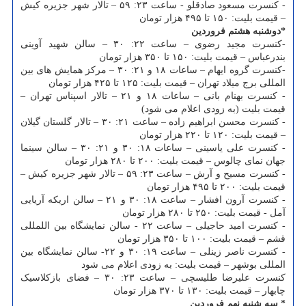
- کنسرت مسعود صادقلو - ساعت ۲۳: ۵۹ – تالار شهر جزیره کیش
– قیمت بلیت: ۱۵۰ تا ۴۹۵ هزار تومان
*دوشنبه هشتم فروردین
-کنسرت مجید رضوی – ساعت ۲۲: ۳۰ – سالن شهید آوینی
بندرعباس – قیمت بلیت: ۱۵۰ تا ۳۵۰ هزار تومان
-کنسرت گروه ایهام – ساعات ۱۸ و ۲۱: ۳۰ – مرکز همایش های بین
المللی برج میلاد تهران – قیمت بلیت: ۱۲۵ تا ۴۲۵ هزار تومان
- کنسرت بهنام بانی – ساعات ۱۸ و ۲۱ – تالار اسپناس تهران –
قیمت بلیت (به زودی اعلام می شود)
- کنسرت محسن ابراهیم زاده – ساعت ۲۱: ۳۰ – تالار گلستان گیلان
– قیمت بلیت: ۱۲۰ تا ۲۲۰ هزار تومان
- کنسرت علی یاسینی – ساعات ۱۸: ۳۰ و ۲۱: ۳۰ – سالن سینما
جهان نمای چالوس – قیمت بلیت: ۲۰۰ تا ۲۸۰ هزار تومان
- کنسرت مسیح و آرش – ساعت ۲۳: ۵۹ – تالار شهر جزیره کیش –
قیمت بلیت: ۲۰۰ تا ۴۹۵ هزار تومان
- کنسرت آرون افشار – ساعت ۱۸: ۳۰ و ۲۱ – سالن اریکه آریایی
آمل - قیمت بلیت: ۲۵۰ تا ۲۸۰ هزار تومان
- کنسرت امید حاجیلی – ساعت ۲۲ - سالن نمایشگاه بین اللمللی
قشم – قیمت بلیت: ۱۰۰ تا ۳۵۰ هزار تومان
- کنسرت ناصر زینلی – ساعت ۱۹: ۳۰ و ۲۲- سالن نمایشگاه بین
المللی بوشهر – قیمت بلیت: به زودی اعلام می شود
کنسرت علیرضا طلیسچی – ساعت ۲۳: ۳۰ – فضای بازکلاسیک
چابهار – قیمت بلیت: ۱۳۰ تا ۳۷۰ هزار تومان
* سه شنبه نهم فروردین