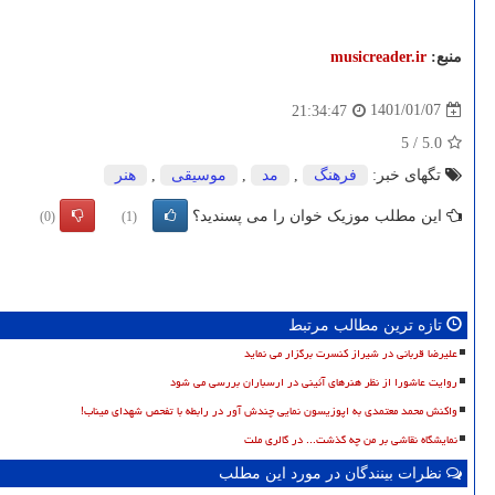
منبع:
musicreader.ir
1401/01/07
21:34:47
5
/
5.0
تگهای خبر:
فرهنگ
,
مد
,
موسیقی
,
هنر
این مطلب موزیک خوان را می پسندید؟
(0)
(1)
تازه ترین مطالب مرتبط
علیرضا قربانی در شیراز کنسرت برگزار می نماید
روایت عاشورا از نظر هنرهای آئینی در ارسباران بررسی می شود
واکنش محمد معتمدی به اپوزیسون نمایی چندش آور در رابطه با تفحص شهدای میناب!
نمایشگاه نقاشی بر من چه گذشت... در گالری ملت
نظرات بینندگان در مورد این مطلب