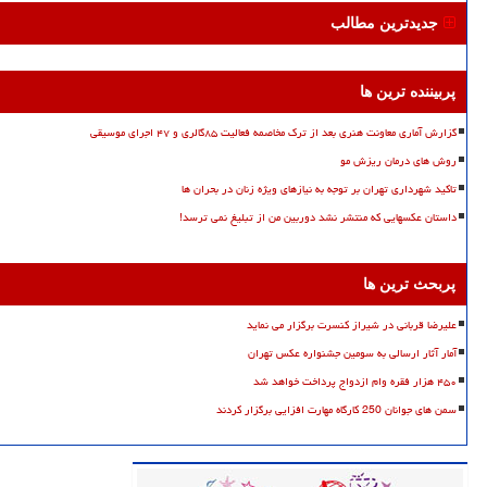
جدیدترین مطالب
پربیننده ترین ها
گزارش آماری معاونت هنری بعد از ترک مخاصمه فعالیت ۸۵گالری و ۴۷ اجرای موسیقی
روش های درمان ریزش مو
تاکید شهرداری تهران بر توجه به نیازهای ویژه زنان در بحران ها
داستان عکسهایی که منتشر نشد دوربین من از تبلیغ نمی ترسد!
پربحث ترین ها
علیرضا قربانی در شیراز کنسرت برگزار می نماید
آمار آثار ارسالی به سومین جشنواره عکس تهران
۴۵۰ هزار فقره وام ازدواج پرداخت خواهد شد
سمن های جوانان 250 کارگاه مهارت افزایی برگزار کردند