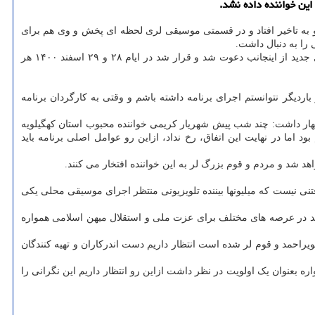
این خواننده داده نشد.
 او به تاخیر افتاد و در قسمتی موسیقی لری لحظه ای پخش و وی هم برای
را به دنبال داشت.
شهریار کریمی، خواننده کهگیلویه و بویراحمدی در تماسی با خبرنگار ایسنا اظهار داشت: طی تماس تلفنی از برنامه عصر جدید به مناسبت شروع سال جدید از اینجانب دعوت شد و قرار شد در ایام ۲۸ و ۲۹ اسفند ۱۴۰۰ هر
ردیگر نتوانستم اجرای برنامه داشته باشم و وقتی به کارگردان برنامه
ظهار داشت: چند شب پیش شهریار کریمی خواننده محبوب استان کهگیلویه
 اما در نهایت این اتفاق، رخ نداد، ازاین رو عوامل اصلی برنامه باید
 شد و مردم و قوم بزرگ لر به این خواننده افتخار می کنند.
فتنی نیست که میلیونها بیننده تلویزیونی منتظر اجرای موسیقی محلی یکی
احمد در عرصه های مختلف برای عزت ملی و استقلال میهن اسلامی همواره
یراحمد و قوم لر شده است انتظار داریم دست اندرکاران و تهیه کنندگان
ه بعنوان یک اولویت در نظر داشت ازاین رو انتظار داریم این نگرانی را