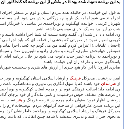
به این برنامه دعوت شده بود تا در بخشی از این برنامه که کنداکتور آن 
به قول این خواننده، در حالیکه همه مردم استان و قوم لر منتظر اجرای 
اجرا بلند می شود اما به یک بار پیام بازرگانی پخش می شود. این مسال
شب در این برنامه یک اجرای موسیقی داشته باشم.
وی ادامه داد: در شب اول گفتند وقت نیست که شما اجرا داشته باشید و ش
کریمی اظهار نمود: در صورتی که بخشی از قطعه ای که باید اجرا می کرد
(احسان علیخانی) اعتراض کردم گفت من می گویم چه کسی اجرا نماید و ش
همینطور جهانبخش صابری، گوینده و مجری رادیو و تلویزیون صدا و سیما
و بویراحمد به برنامه عصر جدید دعوت می شود در خلال برنامه آقای علیخ
پاسخگوی مردم و طرفداران این خواننده باشند.
صابری افزود: با این کار هیچ چیزی از ارزش های هنری و شخصیت شهریار 
امین درخشان، مدیرکل
فرهنگ
و ارشاد اسلامی استان کهگیلویه و بویراحم
از
هنرمندان
خود باشند که با سهل انگاری بی تدبیری و ناهماهنگی، باعث
وی ادامه داد: اصالت فرهنگی قوم لر و مردم استان کهگیلویه و بویراحم
در عرصه های مختلف خوش درخشیدند و نامی ماندگار از خود برجای گذاشتند
درخشان اظهار نمود: بعنوان خادم مردم در عرصه فرهنگ و
هنر
نسبت به ای
این برنامه ضمن عذرخواهی از ساحت گرانبهای مردم، توضیحات لازم را بد
مدیرکل فرهنگ و ارشاد اسلامی کهگیلویه و بویراحمد خاطرنشان کرد: رسانه
به نحوی جبران کنند و تدبیری بیندیشد تا شاهد چنین اتفاقاتی که باعث