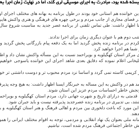
بسته شده بود، مبادرت به اجرای موسیقی لری کند، اما در نهایت زمان اجرا به 
این خواننده هم استانی خود بودند در طول برنامه به بهانه های مختلف اجرای
ه در فضای مجازی از جانب مردم و برخی چهره های فرهنگی و هنری واکنش هایی 
ب دوم هم با عنوان دیگری زمان برای اجرا ندادند.
م در برنامه زنده پخش گردید اما به یک دفعه پیام بازرگانی پخش گردید و با
ما هم اجرا خواهید کرد.
ی مرکز استان کهگیلویه و بویراحمد نسبت به این مسأله واکنش نشان داد و ا
انی اعلام نموده که دقایق بعدی شاهد اجرای این خواننده یاسوجی خواهیم بود
کریمی کاسته نمی گردد و اساسا نزد مردم محبوب تر و دوست داشتنی تر خواهد
د هم در واکنش به این مساله به خبرنگار ایسنا اظهار داشت: به هیچ وجه پذیر
 رنجش خاطر احساسات مردم عزیز این استان شوند.
د قدمتی به درازای تاریخ و شهرت جهانی دارد، مردم استان کهگیلویه و بویر
، بی تدبیری در برنامه زنده عصرجدید پذیرفته نیست و باید جبران شود.
ن مورد که باعث دلخوری بین مردم و اهالی فرهنگ و هنر استان کهگیلویه و بو
هند.
 ملی بعنوان یک نهاد انقلابی و مردمی، توجه به اقوام مختلف ایرانی را هموار
 رنجش خاطر اجتماعی فرهنگ مردم شده است، نباشیم.