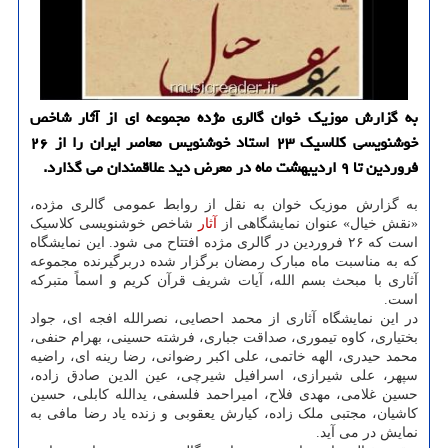
به گزارش موزیک خوان گالری مژده مجموعه ای از آثار شاخص
خوشنویسی کلاسیک ۲۳ استاد خوشنویس معاصر ایران را از ۲۶
فروردین تا ۹ اردیبهشت ماه در معرض دید علاقمندان می گذارد.
به گزارش موزیک خوان به نقل از روابط عمومی گالری مژده،
«نقش خیال» عنوان نمایشگاهی از
آثار
شاخص خوشنویسی کلاسیک
است که ۲۶ فروردین در گالری مژده افتتاح می شود. این نمایشگاه
که به مناسبت ماه مبارک رمضان برگزار شده دربرگیرنده مجموعه
آثاری با مبحث بسم الله، آیات شریف قرآن کریم و اسماً متبرکه
است.
در این نمایشگاه آثاری از محمد احصایی، نصرالله افجه ای، جواد
بختیاری، کاوه تیموری، صداقت جباری، فرشته حسینی، بهرام حنفی،
محمد حیدری، الهه خاتمی، علی اکبر رضوانی، رضا رینه ای، راضیه
سپهر، علی شیرازی، اسرافیل شیرچی، عین الدین صادق زاده،
حسین غلامی، مهدی فلاح، امیراحمد فلسفی، یدالله کابلی، حسین
کاشیان، مجتبی ملک زاده، کیارش یعقوبی و زنده یاد رضا مافی به
نمایش در می آید.