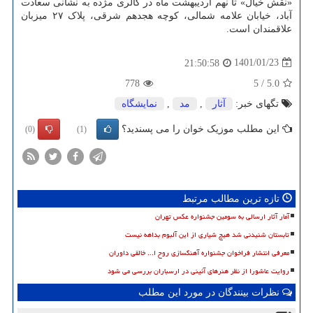
«نقش خیال» تا نهم اردیبهشت ماه در گالری مژده به نشانی سعادت
آباد، خیابان علامه شمالی، کوچه هجدهم شرقی، پلاک ۲۷ میزبان
علاقمندان است.
1401/01/23
21:50:58
778
5
/
5.0
تگهای خبر:
آثار
,
مد
,
نمایشگاه
این مطلب موزیک خوان را می پسندید؟
(0)
(1)
تازه ترین مطالب مرتبط
آمار آثار ارسالی به سومین جشنواره عکس تهران
تابستان شنیدنی شد هیچ شیاری از این آلبوم بداهه نیست
معرفی انتشار فراخوان جشنواره آهنگسازی روح ا... خالقی داوران
روایت عاشورا از نظر هنرهای آئینی در ارسباران بررسی می شود
نظرات بینندگان در مورد این مطلب