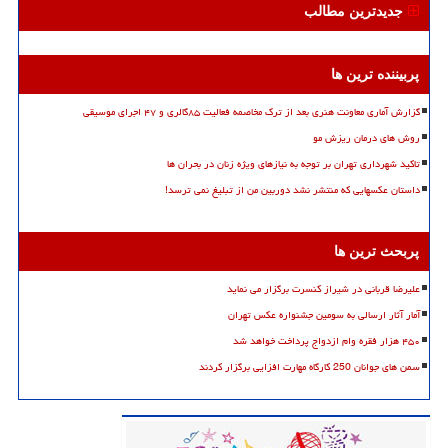
جدیدترین مطالب
پربیننده ترین ها
گزارش آماری معاونت هنری بعد از ترک مخاصمه فعالیت ۸۵گالری و ۴۷ اجرای موسیقی
روش های درمان ریزش مو
تاکید شهرداری تهران بر توجه به نیازهای ویژه زنان در بحران ها
داستان عکسهایی که منتشر نشد دوربین من از تبلیغ نمی ترسد!
پربحث ترین ها
علیرضا قربانی در شیراز کنسرت برگزار می نماید
آمار آثار ارسالی به سومین جشنواره عکس تهران
۴۵۰ هزار فقره وام ازدواج پرداخت خواهد شد
سمن های جوانان 250 کارگاه مهارت افزایی برگزار کردند