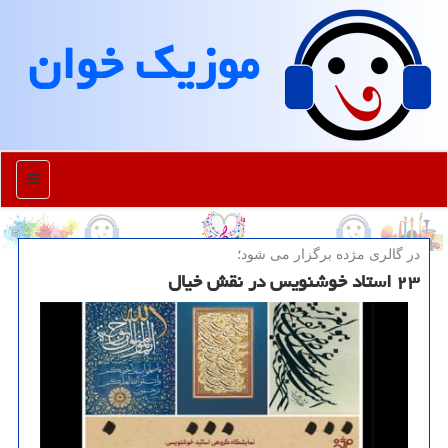
موزیك خوان
منو
در گالری مژده برگزار می شود؛
۲۳ استاد خوشنویس در نقش خیال