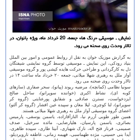
نمایش ـ موسیقی «رِنگ ها» جمعه، 20 خرداد ماه، ویژه بانوان، در
تالار وحدت روی صحنه می رود.
به گزارش موزیک خوان به نقل از روابط عمومی و امور بین الملل
بنیاد رودکی، این نمایش ـ موسیقی توسط گروه نمایشی شیفتگان
دل به کارگردانی و طراحی حرکت هایده کیشی پور و گروه موسیقی
آواز ملل به رهبری شهلا میلانی، جمعه ۲۰ خرداد ماه ساعت ۱۴ در
تالار وحدت روی صحنه می رود.
سونیا نظامی (کمانچه)، مرضیه ریوند (پیانو)، سحر صفاری (سازهای
کوبه ای)، نشاط اکبری (خواننده سوپرانو)، ساحل صالح
ایزدخواست، نسترن صادقی و شقایق پورعنایتی (گروه کر
سوپرانو)، لنا کوچری، لیلا مغان و سپیده عین افشار (گروه کر آلتو)
اعضای گروه موسیقی آواز ملل به رهبری شهلا میلانی هستند.
همین طور طوبی آزرم نیا، النازآقازاده، یاسمن یوسفی، پارمیس
بصائری، یاسمن پارسیان، هلیارضایی، مائده سرخیل، صدف
صمیمی، فرناز فتح اله، نازک شهبازی، آنیتا طاری، سپیده طاهری،
آیدا بنی حسینی، مژده طهماسبی، فهیمه زمانی، عاطفه تارویردیلو،