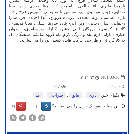
شیدا عدالت، ساناز فرج اله پور، یانا وحدت، آرمیتا افشار،
پارمیدابصائری، آتنا خالقی، یاسمین کیا، مینا مجدی زاده، صبا
صفایی، زینب موسوی، پرستو، مهرانا سلیمانی، آمیتیس فرج زاده،
باران عباسی، پونه مجیدی، فریماه فروتن، آیدا احمدی فر، سارا
رحمانی، سارا ربیعی، آوین ایرج پناه، سارینا خلیلی، شانا محمدی،
گلاویژ کریمی، مهرگان اثنی عشر، کیارا امیرمظفری، ارغوان
جباری، نازلی کرم پناه و نازگل کرم پناه گروه نمایشی شیفتگان دل
به کارگردانی و طراحی حرکت هایده کیشی پور را می سازند.
1401/03/18
10:12:07
787
5
/
5.0
تگهای خبر:
بازی
,
پیانو
,
طراحی
,
مد
این مطلب موزیک خوان را می پسندید؟
(0)
(1)