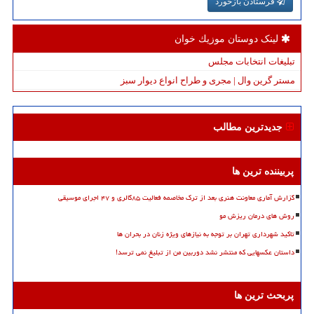
فرستادن بازخورد
لینک دوستان موزیك خوان
تبلیغات انتخابات مجلس
مستر گرین وال | مجری و طراح انواع دیوار سبز
جدیدترین مطالب
پربیننده ترین ها
گزارش آماری معاونت هنری بعد از ترک مخاصمه فعالیت ۸۵گالری و ۴۷ اجرای موسیقی
روش های درمان ریزش مو
تاکید شهرداری تهران بر توجه به نیازهای ویژه زنان در بحران ها
داستان عکسهایی که منتشر نشد دوربین من از تبلیغ نمی ترسد!
پربحث ترین ها