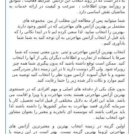
به ذکر است که در روند انتخاب این آژانس شرایط فعالیت ، سوابق
و روزآمد بودن اطلاعات ، سرعت و کیفیت در ارائه خدمات به
متاضیان نقش اساسی دارد .
شما میتوانید پس از مطالعه این مطلب از بین مجموعه های
مشتمل بر بهترین آژانس های مهاجرتی که در کشور وجود دارند
،بهترین را انتخاب نمایید. لذا سعی کرده ایم تا در ابتدا نکاتی را که
باید قبل از انتخاب آژانس مهاجرتی به آن توجه کنید به شما شما
یادآوری کنیم .
انتخاب بهترین آژانس مهاجرتی و ثبتی بدین معنی نیست که شما
صرفا با استفاده از تجارب و اطلاعات دیگران یکی از آنها را انتخاب
کنید. ممکن است توقع داشته باشید که بدون پیگیری شما همه چیز
روبراه شود. ولی اگر دوست دارید تا در این زمینه دچار سردرگمی
نشوید و با خیال آسوده آژانس مورد نظر را انتخاب کنید توصیه می
کنیم موارد و نکات ذکر شده زیر را حتما رعایت کنید.
بدون شک یکی از دغدغه های اصلی و مهم افرادی که در جستجوی
بهترین آژانس مهاجرتی هستند بحث مهاجرت و یا ویزا و اقامت می
باشد. شاید این افراد به دلایل مختلفی از قبیل ادامه تحصیل، کار یا
سرمایه گذاری قصد مهاجرت به سایر کشورها را داشته باشند لذا
باید مراقب باشند که موسسه ای باتجربه و معتبر را بعنوان مشاور
خود انتخاب نمایند .
اولین گزینه در زمینه انتخاب بهترین و معتبرترین آژانس های
مهاجرتی لزوما بهترین گزینه نیست. بهتر است در این زمینه با