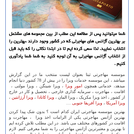
شما میتوانید پس از مطالعه این مطلب از بین مجموعه های مشتمل
بر بهترین آژانس های مهاجرتی که در کشور وجود دارند ،بهترین را
انتخاب نمایید. لذا سعی کرده ایم تا در ابتدا نکاتی را که باید قبل
از انتخاب آژانس مهاجرتی به آن توجه کنید به شما شما یادآوری
کنیم .
موسسه مهاجرتی ثبتا بعنوان لیست منتخب ما در این گزارش
میباشد ، این موسسه خدمات ویزا را در بیش از 78 کشور دنیا انجام
میدهد، خدماتی همچون
امور ویزا
، ویزا شینگن ، ویزا مولتی ،
اقامت ، مهاجرت ، سرمایه گذاری خارجی ، تحصیل و کار در خارج
از کشور ، اخذ ویزا مکزیک ، ویزا المان ،
ویزا کانادا
،
ویزا آرژانتین
،
ویزا آمریکا
،
ویزا آفریقا جنوبی
....
بهترین موسسه مهاجرتی ایران کدام است ؟ بدون شک پیدا کردن
بهترین آژانس مهاجرتی یکی از الزامات اخذ ویزا ، مهاجرت و
اقامت در کشورهای مختلف می باشد. در این مطلب تلاش کرده ایم
تا بهترین و معتبرترین آژانس مهاجرتی را به شما معرفی کنیم. لازم