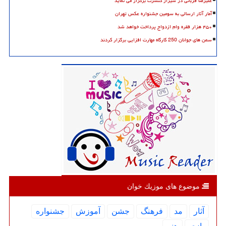
علیرضا قربانی در شیراز کنسرت برگزار می نماید
آمار آثار ارسالی به سومین جشنواره عکس تهران
۴۵۰ هزار فقره وام ازدواج پرداخت خواهد شد
سمن های جوانان 250 کارگاه مهارت افزایی برگزار کردند
موضوع های موزیك خوان
آثار
مد
فرهنگ
جشن
آموزش
جشنواره