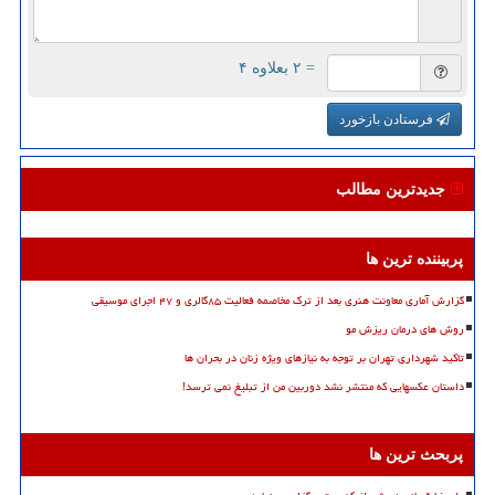
= ۲ بعلاوه ۴
فرستادن بازخورد
جدیدترین مطالب
پربیننده ترین ها
گزارش آماری معاونت هنری بعد از ترک مخاصمه فعالیت ۸۵گالری و ۴۷ اجرای موسیقی
روش های درمان ریزش مو
تاکید شهرداری تهران بر توجه به نیازهای ویژه زنان در بحران ها
داستان عکسهایی که منتشر نشد دوربین من از تبلیغ نمی ترسد!
پربحث ترین ها