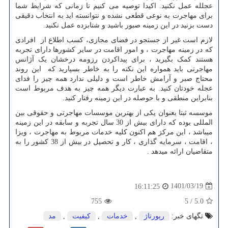
عجلله عمل نکنید. اکیدا توصیه می کنیم تا زمانی که شرایط شما
برای مهاجرت به نوعی قطعی نشده و نتوانسته اید به انتخاب دقیقی
دست بزنید در این زمینه صبور باشید و شتابزده عمل نکنید.
لازم است غیر از جستجو در فضای مجازی، کسب اطلاع از افرادی
که در زمینه مهاجرت ، و امور اقامت در سایر کشورها دارای تجربه
هستند کمک بگیرید ، برای پیداکردن رزومه درخشان یک آژانس
مهاجرتی باید همواره این نکته را به خاطر بسپارید که این روند
محتاج صبر و آرامش خاطر است و دلیلی ندارد همه چیز را فدای
عجله خودتان کنید. به عبارت دیگر همه چیز به هدف مربوط است
بنابراین منطقی و با حوصله در این زمینه رفتار کنید.
موسسه ثبتا بعنوان یکی از بهترین موسسات مهاجرتی و حقوقی بین
المللی بوده که دارای بیش از 30 سال تجربه و سابقه در این زمینه
میباشد ، این مرکز هم اکنون کلیه خدمات مربوط به مهاجرت ، ویزا
، اقامت ، سرمایه گذاری ، کار و تحصیل در بیش از 38 کشور را به
متقاضیان ارائه میدهد .
1401/03/19
16:11:25
755
5
/
5.0
تگهای خبر:
رپورتاژ
,
خدمات
,
كیفیت
,
مد