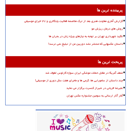
پربیننده ترین ها
گزارش آماری معاونت هنری بعد از ترک مخاصمه فعالیت ۸۵گالری و ۴۷ اجرای موسیقی
روش های درمان ریزش مو
تاکید شهرداری تهران بر توجه به نیازهای ویژه زنان در بحران ها
داستان عکسهایی که منتشر نشد دوربین من از تبلیغ نمی ترسد!
پربحث ترین ها
ضعف آمریکا در مقابل حملات موشکی ایران سوژه کارلوس لطوف شد
چند داستان از سامورایی ها، گرمی ها و ماجرای هفت سال دوری از موسیقی!
علیرضا قربانی در شیراز کنسرت برگزار می نماید
آمار آثار ارسالی به سومین جشنواره عکس تهران