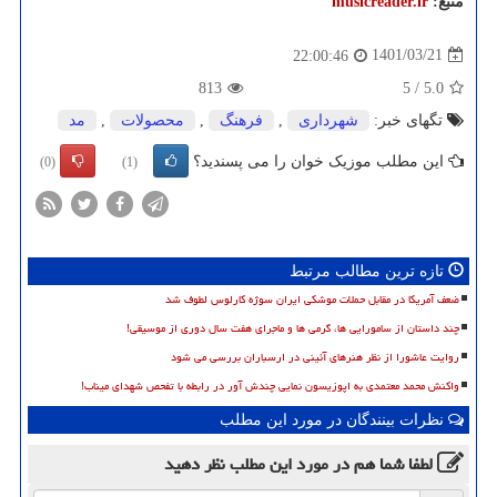
منبع:
musicreader.ir
1401/03/21
22:00:46
813
5
/
5.0
تگهای خبر:
شهرداری
,
فرهنگ
,
محصولات
,
مد
این مطلب موزیک خوان را می پسندید؟
(0)
(1)
تازه ترین مطالب مرتبط
ضعف آمریکا در مقابل حملات موشکی ایران سوژه کارلوس لطوف شد
چند داستان از سامورایی ها، گرمی ها و ماجرای هفت سال دوری از موسیقی!
روایت عاشورا از نظر هنرهای آئینی در ارسباران بررسی می شود
واکنش محمد معتمدی به اپوزیسون نمایی چندش آور در رابطه با تفحص شهدای میناب!
نظرات بینندگان در مورد این مطلب
لطفا شما هم
در مورد این مطلب
نظر دهید